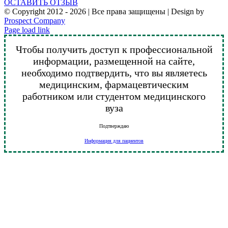
ОСТАВИТЬ ОТЗЫВ
© Copyright 2012 -
2026 | Все права защищены | Design by
Prospect Company
Vk
Telegram
YouTube
Email
Page load link
Чтобы получить доступ к профессиональной
информации, размещенной на сайте,
необходимо подтвердить, что вы являетесь
медицинским, фармацевтическим
работником или студентом медицинского
вуза
Подтверждаю
Информация для пациентов
Go
to
Top