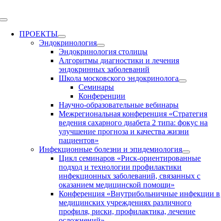
Skip
to
Toggle
content
Navigation
ПРОЕКТЫ
Эндокринология
Эндокринология столицы
Алгоритмы диагностики и лечения
эндокринных заболеваний
Школа московского эндокринолога
Семинары
Конференции
Научно-образовательные вебинары
Межрегиональная конференция «Стратегия
ведения сахарного диабета 2 типа: фокус на
улучшение прогноза и качества жизни
пациентов»
Инфекционные болезни и эпидемиология
Цикл семинаров «Риск-ориентированные
подход и технологии профилактики
инфекционных заболеваний, связанных с
оказанием медицинской помощи»
Конференция «Внутрибольничные инфекции в
медицинских учреждениях различного
профиля, риски, профилактика, лечение
осложнений»