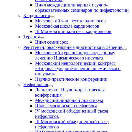
Цикл междисциплинарных научно-
образовательных семинаров по инфектологии
Кардиология
Московский конгресс кардиологов
Московская школа кардиологов
III Московский конгресс кардиологов
Терапия
Цикл семинаров
Рентгенэндоваскулярные диагностика и лечение
Московский курс по эндоваскулярному
лечению Ишемического инсульта
Московский неврологический конгресс
«Эндоваскулярное лечение ишемического
инсульта»
Научно-практические конференции
Нефрология
День почки. Научно-практическая
конференция
Междисциплинарный практикум
Школа московского нефролога
IV московский объединенный съезд
нефрологов
III Московский объединенный съезд
нефрологов