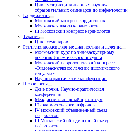
Цикл междисциплинарных научно-
образовательных семинаров по инфектологии
Кардиология
Московский конгресс кардиологов
Московская школа кардиологов
III Московский конгресс кардиологов
Терапия
Цикл семинаров
Рентгенэндоваскулярные диагностика и лечение
Московский курс по эндоваскулярному
лечению Ишемического инсульта
Московский неврологический конгресс
«Эндоваскулярное лечение ишемического
инсульта»
Научно-практические конференции
Нефрология
День почки. Научно-практическая
конференция
Междисциплинарный практикум
Школа московского нефролога
IV московский объединенный съезд
нефрологов
III Московский объединенный съезд
нефрологов