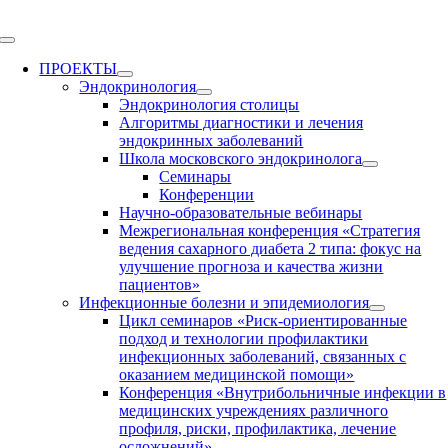
Skip
to
Toggle
content
Navigation
ПРОЕКТЫ
Эндокринология
Эндокринология столицы
Алгоритмы диагностики и лечения
эндокринных заболеваний
Школа московского эндокринолога
Семинары
Конференции
Научно-образовательные вебинары
Межрегиональная конференция «Стратегия
ведения сахарного диабета 2 типа: фокус на
улучшение прогноза и качества жизни
пациентов»
Инфекционные болезни и эпидемиология
Цикл семинаров «Риск-ориентированные
подход и технологии профилактики
инфекционных заболеваний, связанных с
оказанием медицинской помощи»
Конференция «Внутрибольничные инфекции в
медицинских учреждениях различного
профиля, риски, профилактика, лечение
осложнений»