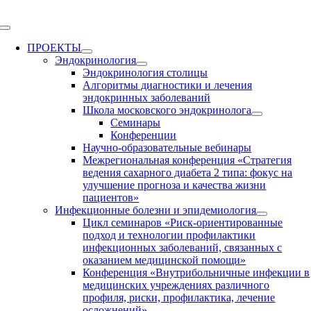
Skip
to
Toggle
content
Navigation
ПРОЕКТЫ
Эндокринология
Эндокринология столицы
Алгоритмы диагностики и лечения
эндокринных заболеваний
Школа московского эндокринолога
Семинары
Конференции
Научно-образовательные вебинары
Межрегиональная конференция «Стратегия
ведения сахарного диабета 2 типа: фокус на
улучшение прогноза и качества жизни
пациентов»
Инфекционные болезни и эпидемиология
Цикл семинаров «Риск-ориентированные
подход и технологии профилактики
инфекционных заболеваний, связанных с
оказанием медицинской помощи»
Конференция «Внутрибольничные инфекции в
медицинских учреждениях различного
профиля, риски, профилактика, лечение
осложнений»