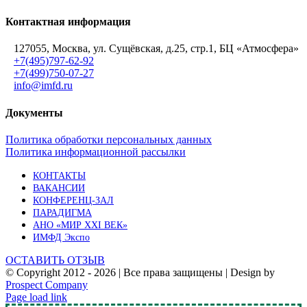
Контактная информация
127055, Москва, ул. Сущёвская, д.25, стр.1, БЦ «Атмосфера»
+7(495)797-62-92
+7(499)750-07-27
info@imfd.ru
Документы
Политика обработки персональных данных
Политика информационной рассылки
КОНТАКТЫ
ВАКАНСИИ
КОНФЕРЕНЦ-ЗАЛ
ПАРАДИГМА
АНО «МИР XXI ВЕК»
ИМФД Экспо
ОСТАВИТЬ ОТЗЫВ
© Copyright 2012 -
2026 | Все права защищены | Design by
Prospect Company
Vk
Telegram
YouTube
Email
Page load link