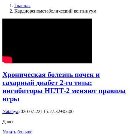
Главная
Кардиоренометаболический континуум
Хроническая болезнь почек и
сахарный диабет 2-го типа:
ингибиторы НГЛТ-2 меняют правила
игры
Nataliya
2020-07-22T15:27:32+03:00
Далее
Узнать больше