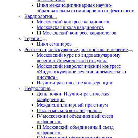
Цикл междисциплинарных научно-
образовательных семинаров по инфектологии
Кардиология
Московский конгресс кардиологов
Московская школа кардиологов
III Московский конгресс кардиологов
Терапия
Цикл семинаров
Рентгенэндоваскулярные диагностика и лечение
Московский курс по эндоваскулярному
лечению Ишемического инсульта
Московский неврологический конгресс
«Эндоваскулярное лечение ишемического
инсульта»
Научно-практические конференции
Нефрология
День почки. Научно-практическая
конференция
Междисциплинарный практикум
Школа московского нефролога
IV московский объединенный съезд
нефрологов
III Московский объединенный съезд
нефрологов