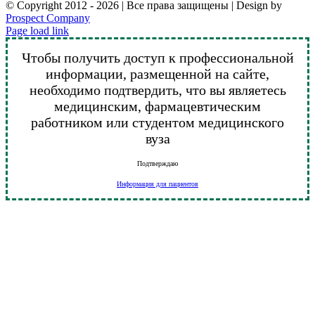
© Copyright 2012 -
2026 | Все права защищены | Design by
Prospect Company
Vk
Telegram
YouTube
Email
Page load link
Чтобы получить доступ к профессиональной
информации, размещенной на сайте,
необходимо подтвердить, что вы являетесь
медицинским, фармацевтическим
работником или студентом медицинского
вуза
Подтверждаю
Информация для пациентов
Go
to
Top