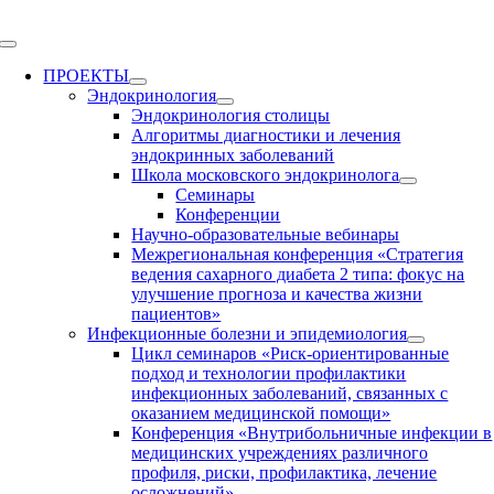
Skip
to
Toggle
content
Navigation
ПРОЕКТЫ
Эндокринология
Эндокринология столицы
Алгоритмы диагностики и лечения
эндокринных заболеваний
Школа московского эндокринолога
Семинары
Конференции
Научно-образовательные вебинары
Межрегиональная конференция «Стратегия
ведения сахарного диабета 2 типа: фокус на
улучшение прогноза и качества жизни
пациентов»
Инфекционные болезни и эпидемиология
Цикл семинаров «Риск-ориентированные
подход и технологии профилактики
инфекционных заболеваний, связанных с
оказанием медицинской помощи»
Конференция «Внутрибольничные инфекции в
медицинских учреждениях различного
профиля, риски, профилактика, лечение
осложнений»