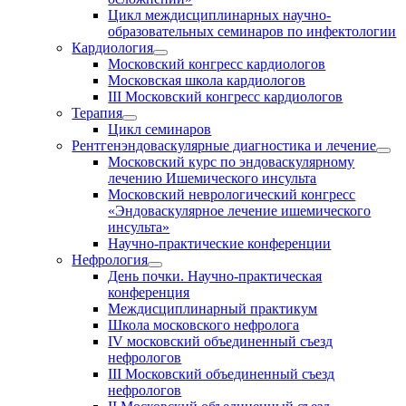
Цикл междисциплинарных научно-
образовательных семинаров по инфектологии
Кардиология
Московский конгресс кардиологов
Московская школа кардиологов
III Московский конгресс кардиологов
Терапия
Цикл семинаров
Рентгенэндоваскулярные диагностика и лечение
Московский курс по эндоваскулярному
лечению Ишемического инсульта
Московский неврологический конгресс
«Эндоваскулярное лечение ишемического
инсульта»
Научно-практические конференции
Нефрология
День почки. Научно-практическая
конференция
Междисциплинарный практикум
Школа московского нефролога
IV московский объединенный съезд
нефрологов
III Московский объединенный съезд
нефрологов