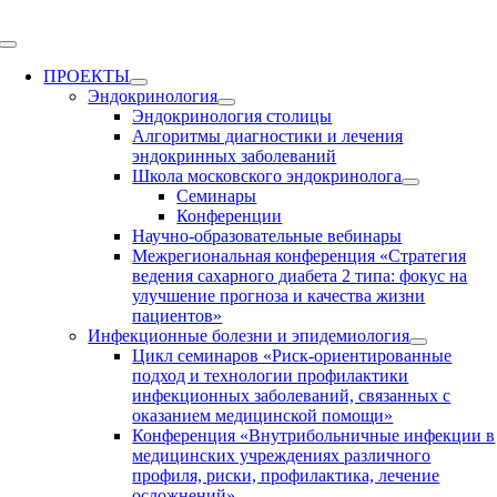
Skip
to
Toggle
content
Navigation
ПРОЕКТЫ
Эндокринология
Эндокринология столицы
Алгоритмы диагностики и лечения
эндокринных заболеваний
Школа московского эндокринолога
Семинары
Конференции
Научно-образовательные вебинары
Межрегиональная конференция «Стратегия
ведения сахарного диабета 2 типа: фокус на
улучшение прогноза и качества жизни
пациентов»
Инфекционные болезни и эпидемиология
Цикл семинаров «Риск-ориентированные
подход и технологии профилактики
инфекционных заболеваний, связанных с
оказанием медицинской помощи»
Конференция «Внутрибольничные инфекции в
медицинских учреждениях различного
профиля, риски, профилактика, лечение
осложнений»