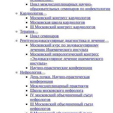
Цикл междисциплинарных научно-
образовательных семинаров по инфектологии
Кардиология
Московский конгресс кардиологов
Московская школа кардиологов
III Московский конгресс кардиологов
Терапия
Цикл семинаров
Рентгенэндоваскулярные диагностика и лечение
Московский курс по эндоваскулярному
лечению Ишемического инсульта
Московский неврологический конгресс
«Эндоваскулярное лечение ишемического
инсульта»
Научно-практические конференции
Нефрология
День почки. Научно-практическая
конференция
Междисциплинарный практикум
Школа московского нефролога
IV московский объединенный съезд
нефрологов
III Московский объединенный съезд
нефрологов