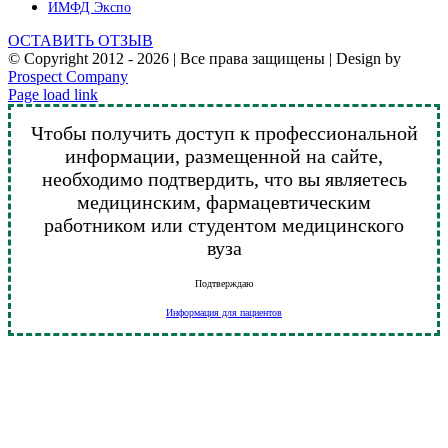
ИМФД Экспо
ОСТАВИТЬ ОТЗЫВ
© Copyright 2012 -
2026 | Все права защищены | Design by
Prospect Company
Vk
Telegram
YouTube
Email
Page load link
Чтобы получить доступ к профессиональной
информации, размещенной на сайте,
необходимо подтвердить, что вы являетесь
медицинским, фармацевтическим
работником или студентом медицинского
вуза
Подтверждаю
Информация для пациентов
Go
to
Top