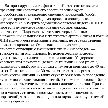
— Да, при нарушении трофики тканей из-за снижения или
прекращения кровотока его восстановление будет
способствовать заживлению язвенных поражений. Чтобы
оценить кровоток, необходимо провести доплеровское
исследование, измерить лодыжечно-­плечевой индекс (ЛПИ) и
провести дуплексное сканирование сосудов нижних
конечностей. Надо сказать, что у некоторых больных с
выраженным кальцинозом и жесткостью артерий плеча и голени
ЛПИ может иметь нормальные значения, не отражая степень
снижения кровотока. Очень важный показатель,
свидетельствующий о насыщении тканей кислородом, —
транскутанная оксиометрия. Ее использование позволяет
сделать вывод о наличии и степени ишемии. У здорового
человека этот показатель должен быть выше 60 мм рт. ст., у
пациентов с диабетом эта цифра снижается примерно до 40 мм
рт. ст. Если же она ниже 30 мм рт. ст., то это говорит о
критической ишемии. В таких случаях обязательно проведение
дуплексного сканирования артерий. Этот метод позволяет более
точно оценить степень стеноза или наличие окклюзии. При его
использовании можно не только определить скорость кровотока,
но и увидеть степень и протяженность окклюзирующих
поражений, что очень важно для планирования хирургической
реваскуляризации.