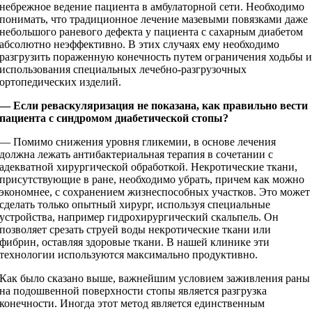
небрежное ведение пациента в амбулаторной сети. Необходимо
понимать, что традиционное лечение мазевыми повязками даже
небольшого раневого дефекта у пациента с сахарным диабетом
абсолютно неэффективно. В этих случаях ему необходимо
разгрузить пораженную конечность путем ограничения ходьбы 
использования специальных лечебно-­разгрузочных
ортопедических изделий.
— Если реваскуляризация не показана, как правильно вести
пациента с синдромом диабетической стопы?
— Помимо снижения уровня гликемии, в основе лечения
должна лежать антибактериальная терапия в сочетании с
адекватной хирургической обработкой. Некротические ткани,
присутствующие в ране, необходимо убрать, причем как можно
экономнее, с сохранением жизнеспособных участков. Это может
сделать только опытный хирург, используя специальные
устройства, например гидрохирургический скальпель. Он
позволяет срезать струей воды некротические ткани или
фибрин, оставляя здоровые ткани. В нашей клинике эти
технологии используются максимально продуктивно.
Как было сказано выше, важнейшим условием заживления раны
на подошвенной поверхности стопы является разгрузка
конечности. Иногда этот метод является единственным