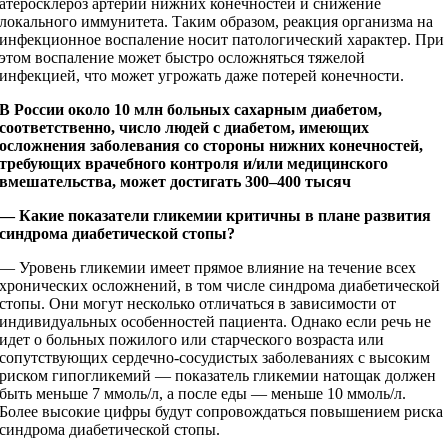
атеросклероз артерий нижних конечностей и снижение
локального иммунитета. Таким образом, реакция организма на
инфекционное воспаление носит патологический характер. При
этом воспаление может быстро осложняться тяжелой
инфекцией, что может угрожать даже потерей конечности.
В России около 10 млн больных сахарным диабетом,
соответственно, число людей с диабетом, имеющих
осложнения заболевания со стороны нижних конечностей,
требующих врачебного контроля и/или медицинского
вмешательства, может достигать 300–400 тысяч
— Какие показатели гликемии критичны в плане развития
синдрома диабетической стопы?
— Уровень гликемии имеет прямое влияние на течение всех
хронических осложнений, в том числе синдрома диабетической
стопы. Они могут несколько отличаться в зависимости от
индивидуальных особенностей пациента. Однако если речь не
идет о больных пожилого или старческого возраста или
сопутствующих сердечно-­сосудистых заболеваниях с высоким
риском гипогликемий — показатель гликемии натощак должен
быть меньше 7 ммоль/л, а после еды — меньше 10 ммоль/л.
Более высокие цифры будут сопровождаться повышением риска
синдрома диабетической стопы.