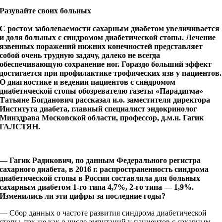
Разувайте своих больных
С ростом заболеваемости сахарным диабетом увеличивается
и доля больных с синдромом диабетической стопы. Лечение
язвенных поражений нижних конечностей представляет
собой очень трудную задачу, далеко не всегда
обеспечивающую сохранение ног. Гораздо больший эффект
достигается при профилактике трофических язв у пациентов.
О диагностике и ведении пациентов с синдромом
диабетической стопы обозревателю газеты «Парадигма»
Татьяне Богданович рассказал и.о. заместителя директора
Института диабета, главный специалист эндокринолог
Минздрава Московской области, профессор, д.м.н. Гагик
ГАЛСТЯН.
— Гагик Радикович, по данным Федерального регистра
сахарного диабета, в 2016 г. распространенность синдрома
диабетической стопы в России составляла для больных
сахарным диабетом 1
‑го типа 4,7%, 2
‑го типа — 1,9%.
Изменились ли эти цифры за последние годы?
— Сбор данных о частоте развития синдрома диабетической
стопы, так же как о числе ампутаций у пациентов с сахарным