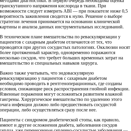
методами диагностики. В первую очередь необходима оценка
транскутанного напряжения кислорода в ткани. При
возможности следует измерить ABI — при показателе ниже 0,5
вероятность заживления сводится к нулю. Решение о выборе
стратегии лечения принимается на основании клинической
картины и анализа данных инструментальных исследований.
В техническом плане вмешательства по реваскуляризации у
пациентов с сахарным диабетом отличаются от тех, что
проводятся при других сосудистых патологиях. Окклюзии носят
более протяженный характер, одновременно поражаются
несколько сосудов, что требует больших временных затрат на
вмешательство и специальных навыков хирурга.
Важно также учитывать, что эндоваскулярную
реваскуляризацию у пациентов с сахарным диабетом
необходимо проводить в рентгеноперационных, где созданы
условия, снижающие риск распространения гнойной инфекции.
Язвенные поражения могут осложняться развитием влажной
гангрены. Хирургическое вмешательство по удалению этого
очага инфекции должно либо предшествовать сосудистой
операции, либо осуществляться сразу после нее.
Пациенты с синдромом диабетической стопы, как правило,
имеют и другие осложнения диабета, заболевания сосудов
сердца, уже перенесенные сердечно-­сосудистые заболевания —