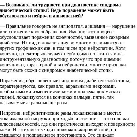
— Возникают ли трудности при диагностике синдрома
диабетической стопы? Ведь поражение может быть
обусловлено и нейро-, и ангиопатией?
— Правильнее говорить не ангиопатия, а ишемия — нарушение
или снижение кровообращения. Именно этот процесс
обусловливает поражения конечностей, вызванные сахарным
диабетом. Их вид и локализация во многом отличаются от
других трофических язв, в том числе при нейропатии. Хотя,
конечно, в некоторых случаях необходимо полагаться и на
инструментальную диагностику, потому что при ишемии
конечности, характерной для нейропатии, многие признаки
могут быть схожи с синдромом диабетической стопы.
Поражения, обусловленные синдромом диабетической стопы,
характеризуются, как правило, акральными некрозами,
необратимыми изменениями кожи и подлежащих мягких
тканей, локализуются на кончиках пальцев, пятке, так
называемые акральные некрозы.
Напротив, нейропатические раны локализованы в местах
максимальной нагрузки при ходьбе и стоянии — это головки
плюсневых костей, где они практически выходят к поверхности
кожи. Из этих мест уходит подкожно-­жировой слой, он
смещается в подпальцевое пространство. Это снижает