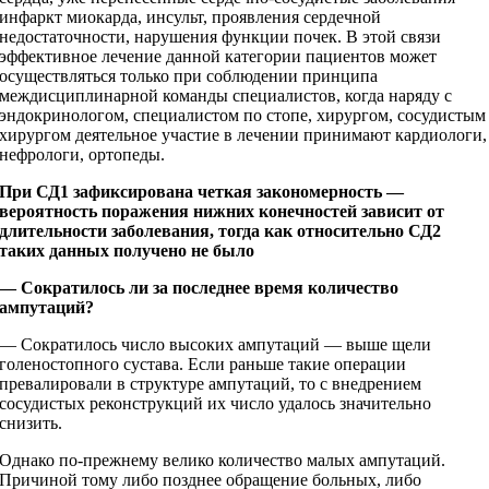
инфаркт миокарда, инсульт, проявления сердечной
недостаточности, нарушения функции почек. В этой связи
эффективное лечение данной категории пациентов может
осуществляться только при соблюдении принципа
междисциплинарной команды специалистов, когда наряду с
эндокринологом, специалистом по стопе, хирургом, сосудистым
хирургом деятельное участие в лечении принимают кардиологи,
нефрологи, ортопеды.
При СД1 зафиксирована четкая закономерность —
вероятность поражения нижних конечностей зависит от
длительности заболевания, тогда как относительно СД2
таких данных получено не было
— Сократилось ли за последнее время количество
ампутаций?
— Сократилось число высоких ампутаций — выше щели
голеностопного сустава. Если раньше такие операции
превалировали в структуре ампутаций, то с внедрением
сосудистых реконструкций их число удалось значительно
снизить.
Однако по-прежнему велико количество малых ампутаций.
Причиной тому либо позднее обращение больных, либо