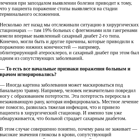
лечения при запоздалом выявлении болезни приводит к тому,
что у пациента поражение стопы выявляется на стадии
терминального осложнения.
Несколько лет назад мы отслеживали ситуацию в хирургических
стационарах — там 19% больных с флегмонами или гангренами
имели впервые выявленный сахарный диабет 2‑го типа.
Конечно, могли быть и другие причины, которые приводили к
поражению нижних конечностей — например,
облитерирующий атеросклероз, и сахарный диабет при этом бы
одним из сопутствующих заболеваний.
— То есть все начальные признаки поражения больным и
врачом игнорировались?
— Иногда картина заболевания может маскироваться под
банальную травму. Например, человек незначительно повредил
ногу с образованием потертости. Эта потертость переросла в
незаживающую рану, которая инфицировалась. Местное лечение
не помогло, развилась тяжелая инфекция, что и привело
пациента в хирургический стационар. И именно там уже
обнаруживается, что больной страдает сахарным диабетом.
В этом случае совершенно понятно, почему рана не заживает —
высокие значения глюкозы в крови, сопутствующий