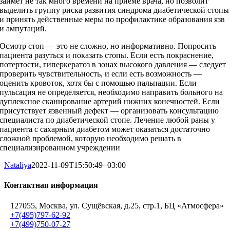
займет не так много времени на приеме врача, но позволит
выделить группу риска развития синдрома диабетической стопы
и принять действенные меры по профилактике образования язв
и ампутаций.
Осмотр стоп — это не сложно, но информативно. Попросить
пациента разуться и показать стопы. Если есть покраснение,
потертости, гиперкератоз в зонах высокого давления — следует
проверить чувствительность, и если есть возможность —
оценить кровоток, хотя бы с помощью пальпации. Если
пульсация не определяется, необходимо направить больного на
дуплексное сканирование артерий нижних конечностей. Если
присутствует язвенный дефект — организовать консультацию
специалиста по диабетической стопе. Лечение любой раны у
пациента с сахарным диабетом может оказаться достаточно
сложной проблемой, которую необходимо решать в
специализированном учреждении
Nataliya
2022-11-09T15:50:49+03:00
Контактная информация
127055, Москва, ул. Сущёвская, д.25, стр.1, БЦ «Атмосфера»
+7(495)797-62-92
+7(499)750-07-27