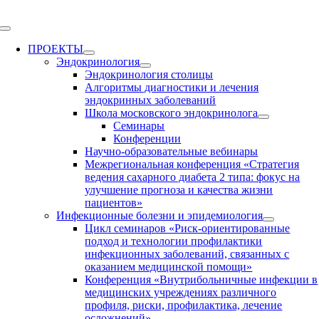
Skip
to
Toggle
content
Navigation
ПРОЕКТЫ
Эндокринология
Эндокринология столицы
Алгоритмы диагностики и лечения
эндокринных заболеваний
Школа московского эндокринолога
Семинары
Конференции
Научно-образовательные вебинары
Межрегиональная конференция «Стратегия
ведения сахарного диабета 2 типа: фокус на
улучшение прогноза и качества жизни
пациентов»
Инфекционные болезни и эпидемиология
Цикл семинаров «Риск-ориентированные
подход и технологии профилактики
инфекционных заболеваний, связанных с
оказанием медицинской помощи»
Конференция «Внутрибольничные инфекции в
медицинских учреждениях различного
профиля, риски, профилактика, лечение
осложнений»