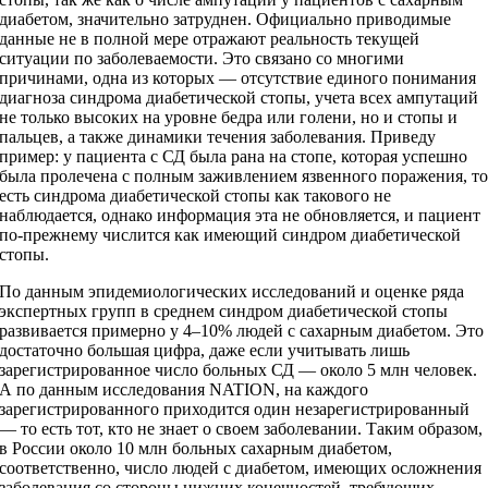
диабетом, значительно затруднен. Официально приводимые
данные не в полной мере отражают реальность текущей
ситуации по заболеваемости. Это связано со многими
причинами, одна из которых — отсутствие единого понимания
диагноза синдрома диабетической стопы, учета всех ампутаций
не только высоких на уровне бедра или голени, но и стопы и
пальцев, а также динамики течения заболевания. Приведу
пример: у пациента с СД была рана на стопе, которая успешно
была пролечена с полным заживлением язвенного поражения, т
есть синдрома диабетической стопы как такового не
наблюдается, однако информация эта не обновляется, и пациент
по-прежнему числится как имеющий синдром диабетической
стопы.
По данным эпидемиологических исследований и оценке ряда
экспертных групп в среднем синдром диабетической стопы
развивается примерно у 4–10% людей с сахарным диабетом. Это
достаточно большая цифра, даже если учитывать лишь
зарегистрированное число больных СД — около 5 млн человек.
А по данным исследования NATION, на каждого
зарегистрированного приходится один незарегистрированный
— то есть тот, кто не знает о своем заболевании. Таким образом,
в России около 10 млн больных сахарным диабетом,
соответственно, число людей с диабетом, имеющих осложнения
заболевания со стороны нижних конечностей, требующих