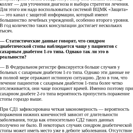
коллег — для уточнения диагноза и выбора стратегии лечения.
Для этого им надо воспользоваться системой ВЦМК «Защита»
— это канал с защитой информации, который имеют
большинство лечебных учреждений, особенно второго уровня.
В год количество таких консультации достигает нескольких
тысяч.
— Статистические данные говорят, что синдром
диабетической стопы наблюдается чаще у пациентов с
сахарным диабетом 1
‑го типа. Однако так ли это в
реальности?
— В Федеральном регистре фиксируется больше случаев у
больных с сахарным диабетом 1‑го типа. Однако эти данные не
в полной мере отражают истинную ситуацию. Дело в том, что
лечение пациентов с сахарным диабетом 1‑типа более четко
отслеживается, они чаще посещают врачей. Именно поэтому пр
сахарном диабете 2‑го типа вероятность пропустить поражение
стопы гораздо выше.
При СД1 зафиксирована четкая закономерность — вероятность
поражения нижних конечностей зависит от длительности
заболевания, тогда как относительно СД2 таких данных
получено не было. В некоторых случаях синдром диабетической
стопы может иметь место уже в дебюте заболевания. Отсутствие