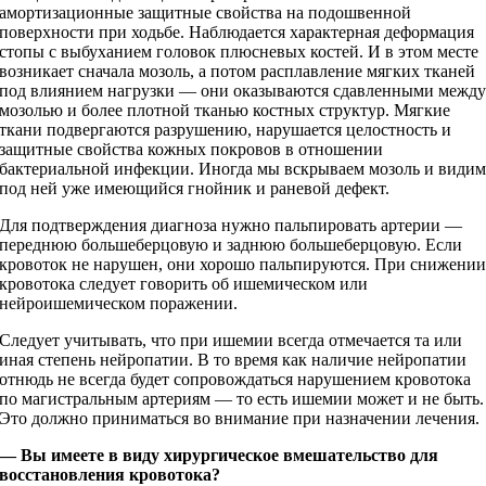
амортизационные защитные свой­ства на подошвенной
поверхности при ходьбе. Наблюдается характерная деформация
стопы с выбуханием головок плюсневых костей. И в этом месте
возникает сначала мозоль, а потом расплавление мягких тканей
под влиянием нагрузки — они оказываются сдавленными межд
мозолью и более плотной тканью костных структур. Мягкие
ткани подвергаются разрушению, нарушается целостность и
защитные свой­ства кожных покровов в отношении
бактериальной инфекции. Иногда мы вскрываем мозоль и види
под ней уже имеющийся гнойник и раневой дефект.
Для подтверждения диагноза нужно пальпировать артерии —
переднюю большеберцовую и заднюю большеберцовую. Если
кровоток не нарушен, они хорошо пальпируются. При снижени
кровотока следует говорить об ишемическом или
нейроишемическом поражении.
Следует учитывать, что при ишемии всегда отмечается та или
иная степень нейропатии. В то время как наличие нейропатии
отнюдь не всегда будет сопровождаться нарушением кровотока
по магистральным артериям — то есть ишемии может и не быть.
Это должно приниматься во внимание при назначении лечения.
— Вы имеете в виду хирургическое вмешательство для
восстановления кровотока?