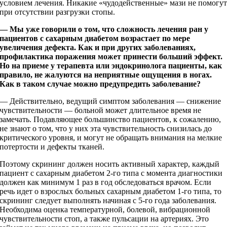
условием лечения. Никакие «чудодейственные» мази не помогу
при отсутствии разгрузки стопы.
— Мы уже говорили о том, что сложность лечения ран у
пациентов с сахарным диабетом возрастает по мере
увеличения дефекта. Как и при других заболеваниях,
профилактика поражения может принести больший эффект.
Но на приеме у терапевта или эндокринолога пациенты, как
правило, не жалуются на неприятные ощущения в ногах.
Как в таком случае можно предупредить заболевание?
— Действительно, ведущий симптом заболевания — снижение
чувствительности — больной может длительное время не
замечать. Подавляющее большинство пациентов, к сожалению,
не знают о том, что у них эта чувствительность снизилась до
критического уровня, и могут не обращать внимания на мелкие
потертости и дефекты тканей.
Поэтому скрининг должен носить активный характер, каждый
пациент с сахарным диабетом 2‑го типа с момента диагностики
должен как минимум 1 раз в год обследоваться врачом. Если
речь идет о взрослых больных сахарным диабетом 1‑го типа, то
скрининг следует выполнять начиная с 5‑го года заболевания.
Необходима оценка температурной, болевой, вибрационной
чувствительности стоп, а также пульсации на артериях. Это