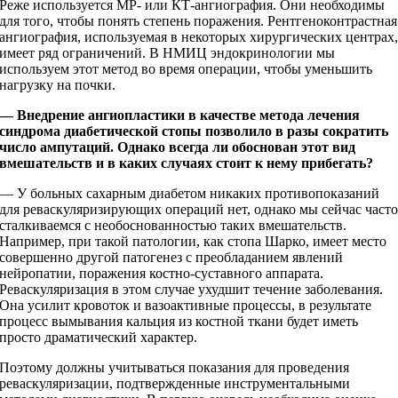
Реже используется МР- или КТ-ангиография. Они необходимы
для того, чтобы понять степень поражения. Рентгеноконтрастная
ангиография, используемая в некоторых хирургических центрах
имеет ряд ограничений. В НМИЦ эндокринологии мы
используем этот метод во время операции, чтобы уменьшить
нагрузку на почки.
— Внедрение ангиопластики в качестве метода лечения
синдрома диабетической стопы позволило в разы сократить
число ампутаций. Однако всегда ли обоснован этот вид
вмешательств и в каких случаях стоит к нему прибегать?
— У больных сахарным диабетом никаких противопоказаний
для реваскуляризирующих операций нет, однако мы сейчас част
сталкиваемся с необоснованностью таких вмешательств.
Например, при такой патологии, как стопа Шарко, имеет место
совершенно другой патогенез с преобладанием явлений
нейропатии, поражения костно-­суставного аппарата.
Реваскуляризация в этом случае ухудшит течение заболевания.
Она усилит кровоток и вазоактивные процессы, в результате
процесс вымывания кальция из костной ткани будет иметь
просто драматический характер.
Поэтому должны учитываться показания для проведения
реваскуляризации, подтвержденные инструментальными