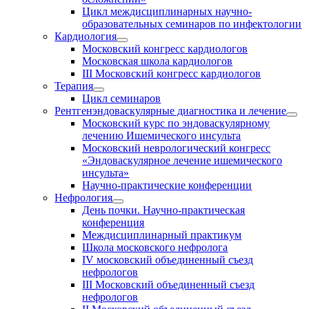
Цикл междисциплинарных научно-
образовательных семинаров по инфектологии
Кардиология
Московский конгресс кардиологов
Московская школа кардиологов
III Московский конгресс кардиологов
Терапия
Цикл семинаров
Рентгенэндоваскулярные диагностика и лечение
Московский курс по эндоваскулярному
лечению Ишемического инсульта
Московский неврологический конгресс
«Эндоваскулярное лечение ишемического
инсульта»
Научно-практические конференции
Нефрология
День почки. Научно-практическая
конференция
Междисциплинарный практикум
Школа московского нефролога
IV московский объединенный съезд
нефрологов
III Московский объединенный съезд
нефрологов