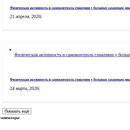
Физическая активность и самоконтроль гликемии у больных сахарным ди
21 апреля, 2026
|
Физическая активность и самоконтроль гликемии у боль
Физическая активность и самоконтроль гликемии у больных сахарным ди
24 марта, 2026
|
Показать ещё
ганизаторы