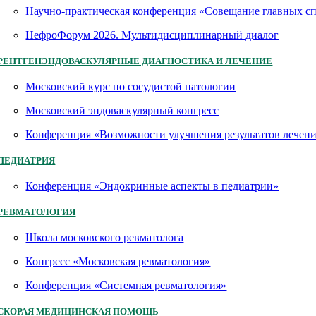
Научно-практическая конференция «Совещание главных 
НефроФорум 2026. Мультидисциплинарный диалог
РЕНТГЕНЭНДОВАСКУЛЯРНЫЕ ДИАГНОСТИКА И ЛЕЧЕНИЕ
Московский курс по сосудистой патологии
Московский эндоваскулярный конгресс
Конференция «Возможности улучшения результатов лечен
ПЕДИАТРИЯ
Конференция «Эндокринные аспекты в педиатрии»
РЕВМАТОЛОГИЯ
Школа московского ревматолога
Конгресс «Московская ревматология»
Конференция «Системная ревматология»
СКОРАЯ МЕДИЦИНСКАЯ ПОМОЩЬ