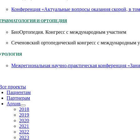
Конференция «Актуальные вопросы оказания скорой, в то
ТРАВМАТОЛОГИЯ И ОРТОПЕДИЯ
БиоОртопедия. Конгресс с международным участием
Сеченовский ортопедический конгресс с международным 
УРОЛОГИЯ
Межрегиональная научно-практическая конференция «Заним
Все проекты
Пациентам
Партнерам
Архив
2018
2019
2020
2021
2022
2023