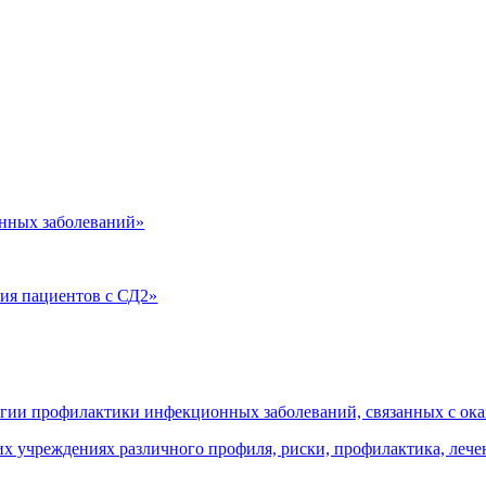
нных заболеваний»
ия пациентов с СД2»
огии профилактики инфекционных заболеваний, связанных с о
 учреждениях различного профиля, риски, профилактика, леч