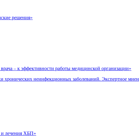
нские решения»
врача – к эффективности работы медицинской организации»
и хронических неинфекционных заболеваний. Экспертное мне
 и лечения ХБП»