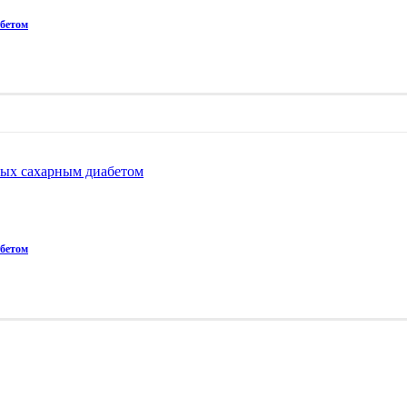
абетом
ных сахарным диабетом
абетом