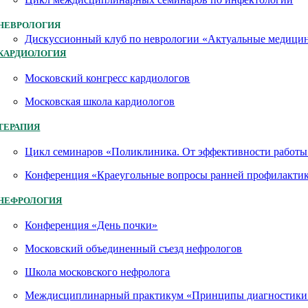
НЕВРОЛОГИЯ
Дискуссионный клуб по неврологии «Актуальные медици
КАРДИОЛОГИЯ
Московский конгресс кардиологов
Московская школа кардиологов
ТЕРАПИЯ
Цикл семинаров «Поликлиника. От эффективности работы 
Конференция «Краеугольные вопросы ранней профилактик
НЕФРОЛОГИЯ
Конференция «День почки»
Московский объединенный съезд нефрологов
Школа московского нефролога
Междисциплинарный практикум «Принципы диагностики