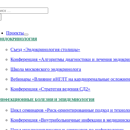
Skip
зультат
to
иска:
content
oggle
avigation
Проекты
ЭНДОКРИНОЛОГИЯ
Съезд «Эндокринология столицы»
Конференция «Алгоритмы диагностики и лечения эндокри
Школа московского эндокринолога
Вебинары «Влияние иНГЛТ на кардиоренальные осложнен
Конференция «Стратегия ведения СД2»
ИНФЕКЦИОННЫЕ БОЛЕЗНИ И ЭПИДЕМИОЛОГИЯ
Цикл семинаров «Риск-ориентированные подход и технол
Конференция «Внутрибольничные инфекции в медицинских
Цикл междисциплинарных семинаров по инфектологии