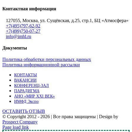
Контактная информация
127055, Москва, ул. Сущёвская, д.25, стр.1, БЦ «Атмосфера»
+7(495)797-62-92
+7(499)750-07-27
info@imfd.ru
Документы
Политика обработки персональных данных
Политика информационной рассылки
КОНТАКТЫ
ВАКАНСИИ
КОНФЕРЕНЦ-ЗАЛ
ПАРАДИГМА
АНО «МИР XXI ВЕК»
ИМФД Экспо
ОСТАВИТЬ ОТЗЫВ
© Copyright 2012 -
2026 | Все права защищены | Design by
Prospect Company
Vk
Telegram
YouTube
Email
Page load link