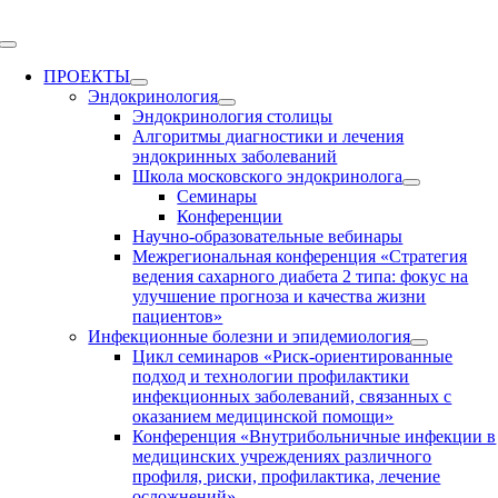
Skip
to
Toggle
content
Navigation
ПРОЕКТЫ
Эндокринология
Эндокринология столицы
Алгоритмы диагностики и лечения
эндокринных заболеваний
Школа московского эндокринолога
Семинары
Конференции
Научно-образовательные вебинары
Межрегиональная конференция «Стратегия
ведения сахарного диабета 2 типа: фокус на
улучшение прогноза и качества жизни
пациентов»
Инфекционные болезни и эпидемиология
Цикл семинаров «Риск-ориентированные
подход и технологии профилактики
инфекционных заболеваний, связанных с
оказанием медицинской помощи»
Конференция «Внутрибольничные инфекции в
медицинских учреждениях различного
профиля, риски, профилактика, лечение
осложнений»