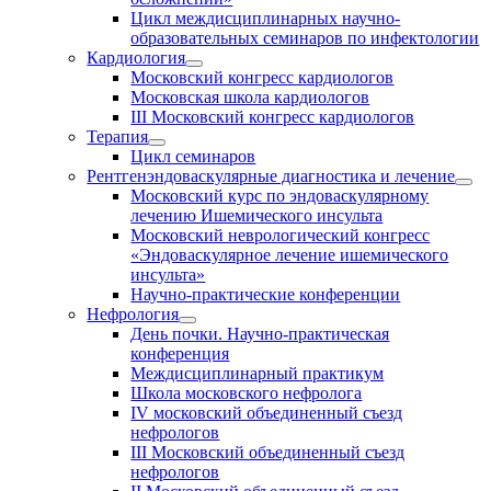
Цикл междисциплинарных научно-
образовательных семинаров по инфектологии
Кардиология
Московский конгресс кардиологов
Московская школа кардиологов
III Московский конгресс кардиологов
Терапия
Цикл семинаров
Рентгенэндоваскулярные диагностика и лечение
Московский курс по эндоваскулярному
лечению Ишемического инсульта
Московский неврологический конгресс
«Эндоваскулярное лечение ишемического
инсульта»
Научно-практические конференции
Нефрология
День почки. Научно-практическая
конференция
Междисциплинарный практикум
Школа московского нефролога
IV московский объединенный съезд
нефрологов
III Московский объединенный съезд
нефрологов