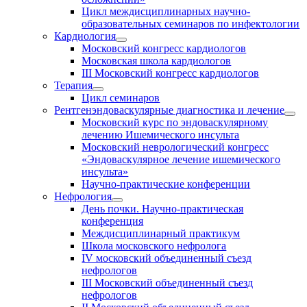
Цикл междисциплинарных научно-
образовательных семинаров по инфектологии
Кардиология
Московский конгресс кардиологов
Московская школа кардиологов
III Московский конгресс кардиологов
Терапия
Цикл семинаров
Рентгенэндоваскулярные диагностика и лечение
Московский курс по эндоваскулярному
лечению Ишемического инсульта
Московский неврологический конгресс
«Эндоваскулярное лечение ишемического
инсульта»
Научно-практические конференции
Нефрология
День почки. Научно-практическая
конференция
Междисциплинарный практикум
Школа московского нефролога
IV московский объединенный съезд
нефрологов
III Московский объединенный съезд
нефрологов