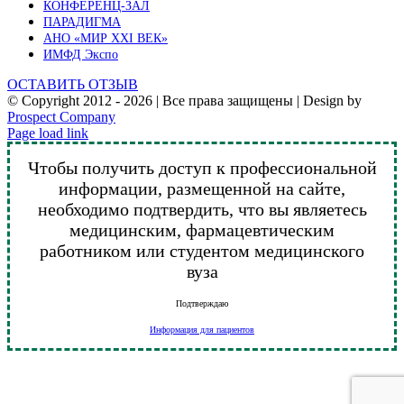
КОНФЕРЕНЦ-ЗАЛ
ПАРАДИГМА
АНО «МИР XXI ВЕК»
ИМФД Экспо
ОСТАВИТЬ ОТЗЫВ
© Copyright 2012 -
2026 | Все права защищены | Design by
Prospect Company
Vk
Telegram
YouTube
Email
Page load link
Чтобы получить доступ к профессиональной
информации, размещенной на сайте,
необходимо подтвердить, что вы являетесь
медицинским, фармацевтическим
работником или студентом медицинского
вуза
Подтверждаю
Информация для пациентов
Go
to
Top