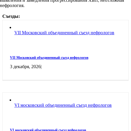
выявления и замедления прогрессирования ХБП; неотложная
нефрология.
Съезды:
VII Московский объединенный съезд нефрологов
VII Московский объединенный съезд нефрологов
3 декабря, 2026
|
VI московский объединенный съезд нефрологов
VI московский объединенный съезд нефрологов