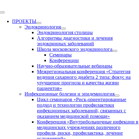
Skip
to
Toggle
content
Navigation
ПРОЕКТЫ
Эндокринология
Эндокринология столицы
Алгоритмы диагностики и лечения
эндокринных заболеваний
Школа московского эндокринолога
Семинары
Конференции
Научно-образовательные вебинары
Межрегиональная конференция «Стратегия
ведения сахарного диабета 2 типа: фокус на
улучшение прогноза и качества жизни
пациентов»
Инфекционные болезни и эпидемиология
Цикл семинаров «Риск-ориентированные
подход и технологии профилактики
инфекционных заболеваний, связанных с
оказанием медицинской помощи»
Конференция «Внутрибольничные инфекции в
медицинских учреждениях различного
профиля, риски, профилактика, лечение
осложнений»