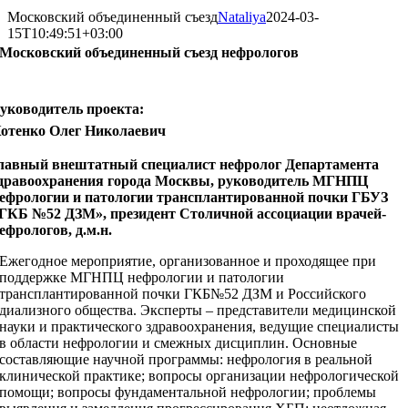
Московский объединенный съезд
Nataliya
2024-03-
15T10:49:51+03:00
Московский объединенный съезд нефрологов
уководитель проекта:
отенко Олег Николаевич
лавный внештатный специалист нефролог Департамента
дравоохранения города Москвы, руководитель МГНПЦ
ефрологии и патологии трансплантированной почки ГБУЗ
ГКБ №52 ДЗМ», президент Столичной ассоциации врачей-
ефрологов, д.м.н.
Ежегодное мероприятие, организованное и проходящее при
поддержке МГНПЦ нефрологии и патологии
трансплантированной почки ГКБ№52 ДЗМ и Российского
диализного общества. Эксперты – представители медицинской
науки и практического здравоохранения, ведущие специалисты
в области нефрологии и смежных дисциплин. Основные
составляющие научной программы: нефрология в реальной
клинической практике; вопросы организации нефрологической
помощи; вопросы фундаментальной нефрологии; проблемы