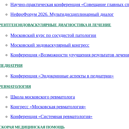
Научно-практическая конференция «Совещание главных 
НефроФорум 2026. Мультидисциплинарный диалог
РЕНТГЕНЭНДОВАСКУЛЯРНЫЕ ДИАГНОСТИКА И ЛЕЧЕНИЕ
Московский курс по сосудистой патологии
Московский эндоваскулярный конгресс
Конференция «Возможности улучшения результатов лечен
ПЕДИАТРИЯ
Конференция «Эндокринные аспекты в педиатрии»
РЕВМАТОЛОГИЯ
Школа московского ревматолога
Конгресс «Московская ревматология»
Конференция «Системная ревматология»
СКОРАЯ МЕДИЦИНСКАЯ ПОМОЩЬ