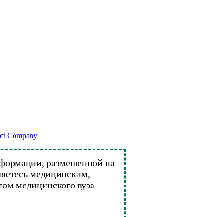
ect Company
нформации, размещенной на
вляетесь медицинским,
том медицинского вуза