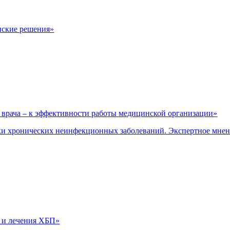
нские решения»
врача – к эффективности работы медицинской организации»
и хронических неинфекционных заболеваний. Экспертное мне
 и лечения ХБП»