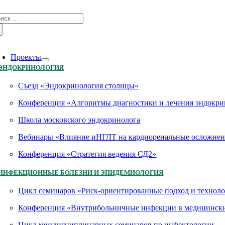
Skip
зультат
to
иска:
content
oggle
avigation
Проекты
ЭНДОКРИНОЛОГИЯ
Съезд «Эндокринология столицы»
Конференция «Алгоритмы диагностики и лечения эндокри
Школа московского эндокринолога
Вебинары «Влияние иНГЛТ на кардиоренальные осложнен
Конференция «Стратегия ведения СД2»
ИНФЕКЦИОННЫЕ БОЛЕЗНИ И ЭПИДЕМИОЛОГИЯ
Цикл семинаров «Риск-ориентированные подход и технол
Конференция «Внутрибольничные инфекции в медицинских
Цикл междисциплинарных семинаров по инфектологии