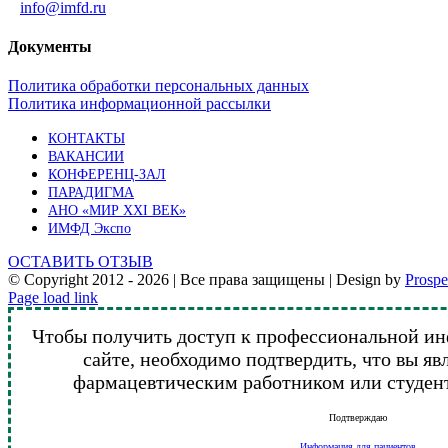
info@imfd.ru
Документы
Политика обработки персональных данных
Политика информационной рассылки
КОНТАКТЫ
ВАКАНСИИ
КОНФЕРЕНЦ-ЗАЛ
ПАРАДИГМА
АНО «МИР XXI ВЕК»
ИМФД Экспо
ОСТАВИТЬ ОТЗЫВ
© Copyright 2012 -
2026 | Все права защищены | Design by
Prosp
Vk
Telegram
YouTube
Email
Page load link
Чтобы получить доступ к профессиональной и
сайте, необходимо подтвердить, что вы я
фармацевтическим работником или студен
Подтверждаю
Информация для пациентов