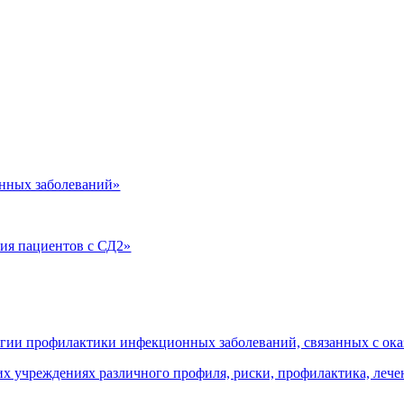
нных заболеваний»
ия пациентов с СД2»
огии профилактики инфекционных заболеваний, связанных с о
 учреждениях различного профиля, риски, профилактика, леч