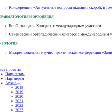
Конференция «Актуальные вопросы оказания скорой, в то
ТРАВМАТОЛОГИЯ И ОРТОПЕДИЯ
БиоОртопедия. Конгресс с международным участием
Сеченовский ортопедический конгресс с международным 
УРОЛОГИЯ
Межрегиональная научно-практическая конференция «Заним
Все проекты
Пациентам
Партнерам
Архив
2018
2019
2020
2021
2022
2023