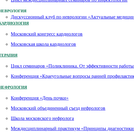
НЕВРОЛОГИЯ
Дискуссионный клуб по неврологии «Актуальные медици
КАРДИОЛОГИЯ
Московский конгресс кардиологов
Московская школа кардиологов
ТЕРАПИЯ
Цикл семинаров «Поликлиника. От эффективности работы 
Конференция «Краеугольные вопросы ранней профилактик
НЕФРОЛОГИЯ
Конференция «День почки»
Московский объединенный съезд нефрологов
Школа московского нефролога
Междисциплинарный практикум «Принципы диагностики