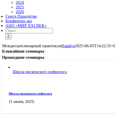
2024
2025
2026
Газета Парадигма
Конференц-зал
АНО «МИР XXI ВЕК»
Результат
поиска:
Междисциплинарный практикум
Nataliya
2025-06-05T14:22:35+0
Ближайшие семинары
Прошедшие семинары
Школа московского нефролога
Школа московского нефролога
11 июня, 2025
|