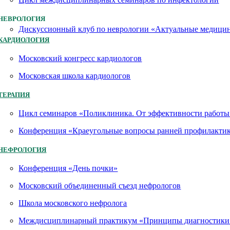
НЕВРОЛОГИЯ
Дискуссионный клуб по неврологии «Актуальные медици
КАРДИОЛОГИЯ
Московский конгресс кардиологов
Московская школа кардиологов
ТЕРАПИЯ
Цикл семинаров «Поликлиника. От эффективности работы 
Конференция «Краеугольные вопросы ранней профилактик
НЕФРОЛОГИЯ
Конференция «День почки»
Московский объединенный съезд нефрологов
Школа московского нефролога
Междисциплинарный практикум «Принципы диагностики