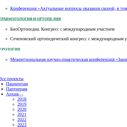
Конференция «Актуальные вопросы оказания скорой, в то
ТРАВМАТОЛОГИЯ И ОРТОПЕДИЯ
БиоОртопедия. Конгресс с международным участием
Сеченовский ортопедический конгресс с международным 
УРОЛОГИЯ
Межрегиональная научно-практическая конференция «Заним
Все проекты
Пациентам
Партнерам
Архив
2018
2019
2020
2021
2022
2023