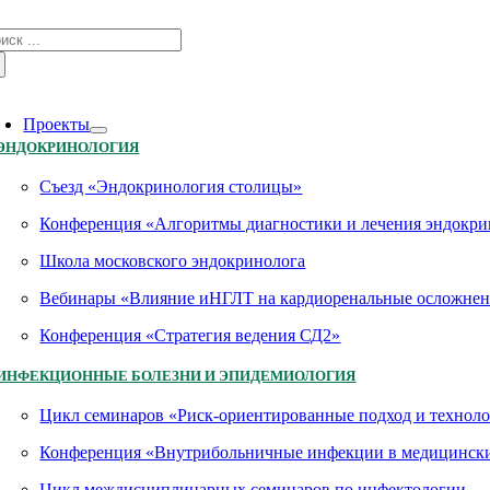
Skip
зультат
to
иска:
content
oggle
avigation
Проекты
ЭНДОКРИНОЛОГИЯ
Съезд «Эндокринология столицы»
Конференция «Алгоритмы диагностики и лечения эндокри
Школа московского эндокринолога
Вебинары «Влияние иНГЛТ на кардиоренальные осложнен
Конференция «Стратегия ведения СД2»
ИНФЕКЦИОННЫЕ БОЛЕЗНИ И ЭПИДЕМИОЛОГИЯ
Цикл семинаров «Риск-ориентированные подход и технол
Конференция «Внутрибольничные инфекции в медицинских
Цикл междисциплинарных семинаров по инфектологии