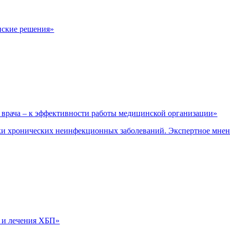
нские решения»
врача – к эффективности работы медицинской организации»
и хронических неинфекционных заболеваний. Экспертное мне
 и лечения ХБП»