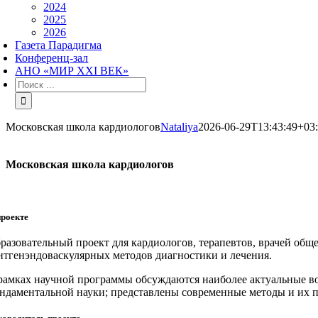
2024
2025
2026
Газета Парадигма
Конференц-зал
АНО «МИР XXI ВЕК»
Результат
поиска:
Московская школа кардиологов
Nataliya
2026-06-29T13:43:49+03
Московская школа кардиологов
проекте
разовательный проект для кардиологов, терапевтов, врачей общ
нтгенэндоваскулярных методов диагностики и лечения.
рамках научной программы обсуждаются наиболее актуальные в
ндаментальной науки; представлены современные методы и их 