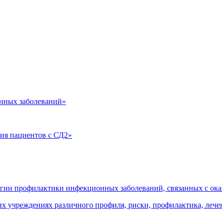
нных заболеваний»
ия пациентов с СД2»
огии профилактики инфекционных заболеваний, связанных с о
 учреждениях различного профиля, риски, профилактика, леч