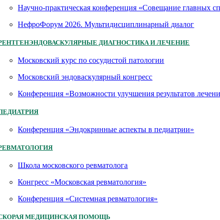
Научно-практическая конференция «Совещание главных 
НефроФорум 2026. Мультидисциплинарный диалог
РЕНТГЕНЭНДОВАСКУЛЯРНЫЕ ДИАГНОСТИКА И ЛЕЧЕНИЕ
Московский курс по сосудистой патологии
Московский эндоваскулярный конгресс
Конференция «Возможности улучшения результатов лечен
ПЕДИАТРИЯ
Конференция «Эндокринные аспекты в педиатрии»
РЕВМАТОЛОГИЯ
Школа московского ревматолога
Конгресс «Московская ревматология»
Конференция «Системная ревматология»
СКОРАЯ МЕДИЦИНСКАЯ ПОМОЩЬ