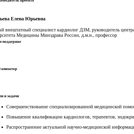
ководитель проекта
ьева Елена Юрьевна
ый внештатный специалист кардиолог ДЗМ, руководитель центра
рситета Медицины Минздрава России, д.м.н., профессор
и поддержке
ганизатор
ли и задачи
Совершенствование специализированной медицинской помощ
Повышение квалификации кардиологов, терапевтов, эндокри
Распространение актуальной научно-медицинской информаци