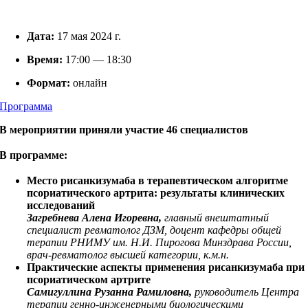
Дата:
17 мая 2024 г.
Время:
17:00 — 18:30
Формат:
онлайн
Программа
В мероприятии приняли участие 46 специалистов
В программе:
Место рисанкизумаба в терапевтическом алгоритме
псориатического артрита: результаты клинических
исследований
Загребнева Алена Игоревна,
главный внештатный
специалист ревматолог ДЗМ, доцент кафедры общей
терапии РНИМУ им. Н.И. Пирогова Минздрава России,
врач-ревматолог высшей категории, к.м.н.
Практические аспекты применения рисанкизумаба при
псориатическом артрите
Самигуллина Рузанна Рамиловна,
руководитель Центра
терапии генно-инженерными биологическими