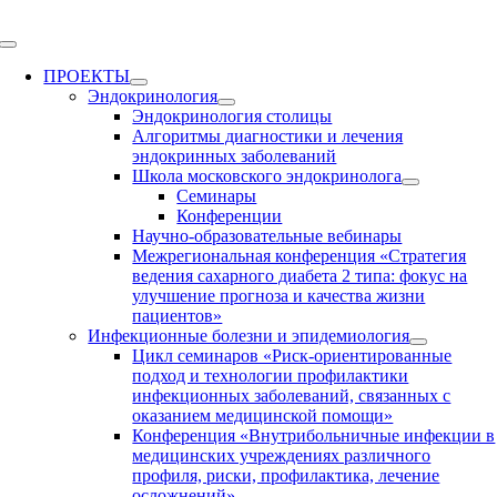
Skip
to
Toggle
content
Navigation
ПРОЕКТЫ
Эндокринология
Эндокринология столицы
Алгоритмы диагностики и лечения
эндокринных заболеваний
Школа московского эндокринолога
Семинары
Конференции
Научно-образовательные вебинары
Межрегиональная конференция «Стратегия
ведения сахарного диабета 2 типа: фокус на
улучшение прогноза и качества жизни
пациентов»
Инфекционные болезни и эпидемиология
Цикл семинаров «Риск-ориентированные
подход и технологии профилактики
инфекционных заболеваний, связанных с
оказанием медицинской помощи»
Конференция «Внутрибольничные инфекции в
медицинских учреждениях различного
профиля, риски, профилактика, лечение
осложнений»