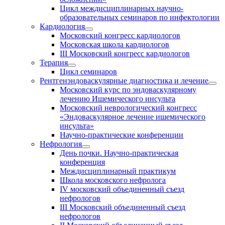
Цикл междисциплинарных научно-
образовательных семинаров по инфектологии
Кардиология
Московский конгресс кардиологов
Московская школа кардиологов
III Московский конгресс кардиологов
Терапия
Цикл семинаров
Рентгенэндоваскулярные диагностика и лечение
Московский курс по эндоваскулярному
лечению Ишемического инсульта
Московский неврологический конгресс
«Эндоваскулярное лечение ишемического
инсульта»
Научно-практические конференции
Нефрология
День почки. Научно-практическая
конференция
Междисциплинарный практикум
Школа московского нефролога
IV московский объединенный съезд
нефрологов
III Московский объединенный съезд
нефрологов