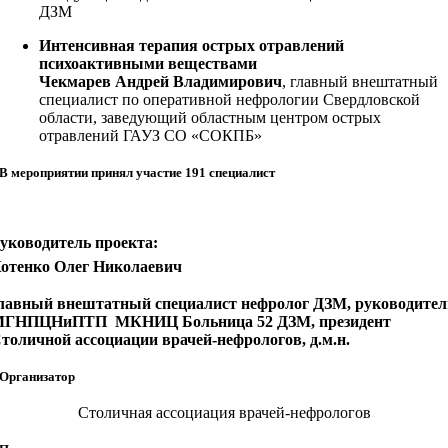
ДЗМ
Интенсивная терапия острых отравлений
психоактивными веществами
Чекмарев Андрей Владимирович
, главный внештатный
специалист по оперативной нефрологии Свердловской
области, заведующий областным центром острых
отравлений ГАУЗ СО «СОКПБ»
В мероприятии принял участие 191 специалист
уководитель проекта:
отенко Олег Николаевич
лавный внештатный специалист нефролог ДЗМ, руководител
ГНПЦНиПТП МКНИЦ Больница 52 ДЗМ, президент
толичной ассоциации врачей-нефрологов, д.м.н.
Организатор
Столичная ассоциация врачей-нефрологов