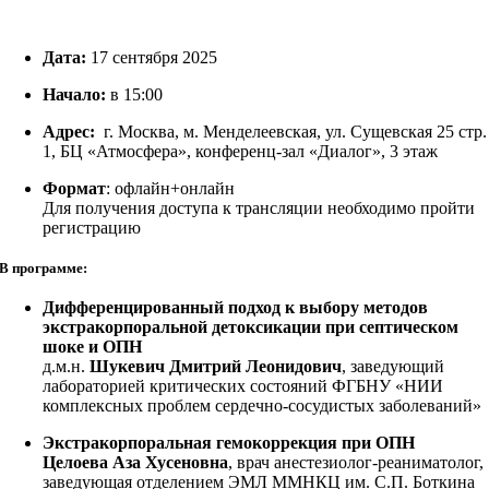
Дата:
17 сентября 2025
Начало:
в 15:00
Адрес:
г. Москва, м. Менделеевская, ул. Сущевская 25 стр.
1, БЦ «Атмосфера», конференц-зал «Диалог», 3 этаж
Формат
: офлайн+онлайн
Для получения доступа к трансляции необходимо пройти
регистрацию
В программе:
Дифференцированный подход к выбору методов
экстракорпоральной детоксикации при септическом
шоке и ОПН
д.м.н.
Шукевич Дмитрий Леонидович
, заведующий
лабораторией критических состояний ФГБНУ «НИИ
комплексных проблем сердечно-сосудистых заболеваний»
Экстракорпоральная гемокоррекция при ОПН
Целоева Аза Хусеновна
, врач анестезиолог-реаниматолог,
заведующая отделением ЭМЛ ММНКЦ им. С.П. Боткина