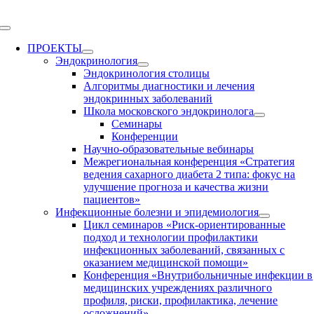
Skip
to
Toggle
content
Navigation
ПРОЕКТЫ
Эндокринология
Эндокринология столицы
Алгоритмы диагностики и лечения
эндокринных заболеваний
Школа московского эндокринолога
Семинары
Конференции
Научно-образовательные вебинары
Межрегиональная конференция «Стратегия
ведения сахарного диабета 2 типа: фокус на
улучшение прогноза и качества жизни
пациентов»
Инфекционные болезни и эпидемиология
Цикл семинаров «Риск-ориентированные
подход и технологии профилактики
инфекционных заболеваний, связанных с
оказанием медицинской помощи»
Конференция «Внутрибольничные инфекции в
медицинских учреждениях различного
профиля, риски, профилактика, лечение
осложнений»