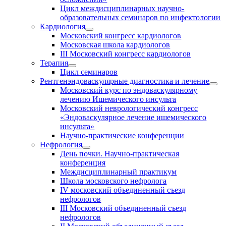
Цикл междисциплинарных научно-
образовательных семинаров по инфектологии
Кардиология
Московский конгресс кардиологов
Московская школа кардиологов
III Московский конгресс кардиологов
Терапия
Цикл семинаров
Рентгенэндоваскулярные диагностика и лечение
Московский курс по эндоваскулярному
лечению Ишемического инсульта
Московский неврологический конгресс
«Эндоваскулярное лечение ишемического
инсульта»
Научно-практические конференции
Нефрология
День почки. Научно-практическая
конференция
Междисциплинарный практикум
Школа московского нефролога
IV московский объединенный съезд
нефрологов
III Московский объединенный съезд
нефрологов