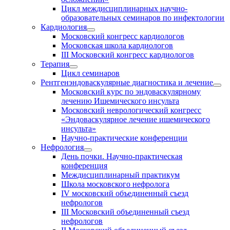
Цикл междисциплинарных научно-
образовательных семинаров по инфектологии
Кардиология
Московский конгресс кардиологов
Московская школа кардиологов
III Московский конгресс кардиологов
Терапия
Цикл семинаров
Рентгенэндоваскулярные диагностика и лечение
Московский курс по эндоваскулярному
лечению Ишемического инсульта
Московский неврологический конгресс
«Эндоваскулярное лечение ишемического
инсульта»
Научно-практические конференции
Нефрология
День почки. Научно-практическая
конференция
Междисциплинарный практикум
Школа московского нефролога
IV московский объединенный съезд
нефрологов
III Московский объединенный съезд
нефрологов