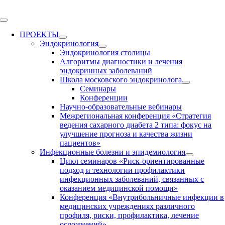
Skip
to
Toggle
content
Navigation
ПРОЕКТЫ
Эндокринология
Эндокринология столицы
Алгоритмы диагностики и лечения
эндокринных заболеваний
Школа московского эндокринолога
Семинары
Конференции
Научно-образовательные вебинары
Межрегиональная конференция «Стратегия
ведения сахарного диабета 2 типа: фокус на
улучшение прогноза и качества жизни
пациентов»
Инфекционные болезни и эпидемиология
Цикл семинаров «Риск-ориентированные
подход и технологии профилактики
инфекционных заболеваний, связанных с
оказанием медицинской помощи»
Конференция «Внутрибольничные инфекции в
медицинских учреждениях различного
профиля, риски, профилактика, лечение
осложнений»