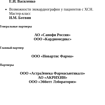
Е.И. Василенко
Возможности эхокардиографии у пациентов с ХСН.
Мастер-класс
И.М. Ботвин
Генеральные партнеры
АО «Санофи Россия»
ООО «Кардиомедикс»
Главный партнер
ООО «Новартис Фарма»
Партнеры
ООО «АстраЗенека Фармасьютикалз»
АО «АКРИХИН»
ООО «Эбботт Лэбораториз»