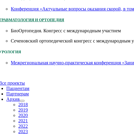
Конференция «Актуальные вопросы оказания скорой, в то
ТРАВМАТОЛОГИЯ И ОРТОПЕДИЯ
БиоОртопедия. Конгресс с международным участием
Сеченовский ортопедический конгресс с международным 
УРОЛОГИЯ
Межрегиональная научно-практическая конференция «Заним
Все проекты
Пациентам
Партнерам
Архив
2018
2019
2020
2021
2022
2023