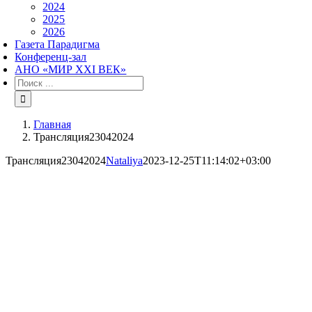
2024
2025
2026
Газета Парадигма
Конференц-зал
АНО «МИР XXI ВЕК»
Результат
поиска:
Главная
Трансляция23042024
Трансляция23042024
Nataliya
2023-12-25T11:14:02+03:00