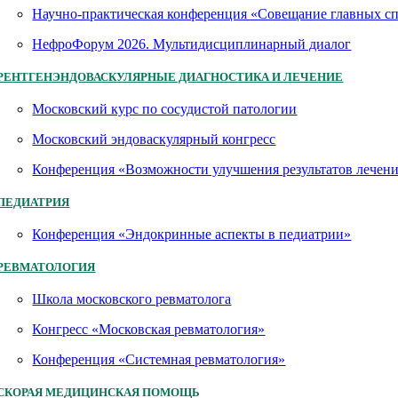
Научно-практическая конференция «Совещание главных 
НефроФорум 2026. Мультидисциплинарный диалог
РЕНТГЕНЭНДОВАСКУЛЯРНЫЕ ДИАГНОСТИКА И ЛЕЧЕНИЕ
Московский курс по сосудистой патологии
Московский эндоваскулярный конгресс
Конференция «Возможности улучшения результатов лечен
ПЕДИАТРИЯ
Конференция «Эндокринные аспекты в педиатрии»
РЕВМАТОЛОГИЯ
Школа московского ревматолога
Конгресс «Московская ревматология»
Конференция «Системная ревматология»
СКОРАЯ МЕДИЦИНСКАЯ ПОМОЩЬ