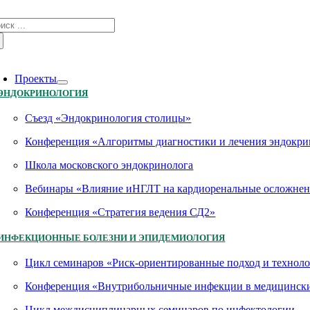
Skip
зультат
to
иска:
content
oggle
avigation
Проекты
ЭНДОКРИНОЛОГИЯ
Съезд «Эндокринология столицы»
Конференция «Алгоритмы диагностики и лечения эндокри
Школа московского эндокринолога
Вебинары «Влияние иНГЛТ на кардиоренальные осложнен
Конференция «Стратегия ведения СД2»
ИНФЕКЦИОННЫЕ БОЛЕЗНИ И ЭПИДЕМИОЛОГИЯ
Цикл семинаров «Риск-ориентированные подход и технол
Конференция «Внутрибольничные инфекции в медицинских
Цикл междисциплинарных семинаров по инфектологии