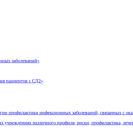
нных заболеваний»
ия пациентов с СД2»
огии профилактики инфекционных заболеваний, связанных с о
 учреждениях различного профиля, риски, профилактика, леч