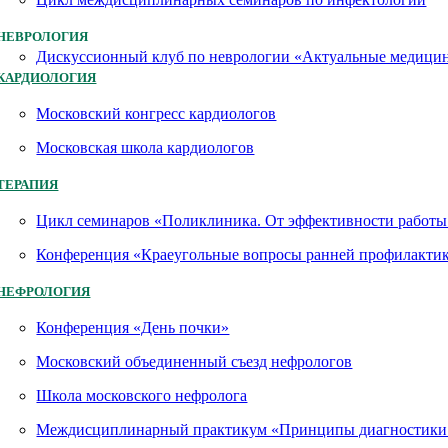
НЕВРОЛОГИЯ
Дискуссионный клуб по неврологии «Актуальные медици
КАРДИОЛОГИЯ
Московский конгресс кардиологов
Московская школа кардиологов
ТЕРАПИЯ
Цикл семинаров «Поликлиника. От эффективности работы 
Конференция «Краеугольные вопросы ранней профилактик
НЕФРОЛОГИЯ
Конференция «День почки»
Московский объединенный съезд нефрологов
Школа московского нефролога
Междисциплинарный практикум «Принципы диагностики