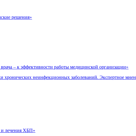
нские решения»
врача – к эффективности работы медицинской организации»
и хронических неинфекционных заболеваний. Экспертное мне
 и лечения ХБП»