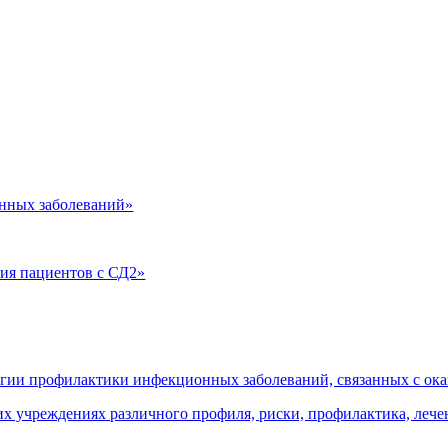
нных заболеваний»
ия пациентов с СД2»
огии профилактики инфекционных заболеваний, связанных с о
 учреждениях различного профиля, риски, профилактика, леч