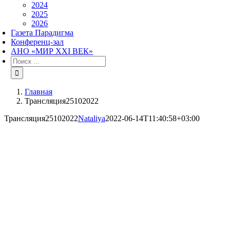
2024
2025
2026
Газета Парадигма
Конференц-зал
АНО «МИР XXI ВЕК»
Результат
поиска:
Главная
Трансляция25102022
Трансляция25102022
Nataliya
2022-06-14T11:40:58+03:00