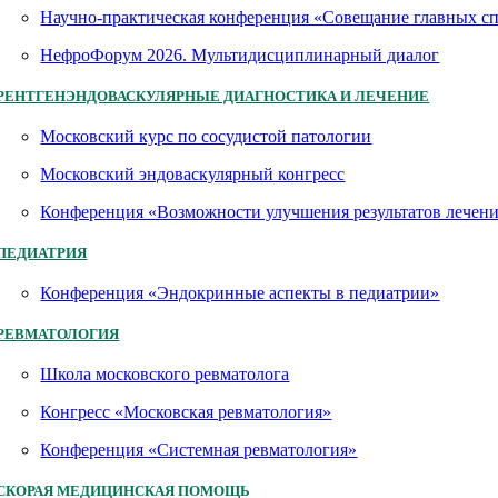
Научно-практическая конференция «Совещание главных 
НефроФорум 2026. Мультидисциплинарный диалог
РЕНТГЕНЭНДОВАСКУЛЯРНЫЕ ДИАГНОСТИКА И ЛЕЧЕНИЕ
Московский курс по сосудистой патологии
Московский эндоваскулярный конгресс
Конференция «Возможности улучшения результатов лечен
ПЕДИАТРИЯ
Конференция «Эндокринные аспекты в педиатрии»
РЕВМАТОЛОГИЯ
Школа московского ревматолога
Конгресс «Московская ревматология»
Конференция «Системная ревматология»
СКОРАЯ МЕДИЦИНСКАЯ ПОМОЩЬ