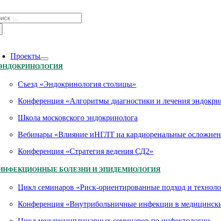
Skip
зультат
to
иска:
content
oggle
avigation
Проекты
ЭНДОКРИНОЛОГИЯ
Съезд «Эндокринология столицы»
Конференция «Алгоритмы диагностики и лечения эндокри
Школа московского эндокринолога
Вебинары «Влияние иНГЛТ на кардиоренальные осложнен
Конференция «Стратегия ведения СД2»
ИНФЕКЦИОННЫЕ БОЛЕЗНИ И ЭПИДЕМИОЛОГИЯ
Цикл семинаров «Риск-ориентированные подход и технол
Конференция «Внутрибольничные инфекции в медицинских
Цикл междисциплинарных семинаров по инфектологии