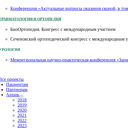
Конференция «Актуальные вопросы оказания скорой, в то
ТРАВМАТОЛОГИЯ И ОРТОПЕДИЯ
БиоОртопедия. Конгресс с международным участием
Сеченовский ортопедический конгресс с международным 
УРОЛОГИЯ
Межрегиональная научно-практическая конференция «Заним
Все проекты
Пациентам
Партнерам
Архив
2018
2019
2020
2021
2022
2023