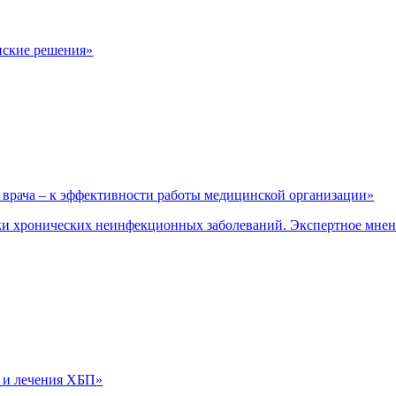
нские решения»
врача – к эффективности работы медицинской организации»
и хронических неинфекционных заболеваний. Экспертное мне
 и лечения ХБП»