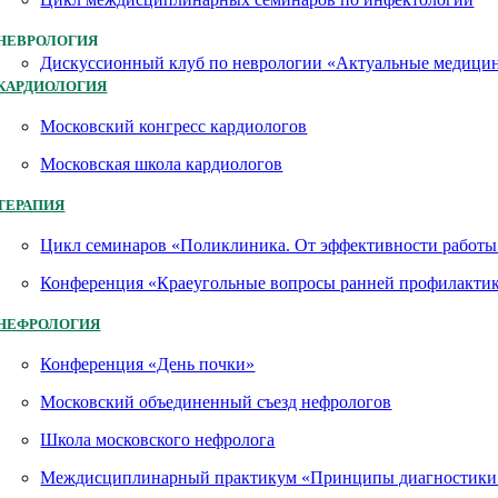
НЕВРОЛОГИЯ
Дискуссионный клуб по неврологии «Актуальные медици
КАРДИОЛОГИЯ
Московский конгресс кардиологов
Московская школа кардиологов
ТЕРАПИЯ
Цикл семинаров «Поликлиника. От эффективности работы 
Конференция «Краеугольные вопросы ранней профилактик
НЕФРОЛОГИЯ
Конференция «День почки»
Московский объединенный съезд нефрологов
Школа московского нефролога
Междисциплинарный практикум «Принципы диагностики