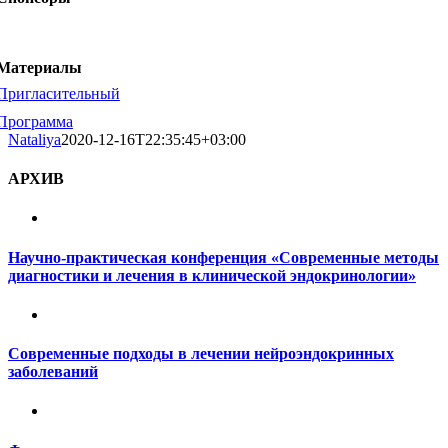
Материалы
Пригласительный
Программа
Nataliya
2020-12-16T22:35:45+03:00
АРХИВ
Научно-практическая конференция «Современные методы
диагностики и лечения в клинической эндокринологии»
Современные подходы в лечении нейроэндокринных
заболеваний