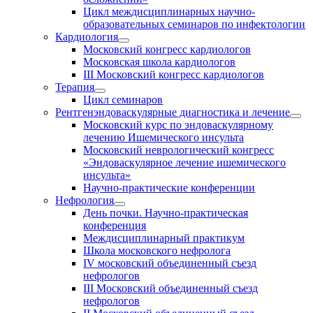
Цикл междисциплинарных научно-
образовательных семинаров по инфектологии
Кардиология
Московский конгресс кардиологов
Московская школа кардиологов
III Московский конгресс кардиологов
Терапия
Цикл семинаров
Рентгенэндоваскулярные диагностика и лечение
Московский курс по эндоваскулярному
лечению Ишемического инсульта
Московский неврологический конгресс
«Эндоваскулярное лечение ишемического
инсульта»
Научно-практические конференции
Нефрология
День почки. Научно-практическая
конференция
Междисциплинарный практикум
Школа московского нефролога
IV московский объединенный съезд
нефрологов
III Московский объединенный съезд
нефрологов