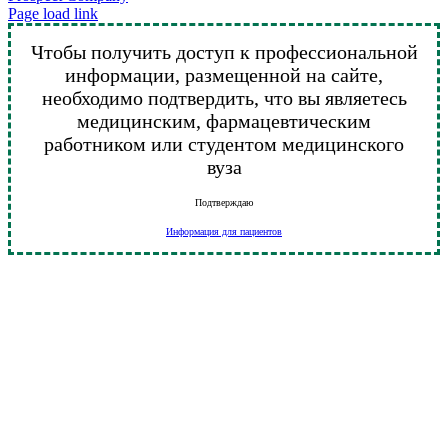
Vk
Telegram
YouTube
Email
Page load link
Чтобы получить доступ к профессиональной
информации, размещенной на сайте,
необходимо подтвердить, что вы являетесь
медицинским, фармацевтическим
работником или студентом медицинского
вуза
Подтверждаю
Информация для пациентов
Go
to
Top