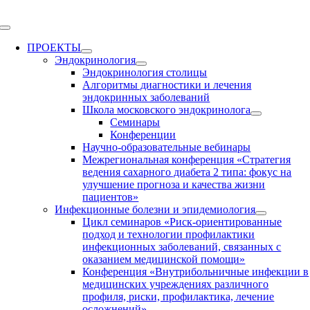
Skip
to
Toggle
content
Navigation
ПРОЕКТЫ
Эндокринология
Эндокринология столицы
Алгоритмы диагностики и лечения
эндокринных заболеваний
Школа московского эндокринолога
Семинары
Конференции
Научно-образовательные вебинары
Межрегиональная конференция «Стратегия
ведения сахарного диабета 2 типа: фокус на
улучшение прогноза и качества жизни
пациентов»
Инфекционные болезни и эпидемиология
Цикл семинаров «Риск-ориентированные
подход и технологии профилактики
инфекционных заболеваний, связанных с
оказанием медицинской помощи»
Конференция «Внутрибольничные инфекции в
медицинских учреждениях различного
профиля, риски, профилактика, лечение
осложнений»