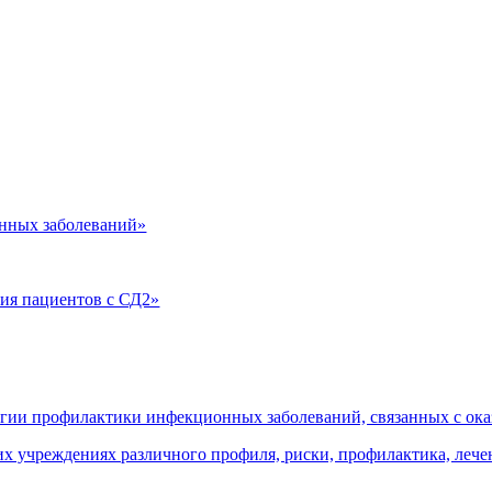
нных заболеваний»
ия пациентов с СД2»
огии профилактики инфекционных заболеваний, связанных с о
 учреждениях различного профиля, риски, профилактика, леч