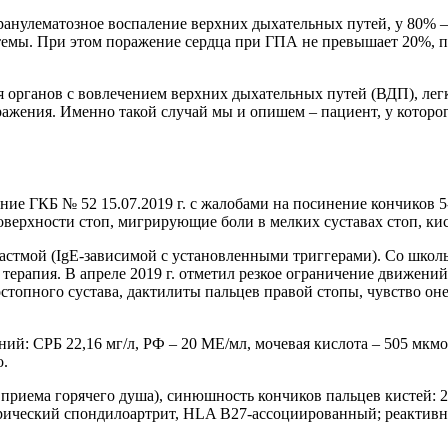
анулематозное воспаление верхних дыхательных путей, у 80% – 
стемы. При этом поражение сердца при ГПА не превышает 20%, 
я органов с вовлечением верхних дыхательных путей (ВДП), лег
ражения. Именно такой случай мы и опишем – пациент, у кото
ние ГКБ № 52 15.07.2019 г. с жалобами на посинение кончиков 5‑
верхности стоп, мигрирующие боли в мелких суставах стоп, кис
й астмой (IgE‑зависимой с установленными триггерами). Со школ
 терапия. В апреле 2019 г. отметил резкое ограничение движений
ностопного сустава, дактилиты пальцев правой стопы, чувство 
ний: СРБ 22,16 мг/л, РФ – 20 МЕ/мл, мочевая кислота – 505 мк
о.
риема горячего душа), синюшность кончиков пальцев кистей: 2‑го
рический спондилоартрит, HLA B27‑ассоциированный; реактивн