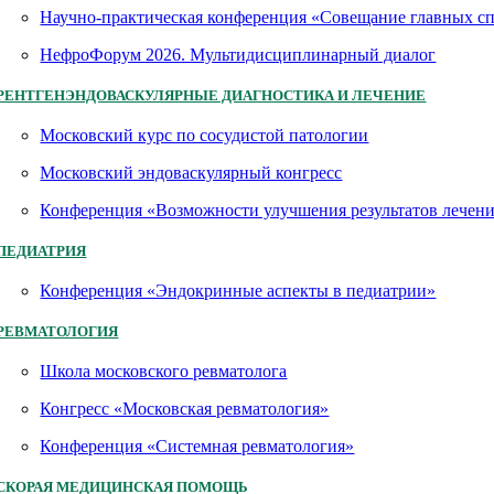
Научно-практическая конференция «Совещание главных 
НефроФорум 2026. Мультидисциплинарный диалог
РЕНТГЕНЭНДОВАСКУЛЯРНЫЕ ДИАГНОСТИКА И ЛЕЧЕНИЕ
Московский курс по сосудистой патологии
Московский эндоваскулярный конгресс
Конференция «Возможности улучшения результатов лечен
ПЕДИАТРИЯ
Конференция «Эндокринные аспекты в педиатрии»
РЕВМАТОЛОГИЯ
Школа московского ревматолога
Конгресс «Московская ревматология»
Конференция «Системная ревматология»
СКОРАЯ МЕДИЦИНСКАЯ ПОМОЩЬ