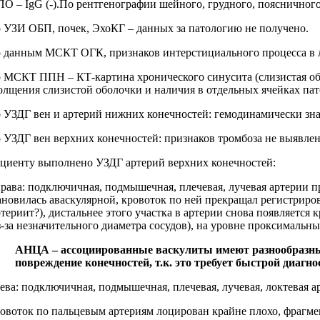
О – IgG (‑).По рентгенографии шейного, грудного, поясничного
 УЗИ ОБП, почек, ЭхоКГ – данных за патологию не получено.
 данным МСКТ ОГК, признаков интерстициального процесса в л
 МСКТ ППН – КТ‑картина хронического синусита (слизистая обо
олщения слизистой оболочки и наличия в отдельных ячейках пат
 УЗДГ вен и артерий нижних конечностей: гемодинамически зна
 УЗДГ вен верхних конечностей: признаков тромбоза не выявлен
циенту выполнено УЗДГ артерий верхних конечностей:
рава: подключичная, подмышечная, плечевая, лучевая артерии п
ановилась аваскулярной, кровоток по ней прекращал регистриров
ртериит?), дистальнее этого участка в артерии снова появляетс
з‑за незначительного диаметра сосудов), на уровне проксимальн
АНЦА – ассоциированные васкулиты имеют разнообразные к
повреждение конечностей, т.к. это требует быстрой диагн
ева: подключичная, подмышечная, плечевая, лучевая, локтевая 
овоток по пальцевым артериям лоцирован крайне плохо, фрагмен