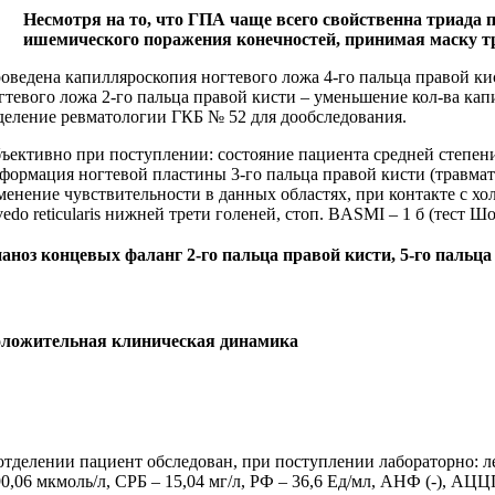
Несмотря на то, что ГПА чаще всего свойственна триада 
ишемического поражения конечностей, принимая маску 
оведена капилляроскопия ногтевого ложа 4‑го пальца правой ки
гтевого ложа 2‑го пальца правой кисти – уменьшение кол‑ва капи
деление ревматологии ГКБ № 52 для дообследования.
ъективно при поступлении: состояние пациента средней степени 
формация ногтевой пластины 3‑го пальца правой кисти (травмати
менение чувствительности в данных областях, при контакте с хо
vedo reticularis нижней трети голеней, стоп. BASMI – 1 б (тест 
аноз концевых фаланг 2‑го пальца правой кисти, 5‑го пальца
ложительная клиническая динамика
отделении пациент обследован, при поступлении лабораторно: ле
90,06 мкмоль/л, СРБ – 15,04 мг/л, РФ – 36,6 Ед/мл, АНФ (‑), АЦЦП 