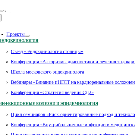
Skip
зультат
to
иска:
content
oggle
avigation
Проекты
ЭНДОКРИНОЛОГИЯ
Съезд «Эндокринология столицы»
Конференция «Алгоритмы диагностики и лечения эндокри
Школа московского эндокринолога
Вебинары «Влияние иНГЛТ на кардиоренальные осложнен
Конференция «Стратегия ведения СД2»
ИНФЕКЦИОННЫЕ БОЛЕЗНИ И ЭПИДЕМИОЛОГИЯ
Цикл семинаров «Риск-ориентированные подход и технол
Конференция «Внутрибольничные инфекции в медицинских
Цикл междисциплинарных семинаров по инфектологии