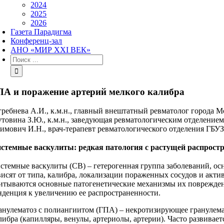
2024
2025
2026
Газета Парадигма
Конференц-зал
АНО «МИР XXI ВЕК»
Результат
поиска:
ПА и поражение артерий мелкого калибра
гребнева А.И., к.м.н., главный внештатный ревматолог города 
товина З.Ю., к.м.н., заведующая ревматологическим отделени
имович И.Н., врач‑терапевт ревматологического отделения ГБУ
стемные васкулиты: редкая патология с растущей распрост
стемные васкулиты (СВ) – гетерогенная группа заболеваний, о
висят от типа, калибра, локализации пораженных сосудов и акт
итываются основные патогенетические механизмы их повреждения.
нденция к увеличению ее распространенности.
анулематоз с полиангиитом (ГПА) – некротизирующее гранулема
либра (капилляры, венулы, артериолы, артерии). Часто развива