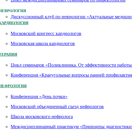
НЕВРОЛОГИЯ
Дискуссионный клуб по неврологии «Актуальные медици
КАРДИОЛОГИЯ
Московский конгресс кардиологов
Московская школа кардиологов
ТЕРАПИЯ
Цикл семинаров «Поликлиника. От эффективности работы 
Конференция «Краеугольные вопросы ранней профилактик
НЕФРОЛОГИЯ
Конференция «День почки»
Московский объединенный съезд нефрологов
Школа московского нефролога
Междисциплинарный практикум «Принципы диагностики