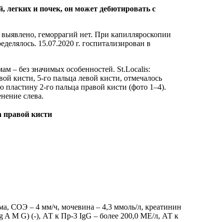
, легких и почек, он может дебютировать с
е выявлено, геморрагий нет. При капилляроскопии
делялось. 15.07.2020 г. госпитализирован в
м – без значимых особенностей. St.Localis:
ой кисти, 5‑го пальца левой кисти, отмечалось
 пластину 2‑го пальца правой кисти (фото 1–4).
енение слева.
а правой кисти
а, СОЭ – 4 мм/ч, мочевина – 4,3 ммоль/л, креатинин
Ig A M G) (‑), АТ к Пр‑3 IgG – более 200,0 МЕ/л, АТ к