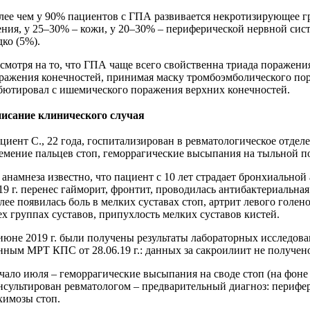
лее чем у 90% пациентов с ГПА развивается некротизирующее гр
ения, у 25–30% – кожи, у 20–30% – периферической нервной си
дко (5%).
смотря на то, что ГПА чаще всего свойственна триада поражени
ражения конечностей, принимая маску тромбоэмболического по
бютировал с ишемического поражения верхних конечностей.
исание клинического случая
циент С., 22 года, госпитализирован в ревматологическое отделе
емение пальцев стоп, геморрагические высыпания на тыльной по
 анамнеза известно, что пациент с 10 лет страдает бронхиально
19 г. перенес гайморит, фронтит, проводилась антибактериальная
лее появилась боль в мелких суставах стоп, артрит левого голе
ех группах суставов, припухлость мелких суставов кистей.
июне 2019 г. были получены результаты лабораторных исследова
нным МРТ КПС от 28.06.19 г.: данных за сакроилиит не получен
чало июля – геморрагические высыпания на своде стоп (на фоне п
нсультирован ревматологом – предварительный диагноз: перифе
химозы стоп.