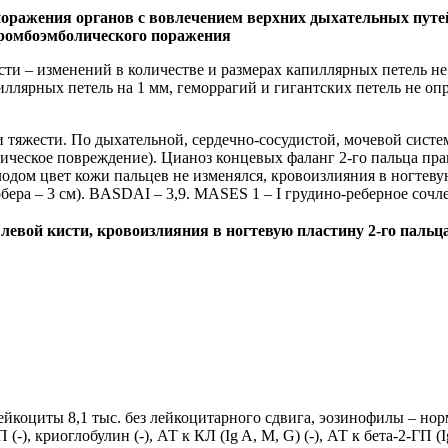
поражения органов с вовлечением верхних дыхательных путей
тромбоэмболического поражения
сти – изменений в количестве и размерах капиллярных петель н
ллярных петель на 1 мм, геморрагий и гигантских петель не опре
тяжести. По дыхательной, сердечно‑сосудистой, мочевой система
ческое повреждение). Цианоз концевых фаланг 2‑го пальца прав
лодом цвет кожи пальцев не изменялся, кровоизлияния в ногтевую
Шобера – 3 см). BASDAI – 3,9. MASES 1 – I грудино‑реберное сочл
 левой кисти, кровоизлияния в ногтевую пластину 2‑го пальц
йкоциты 8,1 тыс. без лейкоцитарного сдвига, эозинофилы – норм
(‑), криоглобулин (‑), АТ к КЛ (Ig A, M, G) (‑), АТ к бета‑2‑ГП (