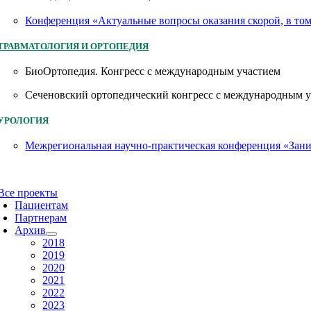
Конференция «Актуальные вопросы оказания скорой, в то
ТРАВМАТОЛОГИЯ И ОРТОПЕДИЯ
БиоОртопедия. Конгресс с международным участием
Сеченовский ортопедический конгресс с международным 
УРОЛОГИЯ
Межрегиональная научно-практическая конференция «Заним
Все проекты
Пациентам
Партнерам
Архив
2018
2019
2020
2021
2022
2023