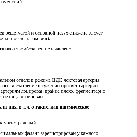
‑изменений.
к решетчатой и основной пазух снижена за счет
очки носовых раковин).
знаков тромбоза вен не выявлено.
тальном отделе в режиме ЦДК локтевая артерия
алось впечатление о сужении просвета артерии
ым артериям лоцирован крайне плохо, фрагментарно
к не визуализирован.
з них, в т.ч. о таких, как ишемическое
ок магистральный.
оксимальных фаланг зарегистрирован у каждого