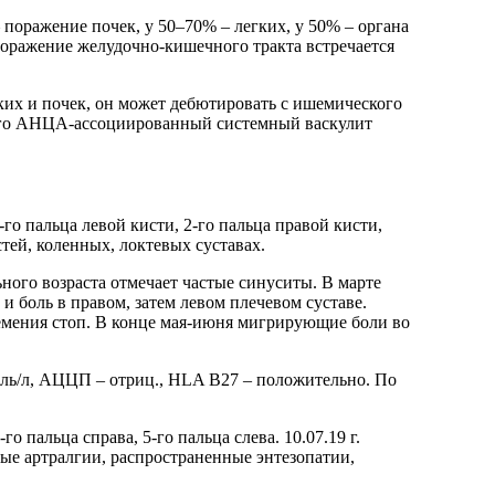
поражение почек, у 50–70% – легких, у 50% – органа
поражение желудочно-кишечного тракта встречается
ких и почек, он может дебютировать с ишемического
рого АНЦА‑ассоциированный системный васкулит
го пальца левой кисти, 2‑го пальца правой кисти,
тей, коленных, локтевых суставах.
ьного возраста отмечает частые синуситы. В марте
 и боль в правом, затем левом плечевом суставе.
онемения стоп. В конце мая‑июня мигрирующие боли во
моль/л, АЦЦП – отриц., HLA B27 – положительно. По
 пальца справа, 5‑го пальца слева. 10.07.19 г.
ые артралгии, распространенные энтезопатии,