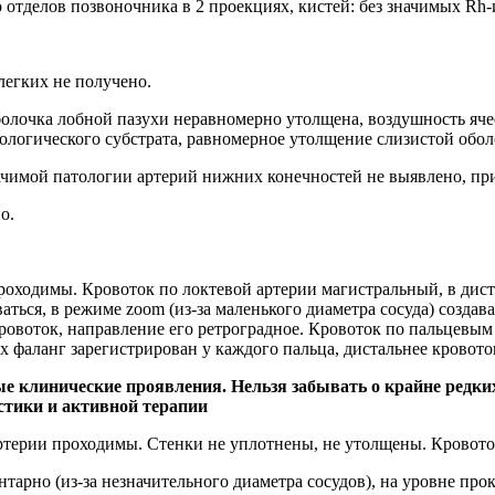
 отделов позвоночника в 2 проекциях, кистей: без значимых Rh
егких не получено.
лочка лобной пазухи неравномерно утолщена, воздушность ячее
ологического субстрата, равномерное утолщение слизистой обол
чимой патологии артерий нижних конечностей не выявлено, при
о.
роходимы. Кровоток по локтевой артерии магистральный, в дис
аться, в режиме zoom (из‑за маленького диаметра сосуда) создав
я кровоток, направление его ретроградное. Кровоток по пальцев
ых фаланг зарегистрирован у каждого пальца, дистальнее кровото
линические проявления. Нельзя забывать о крайне редких и
остики и активной терапии
артерии проходимы. Стенки не уплотнены, не утолщены. Кровот
тарно (из‑за незначительного диаметра сосудов), на уровне пр