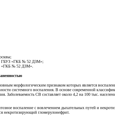
Москвы;
ем ГБУЗ «ГКБ № 52 ДЗМ»;
З «ГКБ № 52 ДЗМ».
раненностью
сновным морфологическим признаком которых является воспалени
ивности системного воспаления. В основе современной классиф
 Заболеваемость СВ составляет около 4,2 на 100 тыс. населения
тозное воспаление с вовлечением дыхательных путей и некроти
ется некротизирующий гломерулонефрит.