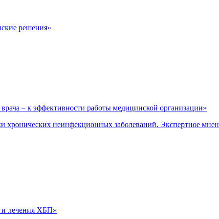
нские решения»
врача – к эффективности работы медицинской организации»
и хронических неинфекционных заболеваний. Экспертное мне
 и лечения ХБП»