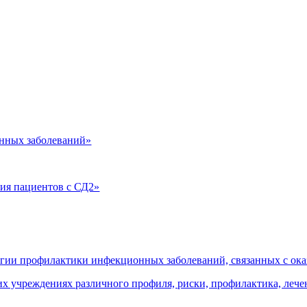
нных заболеваний»
ия пациентов с СД2»
огии профилактики инфекционных заболеваний, связанных с о
 учреждениях различного профиля, риски, профилактика, леч