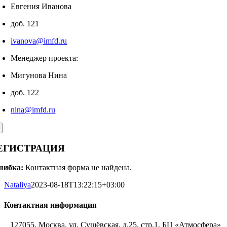
Евгения Иванова
доб. 121
ivanova@imfd.ru
Менеджер проекта:
Мигунова Нина
доб. 122
nina@imfd.ru
ЕГИСТРАЦИЯ
шибка:
Контактная форма не найдена.
Nataliya
2023-08-18T13:22:15+03:00
Контактная информация
127055, Москва, ул. Сущёвская, д.25, стр.1, БЦ «Атмосфера»