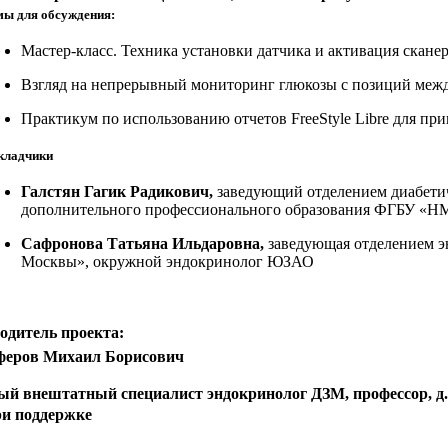
мы для обсуждения:
Мастер-класс. Техника установки датчика и активация скане
Взгляд на непрерывный мониторинг глюкозы с позиций меж
Практикум по использованию отчетов FreeStyle Libre для п
кладчики
Галстян Гагик Радикович,
заведующий отделением диабетич
дополнительного профессионального образования ФГБУ «НМ
Сафронова Татьяна Ильдаровна,
заведующая отделением э
Москвы», окружной эндокринолог ЮЗАО
одитель проекта:
еров Михаил Борисович
ый внештатный специалист эндокринолог ДЗМ, профессор, д.
и поддержке