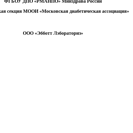
ФГБОУ ДПО «РМАНПО» Минздрава России
ая секция МООИ «Московская диабетическая ассоциация»
ООО «Эбботт Лэбораториз»