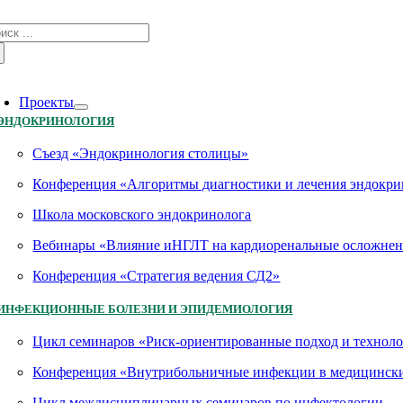
Skip
зультат
to
иска:
content
oggle
avigation
Проекты
ЭНДОКРИНОЛОГИЯ
Съезд «Эндокринология столицы»
Конференция «Алгоритмы диагностики и лечения эндокри
Школа московского эндокринолога
Вебинары «Влияние иНГЛТ на кардиоренальные осложнен
Конференция «Стратегия ведения СД2»
ИНФЕКЦИОННЫЕ БОЛЕЗНИ И ЭПИДЕМИОЛОГИЯ
Цикл семинаров «Риск-ориентированные подход и технол
Конференция «Внутрибольничные инфекции в медицинских
Цикл междисциплинарных семинаров по инфектологии