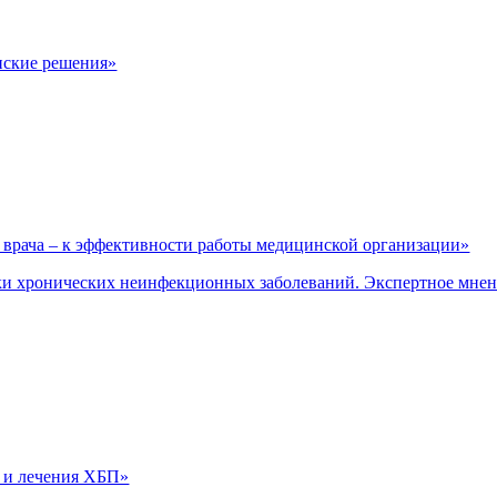
нские решения»
врача – к эффективности работы медицинской организации»
и хронических неинфекционных заболеваний. Экспертное мне
 и лечения ХБП»