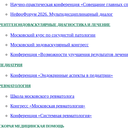
Научно-практическая конференция «Совещание главных 
НефроФорум 2026. Мультидисциплинарный диалог
РЕНТГЕНЭНДОВАСКУЛЯРНЫЕ ДИАГНОСТИКА И ЛЕЧЕНИЕ
Московский курс по сосудистой патологии
Московский эндоваскулярный конгресс
Конференция «Возможности улучшения результатов лечен
ПЕДИАТРИЯ
Конференция «Эндокринные аспекты в педиатрии»
РЕВМАТОЛОГИЯ
Школа московского ревматолога
Конгресс «Московская ревматология»
Конференция «Системная ревматология»
СКОРАЯ МЕДИЦИНСКАЯ ПОМОЩЬ