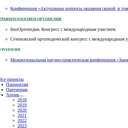
Конференция «Актуальные вопросы оказания скорой, в то
ТРАВМАТОЛОГИЯ И ОРТОПЕДИЯ
БиоОртопедия. Конгресс с международным участием
Сеченовский ортопедический конгресс с международным 
УРОЛОГИЯ
Межрегиональная научно-практическая конференция «Заним
Все проекты
Пациентам
Партнерам
Архив
2018
2019
2020
2021
2022
2023