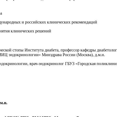
ра
дународных и российских клинических рекомендаций
ринятия клинических решений
еской стопы Института диабета, профессор кафедры диабетоло
ИЦ эндокринологии» Минздрава России (Москва), д.м.н.
ндокринологии, врач-эндокринолог ГБУЗ «Городская поликлини
м.н.