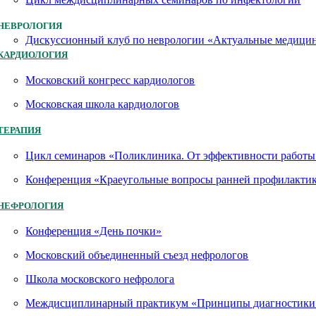
НЕВРОЛОГИЯ
Дискуссионный клуб по неврологии «Актуальные медици
КАРДИОЛОГИЯ
Московский конгресс кардиологов
Московская школа кардиологов
ТЕРАПИЯ
Цикл семинаров «Поликлиника. От эффективности работы 
Конференция «Краеугольные вопросы ранней профилактик
НЕФРОЛОГИЯ
Конференция «День почки»
Московский объединенный съезд нефрологов
Школа московского нефролога
Междисциплинарный практикум «Принципы диагностики