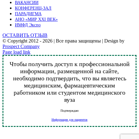
ВАКАНСИИ
КОНФЕРЕНЦ-ЗАЛ
ПАРАДИГМА
АНО «МИР XXI ВЕК»
ИМФД Экспо
ОСТАВИТЬ ОТЗЫВ
© Copyright 2012 -
2026 | Все права защищены | Design by
Prospect Company
Vk
Telegram
YouTube
Email
Page load link
Чтобы получить доступ к профессиональной
информации, размещенной на сайте,
необходимо подтвердить, что вы являетесь
медицинским, фармацевтическим
работником или студентом медицинского
вуза
Подтверждаю
Информация для пациентов
Go
to