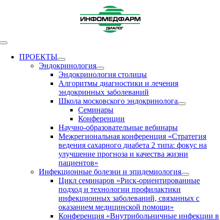
Skip
to
content
Toggle
Navigation
ПРОЕКТЫ
Эндокринология
Эндокринология столицы
Алгоритмы диагностики и лечения
эндокринных заболеваний
Школа московского эндокринолога
Семинары
Конференции
Научно-образовательные вебинары
Межрегиональная конференция «Стратегия
ведения сахарного диабета 2 типа: фокус на
улучшение прогноза и качества жизни
пациентов»
Инфекционные болезни и эпидемиология
Цикл семинаров «Риск-ориентированные
подход и технологии профилактики
инфекционных заболеваний, связанных с
оказанием медицинской помощи»
Конференция «Внутрибольничные инфекции в