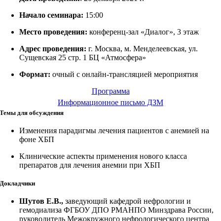
Начало семинара:
15:00
Место проведения:
конференц-зал «Диалог», 3 этаж
Адрес проведения:
г. Москва, м. Менделеевская, ул.
Сущевская 25 стр. 1 БЦ «Атмосфера»
Формат:
очный с онлайн-трансляцией мероприятия
Программа
Информационное письмо ДЗМ
Темы для обсуждения
Изменения парадигмы лечения пациентов с анемией на
фоне ХБП
Клинические аспекты применения нового класса
препаратов для лечения анемии при ХБП
Докладчики
Шутов Е.В.,
заведующий кафедрой нефрологии и
гемодиализа ФГБОУ ДПО РМАНПО Минздрава России,
руководитель Межокружного нефрологического центра