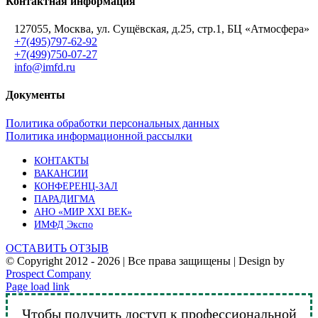
Контактная информация
127055, Москва, ул. Сущёвская, д.25, стр.1, БЦ «Атмосфера»
+7(495)797-62-92
+7(499)750-07-27
info@imfd.ru
Документы
Политика обработки персональных данных
Политика информационной рассылки
КОНТАКТЫ
ВАКАНСИИ
КОНФЕРЕНЦ-ЗАЛ
ПАРАДИГМА
АНО «МИР XXI ВЕК»
ИМФД Экспо
ОСТАВИТЬ ОТЗЫВ
© Copyright 2012 -
2026 | Все права защищены | Design by
Prospect Company
Vk
Telegram
YouTube
Email
Page load link
Чтобы получить доступ к профессиональной