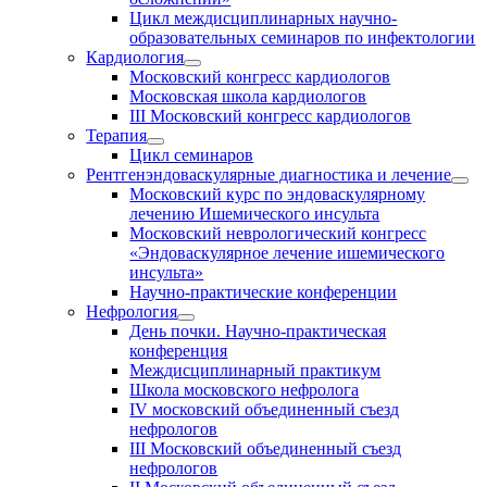
Цикл междисциплинарных научно-
образовательных семинаров по инфектологии
Кардиология
Московский конгресс кардиологов
Московская школа кардиологов
III Московский конгресс кардиологов
Терапия
Цикл семинаров
Рентгенэндоваскулярные диагностика и лечение
Московский курс по эндоваскулярному
лечению Ишемического инсульта
Московский неврологический конгресс
«Эндоваскулярное лечение ишемического
инсульта»
Научно-практические конференции
Нефрология
День почки. Научно-практическая
конференция
Междисциплинарный практикум
Школа московского нефролога
IV московский объединенный съезд
нефрологов
III Московский объединенный съезд
нефрологов