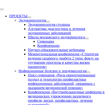
Skip
to
Toggle
content
Navigation
ПРОЕКТЫ
Эндокринология
Эндокринология столицы
Алгоритмы диагностики и лечения
эндокринных заболеваний
Школа московского эндокринолога
Семинары
Конференции
Научно-образовательные вебинары
Межрегиональная конференция «Стратегия
ведения сахарного диабета 2 типа: фокус на
улучшение прогноза и качества жизни
пациентов»
Инфекционные болезни и эпидемиология
Цикл семинаров «Риск-ориентированные
подход и технологии профилактики
инфекционных заболеваний, связанных с
оказанием медицинской помощи»
Конференция «Внутрибольничные инфекции в
медицинских учреждениях различного
профиля, риски, профилактика, лечение
осложнений»