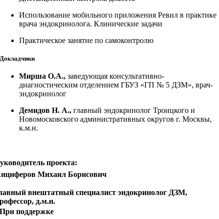
Использование мобильного приложения Ревил в практике
врача эндокринолога. Клинические задачи
Практическое занятие по самоконтролю
Докладчики
Мирша О.А.,
заведующая консультативно-
диагностическим отделением ГБУЗ «ГП № 5 ДЗМ», врач-
эндокринолог
Демидов Н. А.,
главный эндокринолог Троицкого и
Новомосковского административных округов г. Москвы,
к.м.н.
уководитель проекта:
нциферов Михаил Борисович
лавный внештатный специалист эндокринолог ДЗМ,
рофессор, д.м.н.
При поддержке