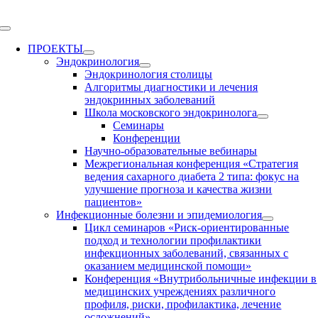
Skip
to
Toggle
content
Navigation
ПРОЕКТЫ
Эндокринология
Эндокринология столицы
Алгоритмы диагностики и лечения
эндокринных заболеваний
Школа московского эндокринолога
Семинары
Конференции
Научно-образовательные вебинары
Межрегиональная конференция «Стратегия
ведения сахарного диабета 2 типа: фокус на
улучшение прогноза и качества жизни
пациентов»
Инфекционные болезни и эпидемиология
Цикл семинаров «Риск-ориентированные
подход и технологии профилактики
инфекционных заболеваний, связанных с
оказанием медицинской помощи»
Конференция «Внутрибольничные инфекции в
медицинских учреждениях различного
профиля, риски, профилактика, лечение
осложнений»