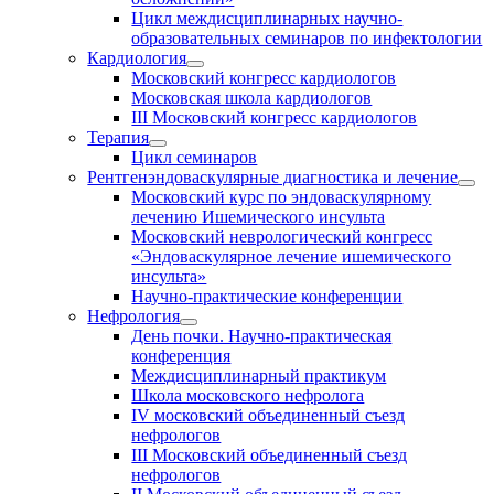
Цикл междисциплинарных научно-
образовательных семинаров по инфектологии
Кардиология
Московский конгресс кардиологов
Московская школа кардиологов
III Московский конгресс кардиологов
Терапия
Цикл семинаров
Рентгенэндоваскулярные диагностика и лечение
Московский курс по эндоваскулярному
лечению Ишемического инсульта
Московский неврологический конгресс
«Эндоваскулярное лечение ишемического
инсульта»
Научно-практические конференции
Нефрология
День почки. Научно-практическая
конференция
Междисциплинарный практикум
Школа московского нефролога
IV московский объединенный съезд
нефрологов
III Московский объединенный съезд
нефрологов