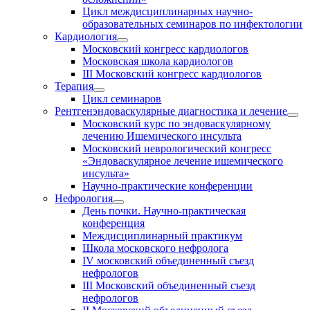
Цикл междисциплинарных научно-
образовательных семинаров по инфектологии
Кардиология
Московский конгресс кардиологов
Московская школа кардиологов
III Московский конгресс кардиологов
Терапия
Цикл семинаров
Рентгенэндоваскулярные диагностика и лечение
Московский курс по эндоваскулярному
лечению Ишемического инсульта
Московский неврологический конгресс
«Эндоваскулярное лечение ишемического
инсульта»
Научно-практические конференции
Нефрология
День почки. Научно-практическая
конференция
Междисциплинарный практикум
Школа московского нефролога
IV московский объединенный съезд
нефрологов
III Московский объединенный съезд
нефрологов