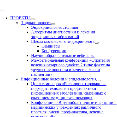
Skip
to
Toggle
content
Navigation
ПРОЕКТЫ
Эндокринология
Эндокринология столицы
Алгоритмы диагностики и лечения
эндокринных заболеваний
Школа московского эндокринолога
Семинары
Конференции
Научно-образовательные вебинары
Межрегиональная конференция «Стратегия
ведения сахарного диабета 2 типа: фокус на
улучшение прогноза и качества жизни
пациентов»
Инфекционные болезни и эпидемиология
Цикл семинаров «Риск-ориентированные
подход и технологии профилактики
инфекционных заболеваний, связанных с
оказанием медицинской помощи»
Конференция «Внутрибольничные инфекции в
медицинских учреждениях различного
профиля, риски, профилактика, лечение
осложнений»