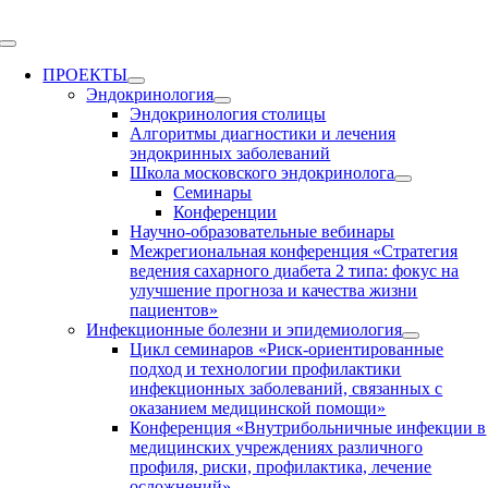
Skip
to
Toggle
content
Navigation
ПРОЕКТЫ
Эндокринология
Эндокринология столицы
Алгоритмы диагностики и лечения
эндокринных заболеваний
Школа московского эндокринолога
Семинары
Конференции
Научно-образовательные вебинары
Межрегиональная конференция «Стратегия
ведения сахарного диабета 2 типа: фокус на
улучшение прогноза и качества жизни
пациентов»
Инфекционные болезни и эпидемиология
Цикл семинаров «Риск-ориентированные
подход и технологии профилактики
инфекционных заболеваний, связанных с
оказанием медицинской помощи»
Конференция «Внутрибольничные инфекции в
медицинских учреждениях различного
профиля, риски, профилактика, лечение
осложнений»