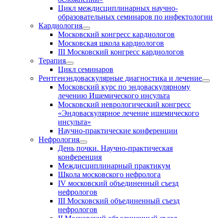
Цикл междисциплинарных научно-
образовательных семинаров по инфектологии
Кардиология
Московский конгресс кардиологов
Московская школа кардиологов
III Московский конгресс кардиологов
Терапия
Цикл семинаров
Рентгенэндоваскулярные диагностика и лечение
Московский курс по эндоваскулярному
лечению Ишемического инсульта
Московский неврологический конгресс
«Эндоваскулярное лечение ишемического
инсульта»
Научно-практические конференции
Нефрология
День почки. Научно-практическая
конференция
Междисциплинарный практикум
Школа московского нефролога
IV московский объединенный съезд
нефрологов
III Московский объединенный съезд
нефрологов