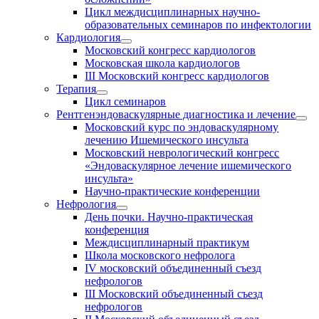
Цикл междисциплинарных научно-
образовательных семинаров по инфектологии
Кардиология
Московский конгресс кардиологов
Московская школа кардиологов
III Московский конгресс кардиологов
Терапия
Цикл семинаров
Рентгенэндоваскулярные диагностика и лечение
Московский курс по эндоваскулярному
лечению Ишемического инсульта
Московский неврологический конгресс
«Эндоваскулярное лечение ишемического
инсульта»
Научно-практические конференции
Нефрология
День почки. Научно-практическая
конференция
Междисциплинарный практикум
Школа московского нефролога
IV московский объединенный съезд
нефрологов
III Московский объединенный съезд
нефрологов