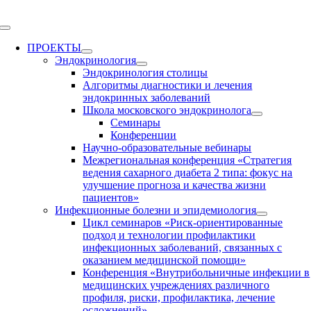
Skip
to
Toggle
content
Navigation
ПРОЕКТЫ
Эндокринология
Эндокринология столицы
Алгоритмы диагностики и лечения
эндокринных заболеваний
Школа московского эндокринолога
Семинары
Конференции
Научно-образовательные вебинары
Межрегиональная конференция «Стратегия
ведения сахарного диабета 2 типа: фокус на
улучшение прогноза и качества жизни
пациентов»
Инфекционные болезни и эпидемиология
Цикл семинаров «Риск-ориентированные
подход и технологии профилактики
инфекционных заболеваний, связанных с
оказанием медицинской помощи»
Конференция «Внутрибольничные инфекции в
медицинских учреждениях различного
профиля, риски, профилактика, лечение
осложнений»