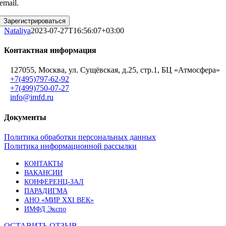
email.
Зарегистрироваться
Nataliya
2023-07-27T16:56:07+03:00
Контактная информация
127055, Москва, ул. Сущёвская, д.25, стр.1, БЦ «Атмосфера»
+7(495)797-62-92
+7(499)750-07-27
info@imfd.ru
Документы
Политика обработки персональных данных
Политика информационной рассылки
КОНТАКТЫ
ВАКАНСИИ
КОНФЕРЕНЦ-ЗАЛ
ПАРАДИГМА
АНО «МИР XXI ВЕК»
ИМФД Экспо
ОСТАВИТЬ ОТЗЫВ