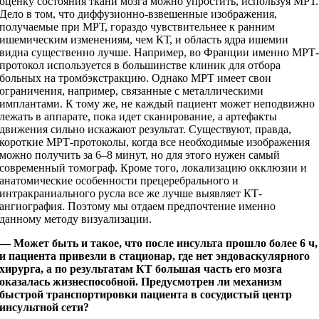
оценку состояния ткани мозга можно упростить, используя МРТ.
Дело в том, что диффузионно-­взвешенные изображения,
получаемые при МРТ, гораздо чувствительнее к ранним
ишемическим изменениям, чем КТ, и область ядра ишемии
видна существенно лучше. Например, во Франции именно МРТ
протокол используется в большинстве клиник для отбора
больных на тромбэкстракцию. Однако МРТ имеет свои
ограничения, например, связанные с металлическими
имплантами. К тому же, не каждый пациент может неподвижно
лежать в аппарате, пока идет сканирование, а артефакты
движения сильно искажают результат. Существуют, правда,
короткие МРТ-протоколы, когда все необходимые изображения
можно получить за 6–8 минут, но для этого нужен самый
современный томограф. Кроме того, локализацию окклюзии и
анатомические особенности прецеребрального и
интракраниального русла все же лучше выявляет КТ-
ангиография. Поэтому мы отдаем предпочтение именно
данному методу визуализации.
— Может быть и такое, что после инсульта прошло более 6 ч,
и пациента привезли в стационар, где нет эндоваскулярного
хирурга, а по результатам КТ большая часть его мозга
оказалась жизнеспособной. Предусмотрен ли механизм
быстрой транспортировки пациента в сосудистый центр
инсультной сети?