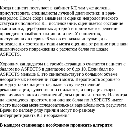
Когда пациент поступает в кабинет КТ, там уже должны
присутствовать специалисты лучевой диагностики и врач-
невролог. После сбора анамнеза и оценки неврологического
статуса выполняется КТ-исследование, оценивается состояние
ткани мозга, церебральных артерий и принимается решение —
проводить тромбэкстракцию или нет. У пациентов,
поступивших в первые 6 часов от начала инсульта, для
определения состояния ткани мозга оценивают ранние признаки
ишемического повреждения с расчетом балла по шкале
ASPECTS.
Хорошим кандидатом на тромбэкстракцию считается пациент с
баллом по ASPECTS в диапазоне от 6 до 10. Если балл по
ASPECTS меньше 6, это свидетельствует о большом объеме
необратимых изменений ткани мозга. Вероятность хорошего
исхода у таких пациентов, даже в случае успешной
реканализации, существенно снижается, и операция скорее
увеличивает риски осложнений, чем приносит пользу. Несмотря
на кажущуюся простоту, при оценке балла по ASPECTS имеет
место высокая межисследовательская вариабельность результата.
Врачи по целому ряду причин могут по-разному
интерпретировать КТ-изображения.
В каждом стационаре необходимо прописать алгоритм