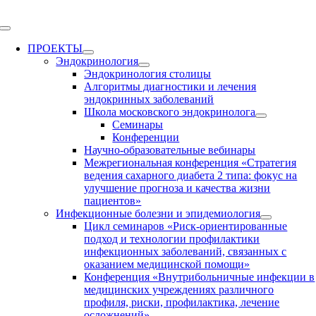
Skip
to
Toggle
content
Navigation
ПРОЕКТЫ
Эндокринология
Эндокринология столицы
Алгоритмы диагностики и лечения
эндокринных заболеваний
Школа московского эндокринолога
Семинары
Конференции
Научно-образовательные вебинары
Межрегиональная конференция «Стратегия
ведения сахарного диабета 2 типа: фокус на
улучшение прогноза и качества жизни
пациентов»
Инфекционные болезни и эпидемиология
Цикл семинаров «Риск-ориентированные
подход и технологии профилактики
инфекционных заболеваний, связанных с
оказанием медицинской помощи»
Конференция «Внутрибольничные инфекции в
медицинских учреждениях различного
профиля, риски, профилактика, лечение
осложнений»