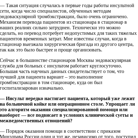
— Такая ситуация случалась в первые годы работы инсультной
сети, когда число специалистов, обученных методам
эндоваскулярной тромбэкстракции, было очень ограничено.
Механизм перевода пациентов из стационара в стационар в
наших реалиях сильно затруднен. Технически это можно
сделать, но перевод потребует недопустимых для таких тяжелых
пациентов временных затрат. Мне известны случаи, когда в
стационар выезжала хирургическая бригада из другого центра,
так как это было быстрее и проще организовать.
Сейчас в большинстве стационаров Москвы эндоваскулярная
служба для больных с инсультом работает круглосуточно.
Большая часть научных данных свидетельствует о том, что
лучший для пациента вариант – это выполнение
тромбэкстракции в том стационаре, куда он был
госпитализарован изначально.
— Инсульт нередко настигает пациента, который уже лежит
на больничной койке или операционном столе. Упрощает ли
это алгоритм оказания специализированной помощи или
наоборот — все подвисает в условиях клинической суеты и
межведомственных отношений?
— Порядок оказания помощи в соответствии с приказом
Минздрава России один и тот же, независимо от того, поступил