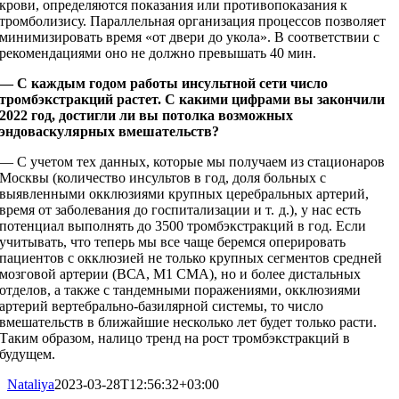
крови, определяются показания или противопоказания к
тромболизису. Параллельная организация процессов позволяет
минимизировать время «от двери до укола». В соответствии с
рекомендациями оно не должно превышать 40 мин.
— С каждым годом работы инсультной сети число
тромбэкстракций растет. С какими цифрами вы закончили
2022 год, достигли ли вы потолка возможных
эндоваскулярных вмешательств?
— С учетом тех данных, которые мы получаем из стационаров
Москвы (количество инсультов в год, доля больных с
выявленными окклюзиями крупных церебральных артерий,
время от заболевания до госпитализации и т. д.), у нас есть
потенциал выполнять до 3500 тромбэкстракций в год. Если
учитывать, что теперь мы все чаще беремся оперировать
пациентов с окклюзией не только крупных сегментов средней
мозговой артерии (ВСА, М1 СМА), но и более дистальных
отделов, а также с тандемными поражениями, окклюзиями
артерий вертебрально-­базилярной системы, то число
вмешательств в ближайшие несколько лет будет только расти.
Таким образом, налицо тренд на рост тромбэкстракций в
будущем.
Nataliya
2023-03-28T12:56:32+03:00