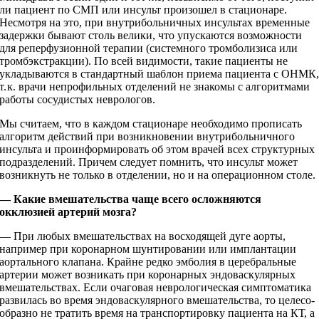
ли пациент по СМП или инсульт произошел в стационаре.
Несмотря на это, при внутрибольничных инсультах временные
задержки бывают столь велики, что упускаются возможности
для реперфузионной терапии (системного тромболизиса или
тромбэкстракции). По всей видимости, такие пациенты не
укладываются в стандартный шаблон приема пациента с ОНМК
т. к. врачи непрофильных отделений не знакомы с алгоритмами
работы сосудистых неврологов.
Мы считаем, что в каждом стационаре необходимо прописать
алгоритм действий при возникновении внутрибольничного
инсульта и проинформировать об этом врачей всех структурных
подразделений. Причем следует помнить, что инсульт может
возникнуть не только в отделении, но и на операционном столе.
— Какие вмешательства чаще всего осложняются
окклюзией артерий мозга?
— При любых вмешательствах на восходящей дуге аорты,
например при коронарном шунтировании или имплантации
аортального клапана. Крайне редко эмболия в церебральные
артерии может возникать при коронарных эндоваскулярных
вмешательствах. Если очаговая неврологическая симптоматика
развилась во время эндоваскулярного вмешательства, то целесо­
образно не тратить время на транспортировку пациента на КТ, а