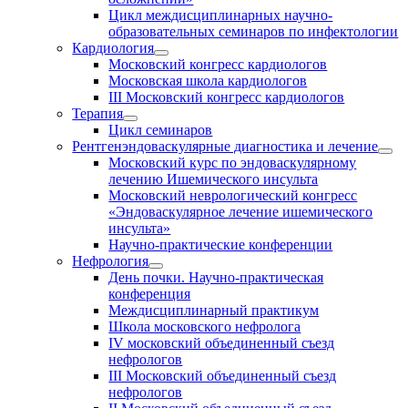
Цикл междисциплинарных научно-
образовательных семинаров по инфектологии
Кардиология
Московский конгресс кардиологов
Московская школа кардиологов
III Московский конгресс кардиологов
Терапия
Цикл семинаров
Рентгенэндоваскулярные диагностика и лечение
Московский курс по эндоваскулярному
лечению Ишемического инсульта
Московский неврологический конгресс
«Эндоваскулярное лечение ишемического
инсульта»
Научно-практические конференции
Нефрология
День почки. Научно-практическая
конференция
Междисциплинарный практикум
Школа московского нефролога
IV московский объединенный съезд
нефрологов
III Московский объединенный съезд
нефрологов