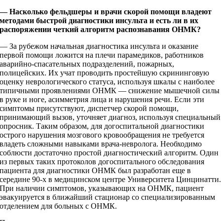
— Насколько фельдшеры и врачи скорой помощи владеют
методами быстрой диагностики инсульта и есть ли в их
распоряжении четкий алгоритм распознавания ОНМК?
— За рубежом начальная диагностика инсульта и оказание
первой помощи ложится на плечи парамедиков, работников
аварийно-­спасательных подразделений, пожарных,
полицейских. Их учат проводить простейшую скрининговую
оценку неврологического статуса, используя шкалы с наиболее
типичными проявлениями ОНМК — снижение мышечной силы
в руке и ноге, асимметрия лица и нарушения речи. Если эти
симптомы присутствуют, диспетчер скорой помощи,
принимающий вызов, уточняет диагноз, используя специальный
опросник. Таким образом, для догоспитальной диагностики
острого нарушения мозгового кровообращения не требуется
владеть сложными навыками врача-­невролога. Необходимо
соблюсти достаточно простой диагностический алгоритм. Один
из первых таких протоколов догоспитального обследования
пациента для диагностики ОНМК был разработан еще в
середине 90‑х в медицинском центре Университета Цинцинатти
При наличии симптомов, указывающих на ОНМК, пациент
эвакуируется в ближайший стационар со специализированным
отделением для больных с ОНМК.