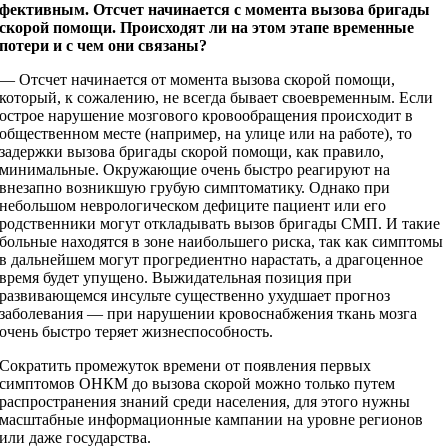
фективным. Отсчет начинается с момента вызова бригады
скорой помощи. Происходят ли на этом этапе временные
потери и с чем они связаны?
— Отсчет начинается от момента вызова скорой помощи,
который, к сожалению, не всегда бывает своевременным. Если
острое нарушение мозгового кровообращения происходит в
общественном месте (например, на улице или на работе), то
задержки вызова бригады скорой помощи, как правило,
минимальные. Окружающие очень быстро реагируют на
внезапно возникшую грубую симптоматику. Однако при
небольшом неврологическом дефиците пациент или его
родственники могут откладывать вызов бригады СМП. И такие
больные находятся в зоне наибольшего риска, так как симптомы
в дальнейшем могут прогредиентно нарастать, а драгоценное
время будет упущено. Выжидательная позиция при
развивающемся инсульте существенно ухудшает прогноз
заболевания — при нарушении кровоснабжения ткань мозга
очень быстро теряет жизнеспособность.
Сократить промежуток времени от появления первых
симптомов ОНКМ до вызова скорой можно только путем
распространения знаний среди населения, для этого нужны
масштабные информационные кампании на уровне регионов
или даже государства.