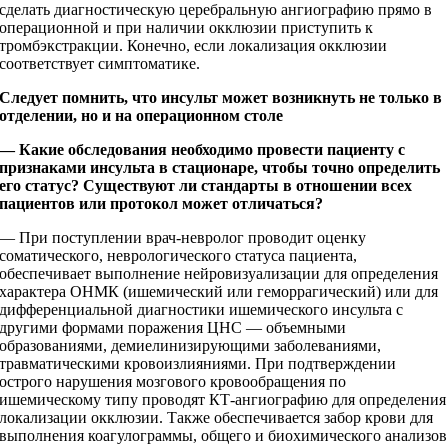
сделать диагностическую церебральную ангиографию прямо в
операционной и при наличии окклюзии приступить к
тромбэкстракции. Конечно, если локализация окклюзии
соответствует симптоматике.
Следует помнить, что инсульт может возникнуть не только в
отделении, но и на операционном столе
— Какие обследования необходимо провести пациенту с
признаками инсульта в стационаре, чтобы точно определить
его статус? Существуют ли стандарты в отношении всех
пациентов или протокол может отличаться?
— При поступлении врач-невролог проводит оценку
соматического, неврологического статуса пациента,
обеспечивает выполнение нейровизуализации для определения
характера ОНМК (ишемический или геморрагический) или для
дифференциальной диагностики ишемического инсульта с
другими формами поражения ЦНС — объемными
образованиями, демиелинизирующими заболеваниями,
травматическими кровоизлияниями. При подтверждении
острого нарушения мозгового кровообращения по
ишемическому типу проводят КТ-ангиографию для определения
локализации окклюзии. Также обеспечивается забор крови для
выполнения коагулограммы, общего и биохимического анализов