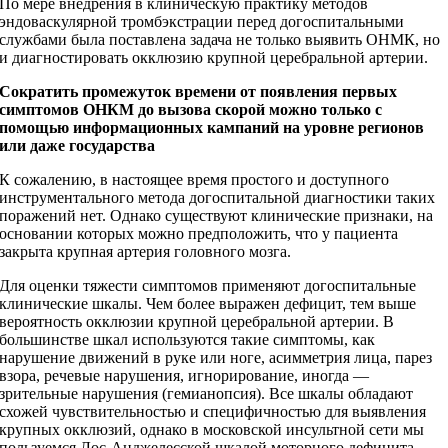
По мере внедрения в клиническую практику методов
эндоваскулярной тромбэкстрации перед догоспитальными
службами была поставлена задача не только выявить ОНМК, но
и диагностировать окклюзию крупной церебральной артерии.
Сократить промежуток времени от появления первых
симптомов ОНКМ до вызова скорой можно только с
помощью информационных кампаний на уровне регионов
или даже государства
К сожалению, в настоящее время простого и доступного
инструментального метода догоспитальной диагностики таких
поражений нет. Однако существуют клинические признаки, на
основании которых можно предположить, что у пациента
закрыта крупная артерия головного мозга.
Для оценки тяжести симптомов применяют догоспитальные
клинические шкалы. Чем более выражен дефицит, тем выше
вероятность окклюзии крупной церебральной артерии. В
большинстве шкал используются такие симптомы, как
нарушение движений в руке или ноге, асимметрия лица, парез
взора, речевые нарушения, игнорирование, иногда —
зрительные нарушения (гемианопсия). Все шкалы обладают
схожей чувствительностью и специфичностью для выявления
крупных окклюзий, однако в московской инсультной сети мы
пользуемся Лос-­Анджелесской шкалой моторного дефицита