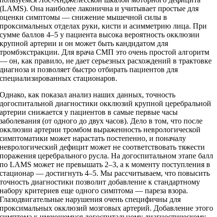
(LAMS). Она наиболее лаконична и учитывает простые для
оценки симптомы — снижение мышечной силы в
проксимальных отделах руки, кисти и асимметрию лица. При
сумме баллов 4–5 у пациента высока вероятность окклюзии
крупной артерии и он может быть кандидатом для
тромбэкстракции. Для врача СМП это очень простой алгоритм
— он, как правило, не дает серьезных расхождений в трактовке
диагноза и позволяет быстро отбирать пациентов для
специализированных стационаров.
Однако, как показал анализ наших данных, точность
догоспитальной диагностики окклюзий крупной церебральной
артерии снижается у пациентов в самые первые часы
заболевания (от одного до двух часов). Дело в том, что после
окклюзии артерии тромбом выраженность неврологической
симптоматики может нарастать постепенно, и поначалу
неврологический дефицит может не соответствовать тяжести
поражения церебрального русла. На догоспитальном этапе балл
по LAMS может не превышать 2–3, а к моменту поступления в
стационар — достигнуть 4–5. Мы рассчитываем, что повысить
точность диагностики позволит добавление к стандартному
набору критериев еще одного симптома — пареза взора.
Глазодвигательные нарушения очень специфичны для
проксимальных окклюзий мозговых артерий. Добавление этого
симптома к имеющемуся догоспитальному диагностическому