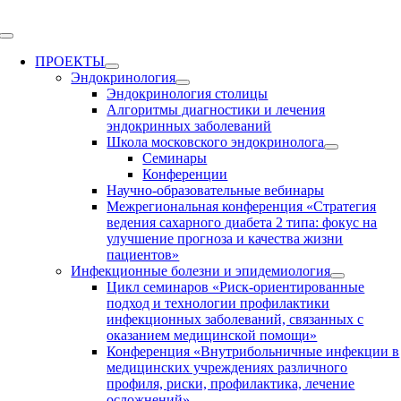
Skip
to
Toggle
content
Navigation
ПРОЕКТЫ
Эндокринология
Эндокринология столицы
Алгоритмы диагностики и лечения
эндокринных заболеваний
Школа московского эндокринолога
Семинары
Конференции
Научно-образовательные вебинары
Межрегиональная конференция «Стратегия
ведения сахарного диабета 2 типа: фокус на
улучшение прогноза и качества жизни
пациентов»
Инфекционные болезни и эпидемиология
Цикл семинаров «Риск-ориентированные
подход и технологии профилактики
инфекционных заболеваний, связанных с
оказанием медицинской помощи»
Конференция «Внутрибольничные инфекции в
медицинских учреждениях различного
профиля, риски, профилактика, лечение
осложнений»