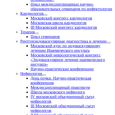
Цикл междисциплинарных научно-
образовательных семинаров по инфектологии
Кардиология
Московский конгресс кардиологов
Московская школа кардиологов
III Московский конгресс кардиологов
Терапия
Цикл семинаров
Рентгенэндоваскулярные диагностика и лечение
Московский курс по эндоваскулярному
лечению Ишемического инсульта
Московский неврологический конгресс
«Эндоваскулярное лечение ишемического
инсульта»
Научно-практические конференции
Нефрология
День почки. Научно-практическая
конференция
Междисциплинарный практикум
Школа московского нефролога
IV московский объединенный съезд
нефрологов
III Московский объединенный съезд
нефрологов