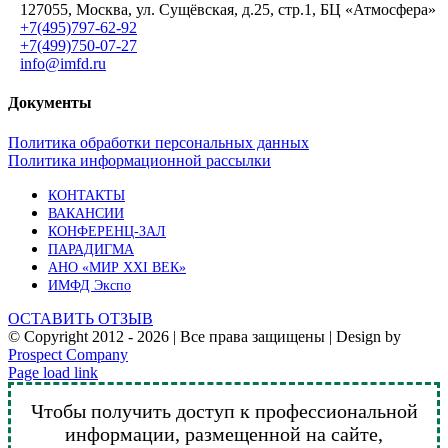
127055, Москва, ул. Сущёвская, д.25, стр.1, БЦ «Атмосфера»
+7(495)797-62-92
+7(499)750-07-27
info@imfd.ru
Документы
Политика обработки персональных данных
Политика информационной рассылки
КОНТАКТЫ
ВАКАНСИИ
КОНФЕРЕНЦ-ЗАЛ
ПАРАДИГМА
АНО «МИР XXI ВЕК»
ИМФД Экспо
ОСТАВИТЬ ОТЗЫВ
© Copyright 2012 -
2026 | Все права защищены | Design by
Prospect Company
Vk
Telegram
YouTube
Email
Page load link
Чтобы получить доступ к профессиональной
информации, размещенной на сайте,