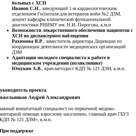
больных с ХСН
Иванов С.Н
., заведующий 1-м кардиологическим
отделением Госпиталя для ветеранов войн №2 ДЗМ,
доцент кафедры клинической функциональной
диагностики РНИМУ им. Н.И. Пирогова, к.м.н
Возможности лекарственного обеспечения пациентов с
ХСН на диспансерном наблюдении
Рахимова В.Р
., заместитель директора Дирекции по
координации деятельности медицинских организаций
ДЗМ
Адаптация молодого специалиста к работе в
медицинском учреждении (поликлинике)
Юмукян А.В
., врач-методист КДП № 121 ДЗМ, к.м.н.
уководитель проекта
яжельников Андрей Александрович
лавный внештатный специалист по первичной медико-
анитарной помощи взрослому населению, главный врач ГБУЗ
КДП № 121 ДЗМ», к.м.н.
При поддержке