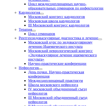
Цикл междисциплинарных научно-
образовательных семинаров по инфектологии
Кардиология
Московский конгресс кардиологов
Московская школа кардиологов
III Московский конгресс кардиологов
Терапия
Цикл семинаров
Рентгенэндоваскулярные диагностика и лечение
Московский курс по эндоваскулярному
лечению Ишемического инсульта
Московский неврологический конгресс
«Эндоваскулярное лечение ишемического
инсульта»
Научно-практические конференции
Нефрология
День почки. Научно-практическая
конференция
Междисциплинарный практикум
Школа московского нефролога
IV московский объединенный съезд
нефрологов
III Московский объединенный съезд
нефрологов