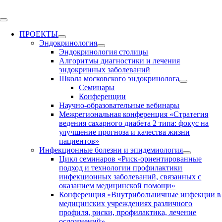
Skip
to
Toggle
content
Navigation
ПРОЕКТЫ
Эндокринология
Эндокринология столицы
Алгоритмы диагностики и лечения
эндокринных заболеваний
Школа московского эндокринолога
Семинары
Конференции
Научно-образовательные вебинары
Межрегиональная конференция «Стратегия
ведения сахарного диабета 2 типа: фокус на
улучшение прогноза и качества жизни
пациентов»
Инфекционные болезни и эпидемиология
Цикл семинаров «Риск-ориентированные
подход и технологии профилактики
инфекционных заболеваний, связанных с
оказанием медицинской помощи»
Конференция «Внутрибольничные инфекции в
медицинских учреждениях различного
профиля, риски, профилактика, лечение
осложнений»