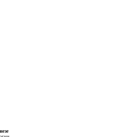
незе
логии