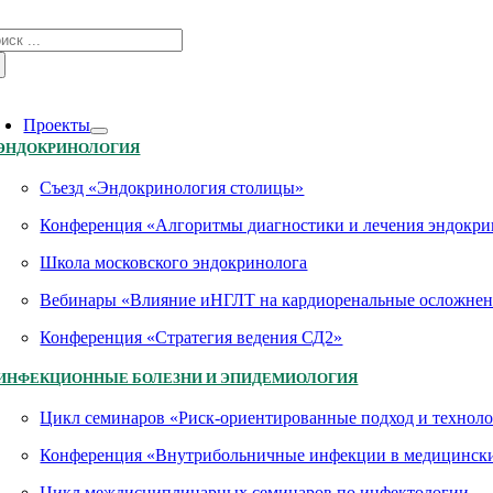
Skip
зультат
to
иска:
content
oggle
avigation
Проекты
ЭНДОКРИНОЛОГИЯ
Съезд «Эндокринология столицы»
Конференция «Алгоритмы диагностики и лечения эндокри
Школа московского эндокринолога
Вебинары «Влияние иНГЛТ на кардиоренальные осложнен
Конференция «Стратегия ведения СД2»
ИНФЕКЦИОННЫЕ БОЛЕЗНИ И ЭПИДЕМИОЛОГИЯ
Цикл семинаров «Риск-ориентированные подход и технол
Конференция «Внутрибольничные инфекции в медицинских
Цикл междисциплинарных семинаров по инфектологии