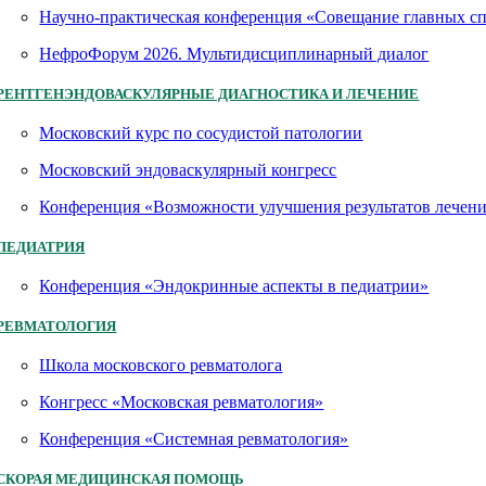
Научно-практическая конференция «Совещание главных 
НефроФорум 2026. Мультидисциплинарный диалог
РЕНТГЕНЭНДОВАСКУЛЯРНЫЕ ДИАГНОСТИКА И ЛЕЧЕНИЕ
Московский курс по сосудистой патологии
Московский эндоваскулярный конгресс
Конференция «Возможности улучшения результатов лечен
ПЕДИАТРИЯ
Конференция «Эндокринные аспекты в педиатрии»
РЕВМАТОЛОГИЯ
Школа московского ревматолога
Конгресс «Московская ревматология»
Конференция «Системная ревматология»
СКОРАЯ МЕДИЦИНСКАЯ ПОМОЩЬ