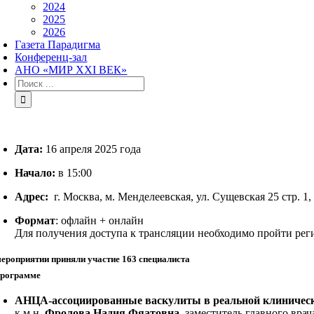
2024
2025
2026
Газета Парадигма
Конференц-зал
АНО «МИР XXI ВЕК»
Результат
поиска:
Дата:
16 апреля 2025 года
Начало:
в 15:00
Адрес:
г. Москва, м. Менделеевская, ул. Сущевская 25 стр. 
Формат
: офлайн + онлайн
Для получения доступа к трансляции необходимо пройти ре
мероприятии приняли участие 163 специалиста
программе
АНЦА-ассоциированные васкулиты в реальной клиническо
к.м.н.
Фролова Надия Фяатовна
, заместитель главного вр