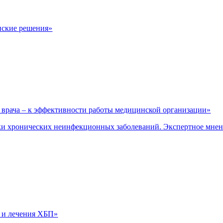
нские решения»
врача – к эффективности работы медицинской организации»
и хронических неинфекционных заболеваний. Экспертное мне
 и лечения ХБП»