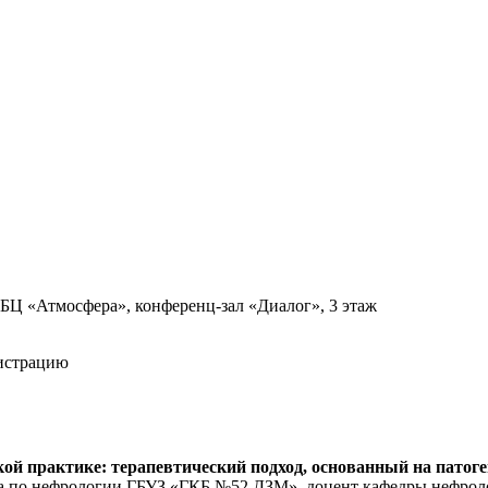
1, БЦ «Атмосфера», конференц-зал «Диалог», 3 этаж
гистрацию
й практике: терапевтический подход, основанный на патоге
ача по нефрологии ГБУЗ «ГКБ №52 ДЗМ», доцент кафедры нефро