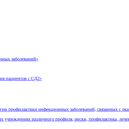
нных заболеваний»
ия пациентов с СД2»
огии профилактики инфекционных заболеваний, связанных с о
 учреждениях различного профиля, риски, профилактика, леч