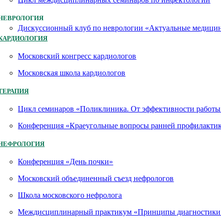
НЕВРОЛОГИЯ
Дискуссионный клуб по неврологии «Актуальные медици
КАРДИОЛОГИЯ
Московский конгресс кардиологов
Московская школа кардиологов
ТЕРАПИЯ
Цикл семинаров «Поликлиника. От эффективности работы 
Конференция «Краеугольные вопросы ранней профилактик
НЕФРОЛОГИЯ
Конференция «День почки»
Московский объединенный съезд нефрологов
Школа московского нефролога
Междисциплинарный практикум «Принципы диагностики