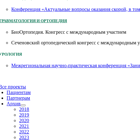
Конференция «Актуальные вопросы оказания скорой, в то
ТРАВМАТОЛОГИЯ И ОРТОПЕДИЯ
БиоОртопедия. Конгресс с международным участием
Сеченовский ортопедический конгресс с международным 
УРОЛОГИЯ
Межрегиональная научно-практическая конференция «Заним
Все проекты
Пациентам
Партнерам
Архив
2018
2019
2020
2021
2022
2023