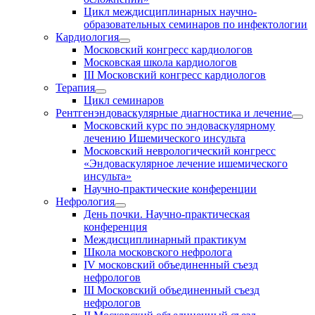
Цикл междисциплинарных научно-
образовательных семинаров по инфектологии
Кардиология
Московский конгресс кардиологов
Московская школа кардиологов
III Московский конгресс кардиологов
Терапия
Цикл семинаров
Рентгенэндоваскулярные диагностика и лечение
Московский курс по эндоваскулярному
лечению Ишемического инсульта
Московский неврологический конгресс
«Эндоваскулярное лечение ишемического
инсульта»
Научно-практические конференции
Нефрология
День почки. Научно-практическая
конференция
Междисциплинарный практикум
Школа московского нефролога
IV московский объединенный съезд
нефрологов
III Московский объединенный съезд
нефрологов