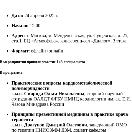
Дата:
24 апреля 2025 г.
Начало:
15:00
Адрес:
г. Москва, м. Менделеевская, ул. Сущевская, д. 25,
стр.1, БЦ «Атмосфера», конференц-зал «Диалог», 3 этаж
Формат
: офлайн+онлайн
В мероприятии приняли участие 143 специалиста
В программе:
Практические вопросы кардиометаболической
полиморбидности
к.м.н.
Свирида Ольга Николаевна
, старший научный
сотрудник ОАЛДТ ФГБУ НМИЦ кардиологии им. ак. Е.И.
Чазова Минздрава России
Принципы превентивной медицины в практике врача-
терапевта
к.м.н.
Драгунов Дмитрий Олегович
, заведующий ОМО
по терапии НИИОЗММ ДЗМ, доцент кафедры