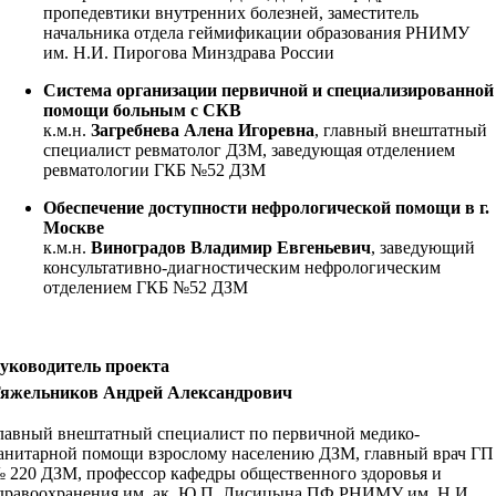
пропедевтики внутренних болезней, заместитель
начальника отдела геймификации образования РНИМУ
им. Н.И. Пирогова Минздрава России
Система организации первичной и специализированной
помощи больным с СКВ
к.м.н.
Загребнева Алена Игоревна
, главный внештатный
специалист ревматолог ДЗМ, заведующая отделением
ревматологии ГКБ №52 ДЗМ
Обеспечение доступности нефрологической помощи в г.
Москве
к.м.н.
Виноградов Владимир Евгеньевич
, заведующий
консультативно-диагностическим нефрологическим
отделением ГКБ №52 ДЗМ
уководитель проекта
яжельников Андрей Александрович
лавный внештатный специалист по первичной медико-
анитарной помощи взрослому населению ДЗМ, главный врач ГП
 220 ДЗМ, профессор кафедры общественного здоровья и
дравоохранения им. ак. Ю.П. Лисицына ПФ РНИМУ им. Н.И.