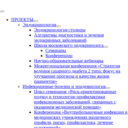
Skip
to
Toggle
content
Navigation
ПРОЕКТЫ
Эндокринология
Эндокринология столицы
Алгоритмы диагностики и лечения
эндокринных заболеваний
Школа московского эндокринолога
Семинары
Конференции
Научно-образовательные вебинары
Межрегиональная конференция «Стратегия
ведения сахарного диабета 2 типа: фокус на
улучшение прогноза и качества жизни
пациентов»
Инфекционные болезни и эпидемиология
Цикл семинаров «Риск-ориентированные
подход и технологии профилактики
инфекционных заболеваний, связанных с
оказанием медицинской помощи»
Конференция «Внутрибольничные инфекции в
медицинских учреждениях различного
профиля, риски, профилактика, лечение
осложнений»