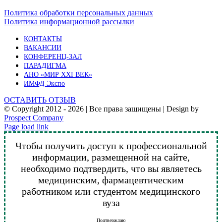
Политика обработки персональных данных
Политика информационной рассылки
КОНТАКТЫ
ВАКАНСИИ
КОНФЕРЕНЦ-ЗАЛ
ПАРАДИГМА
АНО «МИР XXI ВЕК»
ИМФД Экспо
ОСТАВИТЬ ОТЗЫВ
© Copyright 2012 -
2026 | Все права защищены | Design by
Prospect Company
Vk
Telegram
YouTube
Email
Page load link
Чтобы получить доступ к профессиональной
информации, размещенной на сайте,
необходимо подтвердить, что вы являетесь
медицинским, фармацевтическим
работником или студентом медицинского
вуза
Подтверждаю