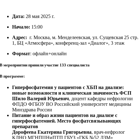
Дата:
28 мая 2025 г.
Начало:
15:00
Адрес:
г. Москва, м. Менделеевская, ул. Сущевская 25 стр.
1, БЦ «Атмосфера», конференц-зал «Диалог», 3 этаж
Формат
: офлайн+онлайн
В мероприятии приняли участие 133 специалиста
В программе:
Гиперфосфатемия у пациентов с ХБП на диализе:
новые возможности и клиническая значимость ФСП
Шило Валерий Юрьевич
, доцент кафедры нефрологии
ФПДО ФГБОУ ВО Российский университет медицины
Минздрава России
Питание и образ жизни пациентов на диализе с
гиперфосфатемией. Место фосфатсвязывающих
препаратов
Дорофеева Екатерина Григорьевна
, врач-нефролог
КДНО МГНПЦНиПТП ГБУЗ «ГКБ №52 ДЗМ»