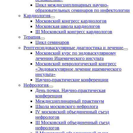
Цикл междисциплинарных научно-
образовательных семинаров по инфектологии
Кардиология
Московский конгресс кардиологов
Московская школа кардиологов
III Московский конгресс кардиологов
Терапия
Цикл семинаров
Рентгенэндоваскулярные диагностика и лечение
Московский курс по эндоваскулярному
лечению Ишемического инсульта
Московский неврологический конгресс
«Эндоваскулярное лечение ишемического
инсульта»
Научно-практические конференции
Нефрология
День почки. Научно-практическая
конференция
Междисциплинарный практикум
Школа московского нефролога
IV московский объединенный съезд
нефрологов
III Московский объединенный съезд
нефрологов