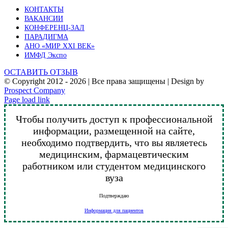
КОНТАКТЫ
ВАКАНСИИ
КОНФЕРЕНЦ-ЗАЛ
ПАРАДИГМА
АНО «МИР XXI ВЕК»
ИМФД Экспо
ОСТАВИТЬ ОТЗЫВ
© Copyright 2012 -
2026 | Все права защищены | Design by
Prospect Company
Vk
Telegram
YouTube
Email
Page load link
Чтобы получить доступ к профессиональной
информации, размещенной на сайте,
необходимо подтвердить, что вы являетесь
медицинским, фармацевтическим
работником или студентом медицинского
вуза
Подтверждаю
Информация для пациентов
Go