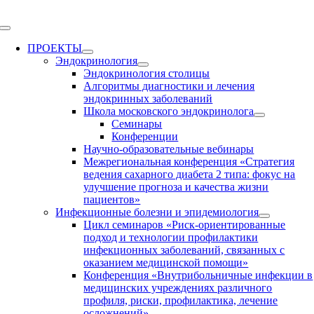
Skip
to
Toggle
content
Navigation
ПРОЕКТЫ
Эндокринология
Эндокринология столицы
Алгоритмы диагностики и лечения
эндокринных заболеваний
Школа московского эндокринолога
Семинары
Конференции
Научно-образовательные вебинары
Межрегиональная конференция «Стратегия
ведения сахарного диабета 2 типа: фокус на
улучшение прогноза и качества жизни
пациентов»
Инфекционные болезни и эпидемиология
Цикл семинаров «Риск-ориентированные
подход и технологии профилактики
инфекционных заболеваний, связанных с
оказанием медицинской помощи»
Конференция «Внутрибольничные инфекции в
медицинских учреждениях различного
профиля, риски, профилактика, лечение
осложнений»