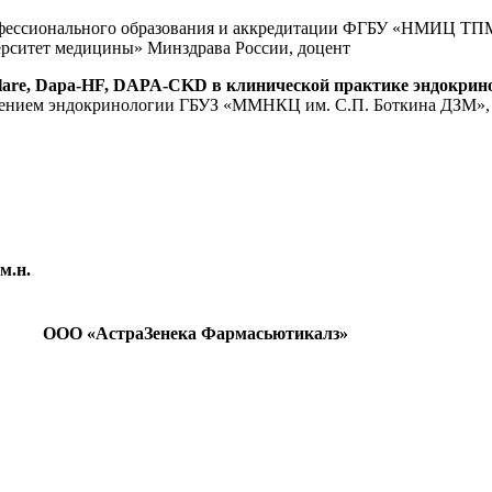
рофессионального образования и аккредитации ФГБУ «НМИЦ ТПМ
ситет медицины» Минздрава России, доцент
clare, Dapa-HF, DAPA-CKD в клинической практике эндокрин
тделением эндокринологии ГБУЗ «ММНКЦ им. С.П. Боткина ДЗМ
м.н.
ООО «АстраЗенека Фармасьютикалз»