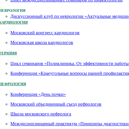
НЕВРОЛОГИЯ
Дискуссионный клуб по неврологии «Актуальные медици
КАРДИОЛОГИЯ
Московский конгресс кардиологов
Московская школа кардиологов
ТЕРАПИЯ
Цикл семинаров «Поликлиника. От эффективности работы 
Конференция «Краеугольные вопросы ранней профилактик
НЕФРОЛОГИЯ
Конференция «День почки»
Московский объединенный съезд нефрологов
Школа московского нефролога
Междисциплинарный практикум «Принципы диагностики