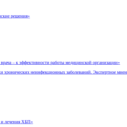
нские решения»
врача – к эффективности работы медицинской организации»
и хронических неинфекционных заболеваний. Экспертное мне
 и лечения ХБП»