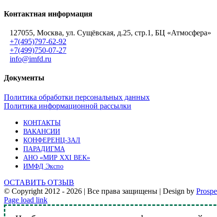
Контактная информация
127055, Москва, ул. Сущёвская, д.25, стр.1, БЦ «Атмосфера»
+7(495)797-62-92
+7(499)750-07-27
info@imfd.ru
Документы
Политика обработки персональных данных
Политика информационной рассылки
КОНТАКТЫ
ВАКАНСИИ
КОНФЕРЕНЦ-ЗАЛ
ПАРАДИГМА
АНО «МИР XXI ВЕК»
ИМФД Экспо
ОСТАВИТЬ ОТЗЫВ
© Copyright 2012 -
2026 | Все права защищены | Design by
Prosp
Vk
Telegram
YouTube
Email
Page load link