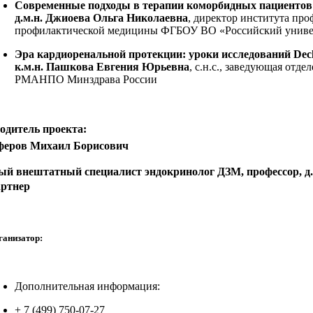
Современные подходы в терапии коморбидных пациентов
д.м.н. Джиоева Ольга Николаевна
, директор института п
профилактической медицины ФГБОУ ВО «Российский универ
Эра кардиоренальной протекции: уроки исследований De
к.м.н. Пашкова Евгения Юрьевна
, с.н.с., заведующая о
РМАНПО Минздрава России
одитель проекта:
еров Михаил Борисович
ый внештатный специалист эндокринолог ДЗМ, профессор, д.
ртнер
ганизатор:
Дополнительная информация:
+ 7 (499) 750-07-27