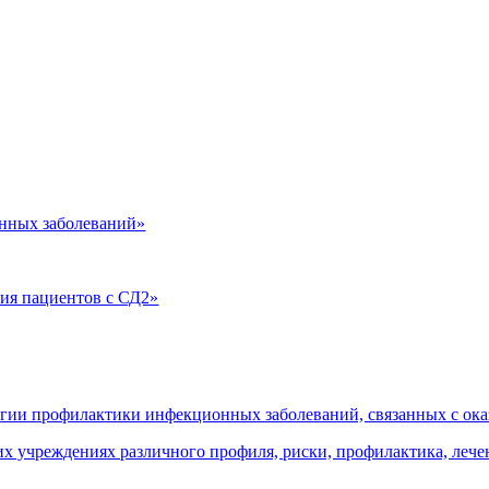
нных заболеваний»
ия пациентов с СД2»
огии профилактики инфекционных заболеваний, связанных с о
 учреждениях различного профиля, риски, профилактика, леч