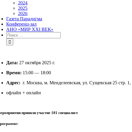
2024
2025
2026
Газета Парадигма
Конференц-зал
АНО «МИР XXI ВЕК»
Результат
поиска:
Дата:
27 октября 2025 г.
Время:
15:00 — 18:00
Адрес:
г. Москва, м. Менделеевская, ул. Сущевская 25 стр. 
офлайн + онлайн
мероприятии приняли участие 101 специалист
программе: