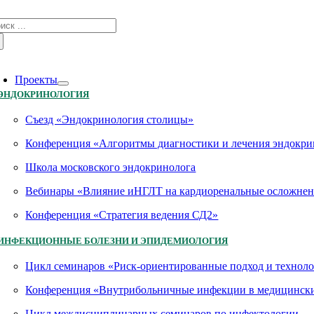
Skip
зультат
to
иска:
content
oggle
avigation
Проекты
ЭНДОКРИНОЛОГИЯ
Съезд «Эндокринология столицы»
Конференция «Алгоритмы диагностики и лечения эндокри
Школа московского эндокринолога
Вебинары «Влияние иНГЛТ на кардиоренальные осложнен
Конференция «Стратегия ведения СД2»
ИНФЕКЦИОННЫЕ БОЛЕЗНИ И ЭПИДЕМИОЛОГИЯ
Цикл семинаров «Риск-ориентированные подход и технол
Конференция «Внутрибольничные инфекции в медицинских
Цикл междисциплинарных семинаров по инфектологии