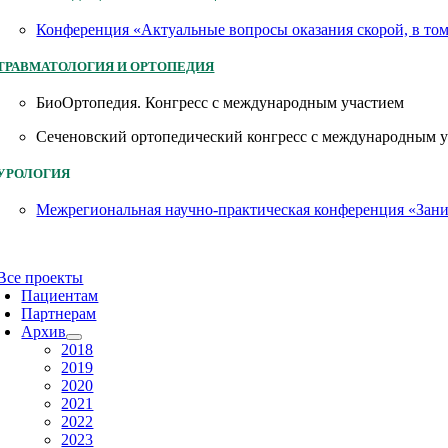
Конференция «Актуальные вопросы оказания скорой, в то
ТРАВМАТОЛОГИЯ И ОРТОПЕДИЯ
БиоОртопедия. Конгресс с международным участием
Сеченовский ортопедический конгресс с международным 
УРОЛОГИЯ
Межрегиональная научно-практическая конференция «Заним
Все проекты
Пациентам
Партнерам
Архив
2018
2019
2020
2021
2022
2023