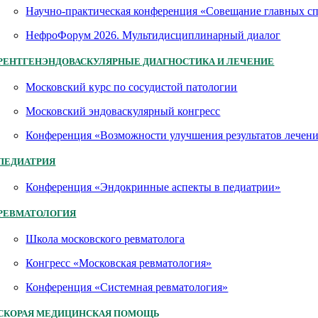
Научно-практическая конференция «Совещание главных 
НефроФорум 2026. Мультидисциплинарный диалог
РЕНТГЕНЭНДОВАСКУЛЯРНЫЕ ДИАГНОСТИКА И ЛЕЧЕНИЕ
Московский курс по сосудистой патологии
Московский эндоваскулярный конгресс
Конференция «Возможности улучшения результатов лечен
ПЕДИАТРИЯ
Конференция «Эндокринные аспекты в педиатрии»
РЕВМАТОЛОГИЯ
Школа московского ревматолога
Конгресс «Московская ревматология»
Конференция «Системная ревматология»
СКОРАЯ МЕДИЦИНСКАЯ ПОМОЩЬ