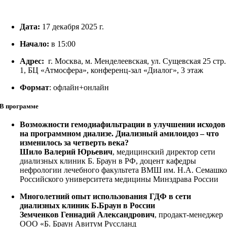
Дата:
17 декабря 2025 г.
Начало:
в 15:00
Адрес:
г. Москва, м. Менделеевская, ул. Сущевская 25 стр.
1, БЦ «Атмосфера», конференц-зал «Диалог», 3 этаж
Формат
: офлайн+онлайн
В программе
Возможности гемодиафильтрации в улучшении исходов
на программном диализе. Диализный амилоидоз – что
изменилось за четверть века?
Шило Валерий Юрьевич
, медицинский директор сети
диализных клиник Б. Браун в РФ, доцент кафедры
нефрологии лечебного факультета ВМШ им. Н.А. Семашк
Российского университета медицины Минздрава России
Многолетний опыт использования ГДФ в сети
диализных клиник Б.Браун в России
Земченков Геннадий Александрович
, продакт-менеджер
ООО «Б. Браун Авитум Руссланд