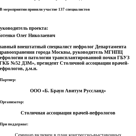
В мероприятии приняли участие 137 специалистов
уководитель проекта:
отенко Олег Николаевич
лавный внештатный специалист нефролог Департамента
дравоохранения города Москвы, руководитель МГНПЦ
ефрологии и патологии трансплантированной почки ГБУЗ
ГКБ №52 ДЗМ», президент Столичной ассоциации врачей-
ефрологов, д.м.н.
Партнер:
ООО «Б. Браун Авитум Руссланд»
Организатор:
Столичная ассоциация врачей-нефрологов
При поддержке:
Семинар включен в план конгрессно-выставочных