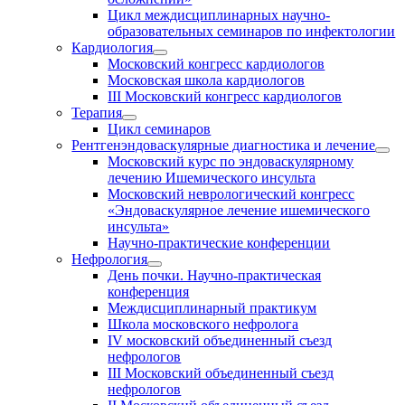
Цикл междисциплинарных научно-
образовательных семинаров по инфектологии
Кардиология
Московский конгресс кардиологов
Московская школа кардиологов
III Московский конгресс кардиологов
Терапия
Цикл семинаров
Рентгенэндоваскулярные диагностика и лечение
Московский курс по эндоваскулярному
лечению Ишемического инсульта
Московский неврологический конгресс
«Эндоваскулярное лечение ишемического
инсульта»
Научно-практические конференции
Нефрология
День почки. Научно-практическая
конференция
Междисциплинарный практикум
Школа московского нефролога
IV московский объединенный съезд
нефрологов
III Московский объединенный съезд
нефрологов