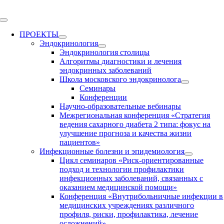
Skip
to
Toggle
content
Navigation
ПРОЕКТЫ
Эндокринология
Эндокринология столицы
Алгоритмы диагностики и лечения
эндокринных заболеваний
Школа московского эндокринолога
Семинары
Конференции
Научно-образовательные вебинары
Межрегиональная конференция «Стратегия
ведения сахарного диабета 2 типа: фокус на
улучшение прогноза и качества жизни
пациентов»
Инфекционные болезни и эпидемиология
Цикл семинаров «Риск-ориентированные
подход и технологии профилактики
инфекционных заболеваний, связанных с
оказанием медицинской помощи»
Конференция «Внутрибольничные инфекции в
медицинских учреждениях различного
профиля, риски, профилактика, лечение
осложнений»