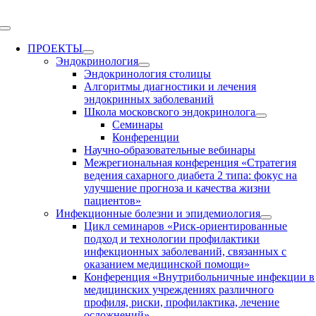
Skip
to
Toggle
content
Navigation
ПРОЕКТЫ
Эндокринология
Эндокринология столицы
Алгоритмы диагностики и лечения
эндокринных заболеваний
Школа московского эндокринолога
Семинары
Конференции
Научно-образовательные вебинары
Межрегиональная конференция «Стратегия
ведения сахарного диабета 2 типа: фокус на
улучшение прогноза и качества жизни
пациентов»
Инфекционные болезни и эпидемиология
Цикл семинаров «Риск-ориентированные
подход и технологии профилактики
инфекционных заболеваний, связанных с
оказанием медицинской помощи»
Конференция «Внутрибольничные инфекции в
медицинских учреждениях различного
профиля, риски, профилактика, лечение
осложнений»