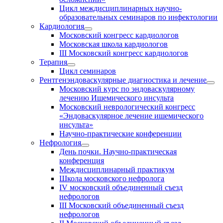
Цикл междисциплинарных научно-
образовательных семинаров по инфектологии
Кардиология
Московский конгресс кардиологов
Московская школа кардиологов
III Московский конгресс кардиологов
Терапия
Цикл семинаров
Рентгенэндоваскулярные диагностика и лечение
Московский курс по эндоваскулярному
лечению Ишемического инсульта
Московский неврологический конгресс
«Эндоваскулярное лечение ишемического
инсульта»
Научно-практические конференции
Нефрология
День почки. Научно-практическая
конференция
Междисциплинарный практикум
Школа московского нефролога
IV московский объединенный съезд
нефрологов
III Московский объединенный съезд
нефрологов