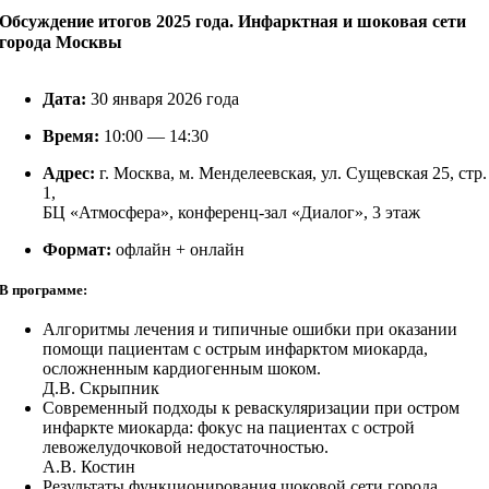
Обсуждение итогов 2025 года. Инфарктная и шоковая сети
города Москвы
Дата:
30 января 2026 года
Время:
10:00 — 14:30
Адрес:
г. Москва, м. Менделеевская, ул. Сущевская 25, стр.
1,
БЦ «Атмосфера», конференц-зал «Диалог», 3 этаж
Формат:
офлайн + онлайн
В программе:
Алгоритмы лечения и типичные ошибки при оказании
помощи пациентам с острым инфарктом миокарда,
осложненным кардиогенным шоком.
Д.В. Скрыпник
Современный подходы к реваскуляризации при остром
инфаркте миокарда: фокус на пациентах с острой
левожелудочковой недостаточностью.
А.В. Костин
Результаты функционирования шоковой сети города