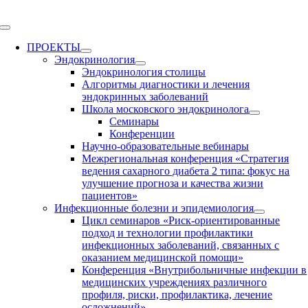
Skip
to
Toggle
content
Navigation
ПРОЕКТЫ
Эндокринология
Эндокринология столицы
Алгоритмы диагностики и лечения
эндокринных заболеваний
Школа московского эндокринолога
Семинары
Конференции
Научно-образовательные вебинары
Межрегиональная конференция «Стратегия
ведения сахарного диабета 2 типа: фокус на
улучшение прогноза и качества жизни
пациентов»
Инфекционные болезни и эпидемиология
Цикл семинаров «Риск-ориентированные
подход и технологии профилактики
инфекционных заболеваний, связанных с
оказанием медицинской помощи»
Конференция «Внутрибольничные инфекции в
медицинских учреждениях различного
профиля, риски, профилактика, лечение
осложнений»