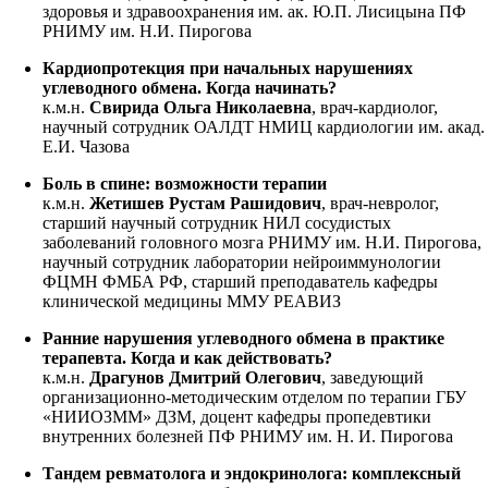
здоровья и здравоохранения им. ак. Ю.П. Лисицына ПФ
РНИМУ им. Н.И. Пирогова
Кардиопротекция при начальных нарушениях
углеводного обмена. Когда начинать?
к.м.н.
Свирида Ольга Николаевна
, врач-кардиолог,
научный сотрудник ОАЛДТ НМИЦ кардиологии им. акад.
Е.И. Чазова
Боль в спине: возможности терапии
к.м.н.
Жетишев Рустам Рашидович
, врач-невролог,
старший научный сотрудник НИЛ сосудистых
заболеваний головного мозга РНИМУ им. Н.И. Пирогова,
научный сотрудник лаборатории нейроиммунологии
ФЦМН ФМБА РФ, старший преподаватель кафедры
клинической медицины ММУ РЕАВИЗ
Ранние нарушения углеводного обмена в практике
терапевта. Когда и как действовать?
к.м.н.
Драгунов Дмитрий Олегович
, заведующий
организационно-методическим отделом по терапии ГБУ
«НИИОЗММ» ДЗМ, доцент кафедры пропедевтики
внутренних болезней ПФ РНИМУ им. Н. И. Пирогова
Тандем ревматолога и эндокринолога: комплексный