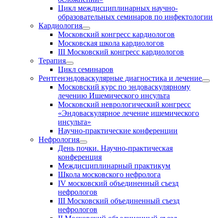
Цикл междисциплинарных научно-
образовательных семинаров по инфектологии
Кардиология
Московский конгресс кардиологов
Московская школа кардиологов
III Московский конгресс кардиологов
Терапия
Цикл семинаров
Рентгенэндоваскулярные диагностика и лечение
Московский курс по эндоваскулярному
лечению Ишемического инсульта
Московский неврологический конгресс
«Эндоваскулярное лечение ишемического
инсульта»
Научно-практические конференции
Нефрология
День почки. Научно-практическая
конференция
Междисциплинарный практикум
Школа московского нефролога
IV московский объединенный съезд
нефрологов
III Московский объединенный съезд
нефрологов