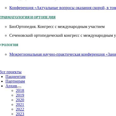
Конференция «Актуальные вопросы оказания скорой, в то
ТРАВМАТОЛОГИЯ И ОРТОПЕДИЯ
БиоОртопедия. Конгресс с международным участием
Сеченовский ортопедический конгресс с международным 
УРОЛОГИЯ
Межрегиональная научно-практическая конференция «Заним
Все проекты
Пациентам
Партнерам
Архив
2018
2019
2020
2021
2022
2023