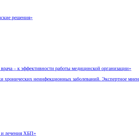
нские решения»
врача – к эффективности работы медицинской организации»
и хронических неинфекционных заболеваний. Экспертное мне
 и лечения ХБП»