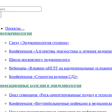
Skip
зультат
to
иска:
content
oggle
avigation
Проекты
ЭНДОКРИНОЛОГИЯ
Съезд «Эндокринология столицы»
Конференция «Алгоритмы диагностики и лечения эндокри
Школа московского эндокринолога
Вебинары «Влияние иНГЛТ на кардиоренальные осложнен
Конференция «Стратегия ведения СД2»
ИНФЕКЦИОННЫЕ БОЛЕЗНИ И ЭПИДЕМИОЛОГИЯ
Цикл семинаров «Риск-ориентированные подход и технол
Конференция «Внутрибольничные инфекции в медицинских
Цикл междисциплинарных семинаров по инфектологии