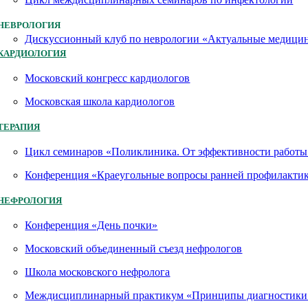
НЕВРОЛОГИЯ
Дискуссионный клуб по неврологии «Актуальные медици
КАРДИОЛОГИЯ
Московский конгресс кардиологов
Московская школа кардиологов
ТЕРАПИЯ
Цикл семинаров «Поликлиника. От эффективности работы 
Конференция «Краеугольные вопросы ранней профилактик
НЕФРОЛОГИЯ
Конференция «День почки»
Московский объединенный съезд нефрологов
Школа московского нефролога
Междисциплинарный практикум «Принципы диагностики