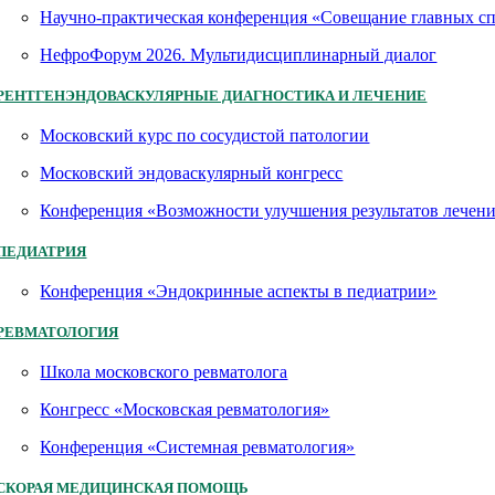
Научно-практическая конференция «Совещание главных 
НефроФорум 2026. Мультидисциплинарный диалог
РЕНТГЕНЭНДОВАСКУЛЯРНЫЕ ДИАГНОСТИКА И ЛЕЧЕНИЕ
Московский курс по сосудистой патологии
Московский эндоваскулярный конгресс
Конференция «Возможности улучшения результатов лечен
ПЕДИАТРИЯ
Конференция «Эндокринные аспекты в педиатрии»
РЕВМАТОЛОГИЯ
Школа московского ревматолога
Конгресс «Московская ревматология»
Конференция «Системная ревматология»
СКОРАЯ МЕДИЦИНСКАЯ ПОМОЩЬ