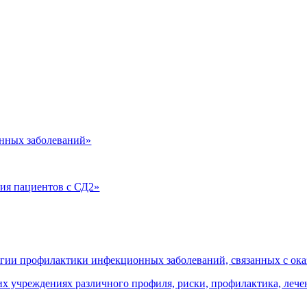
нных заболеваний»
ия пациентов с СД2»
огии профилактики инфекционных заболеваний, связанных с о
 учреждениях различного профиля, риски, профилактика, леч