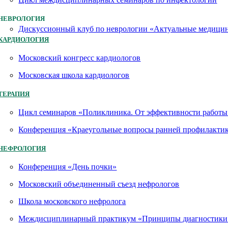
НЕВРОЛОГИЯ
Дискуссионный клуб по неврологии «Актуальные медици
КАРДИОЛОГИЯ
Московский конгресс кардиологов
Московская школа кардиологов
ТЕРАПИЯ
Цикл семинаров «Поликлиника. От эффективности работы 
Конференция «Краеугольные вопросы ранней профилактик
НЕФРОЛОГИЯ
Конференция «День почки»
Московский объединенный съезд нефрологов
Школа московского нефролога
Междисциплинарный практикум «Принципы диагностики