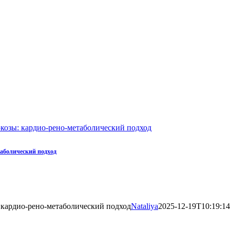
юкозы: кардио-рено-метаболический подход
таболический подход
: кардио-рено-метаболический подход
Nataliya
2025-12-19T10:19:1