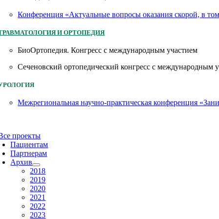
Конференция «Актуальные вопросы оказания скорой, в то
ТРАВМАТОЛОГИЯ И ОРТОПЕДИЯ
БиоОртопедия. Конгресс с международным участием
Сеченовский ортопедический конгресс с международным 
УРОЛОГИЯ
Межрегиональная научно-практическая конференция «Заним
Все проекты
Пациентам
Партнерам
Архив
2018
2019
2020
2021
2022
2023