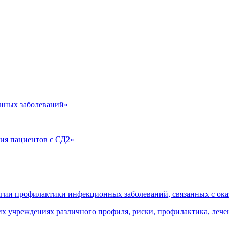
нных заболеваний»
ия пациентов с СД2»
огии профилактики инфекционных заболеваний, связанных с о
 учреждениях различного профиля, риски, профилактика, леч