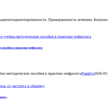
ациентоориентированность. Приверженность лечению. Безопасн
и учебно-методические пособия в практике нефролога
е пособия в практике нефролога
бно-методические пособия в практике нефролога
Nataliya
2026-05
па: от частного к общему»
щему»