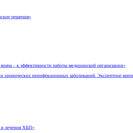
нские решения»
врача – к эффективности работы медицинской организации»
и хронических неинфекционных заболеваний. Экспертное мне
 и лечения ХБП»