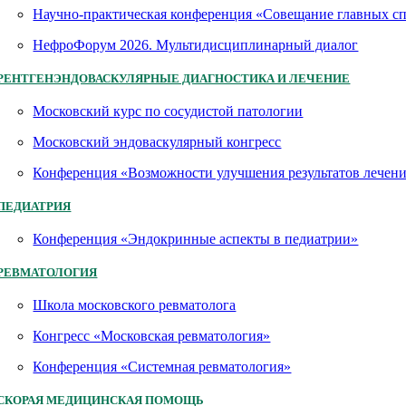
Научно-практическая конференция «Совещание главных 
НефроФорум 2026. Мультидисциплинарный диалог
РЕНТГЕНЭНДОВАСКУЛЯРНЫЕ ДИАГНОСТИКА И ЛЕЧЕНИЕ
Московский курс по сосудистой патологии
Московский эндоваскулярный конгресс
Конференция «Возможности улучшения результатов лечен
ПЕДИАТРИЯ
Конференция «Эндокринные аспекты в педиатрии»
РЕВМАТОЛОГИЯ
Школа московского ревматолога
Конгресс «Московская ревматология»
Конференция «Системная ревматология»
СКОРАЯ МЕДИЦИНСКАЯ ПОМОЩЬ