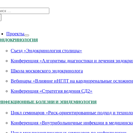
Skip
зультат
to
иска:
content
oggle
avigation
Проекты
ЭНДОКРИНОЛОГИЯ
Съезд «Эндокринология столицы»
Конференция «Алгоритмы диагностики и лечения эндокри
Школа московского эндокринолога
Вебинары «Влияние иНГЛТ на кардиоренальные осложнен
Конференция «Стратегия ведения СД2»
ИНФЕКЦИОННЫЕ БОЛЕЗНИ И ЭПИДЕМИОЛОГИЯ
Цикл семинаров «Риск-ориентированные подход и технол
Конференция «Внутрибольничные инфекции в медицинских
Цикл междисциплинарных семинаров по инфектологии