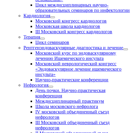
Цикл междисциплинарных научно-
образовательных семинаров по инфектологии
Кардиология
Московский конгресс кардиологов
Московская школа кардиологов
III Московский конгресс кардиологов
Терапия
Цикл семинаров
Рентгенэндоваскулярные диагностика и лечение
Московский курс по эндоваскулярному
лечению Ишемического инсульта
Московский неврологический конгресс
«Эндоваскулярное лечение ишемического
инсульта»
Научно-практические конференции
Нефрология
День почки. Научно-практическая
конференция
Междисциплинарный практикум
Школа московского нефролога
IV московский объединенный съезд
нефрологов
III Московский объединенный съезд
нефрологов