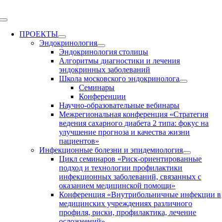
Skip
to
Toggle
content
Navigation
ПРОЕКТЫ
Эндокринология
Эндокринология столицы
Алгоритмы диагностики и лечения
эндокринных заболеваний
Школа московского эндокринолога
Семинары
Конференции
Научно-образовательные вебинары
Межрегиональная конференция «Стратегия
ведения сахарного диабета 2 типа: фокус на
улучшение прогноза и качества жизни
пациентов»
Инфекционные болезни и эпидемиология
Цикл семинаров «Риск-ориентированные
подход и технологии профилактики
инфекционных заболеваний, связанных с
оказанием медицинской помощи»
Конференция «Внутрибольничные инфекции в
медицинских учреждениях различного
профиля, риски, профилактика, лечение
осложнений»