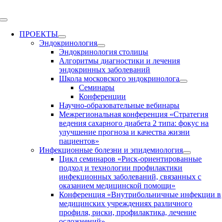
Skip
to
Toggle
content
Navigation
ПРОЕКТЫ
Эндокринология
Эндокринология столицы
Алгоритмы диагностики и лечения
эндокринных заболеваний
Школа московского эндокринолога
Семинары
Конференции
Научно-образовательные вебинары
Межрегиональная конференция «Стратегия
ведения сахарного диабета 2 типа: фокус на
улучшение прогноза и качества жизни
пациентов»
Инфекционные болезни и эпидемиология
Цикл семинаров «Риск-ориентированные
подход и технологии профилактики
инфекционных заболеваний, связанных с
оказанием медицинской помощи»
Конференция «Внутрибольничные инфекции в
медицинских учреждениях различного
профиля, риски, профилактика, лечение
осложнений»