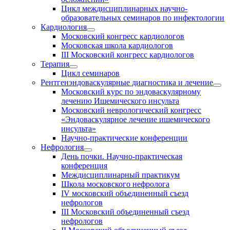
Цикл междисциплинарных научно-
образовательных семинаров по инфектологии
Кардиология
Московский конгресс кардиологов
Московская школа кардиологов
III Московский конгресс кардиологов
Терапия
Цикл семинаров
Рентгенэндоваскулярные диагностика и лечение
Московский курс по эндоваскулярному
лечению Ишемического инсульта
Московский неврологический конгресс
«Эндоваскулярное лечение ишемического
инсульта»
Научно-практические конференции
Нефрология
День почки. Научно-практическая
конференция
Междисциплинарный практикум
Школа московского нефролога
IV московский объединенный съезд
нефрологов
III Московский объединенный съезд
нефрологов