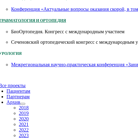
Конференция «Актуальные вопросы оказания скорой, в то
ТРАВМАТОЛОГИЯ И ОРТОПЕДИЯ
БиоОртопедия. Конгресс с международным участием
Сеченовский ортопедический конгресс с международным 
УРОЛОГИЯ
Межрегиональная научно-практическая конференция «Заним
Все проекты
Пациентам
Партнерам
Архив
2018
2019
2020
2021
2022
2023