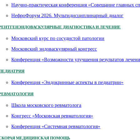
Научно-практическая конференция «Совещание главных 
НефроФорум 2026. Мультидисциплинарный диалог
РЕНТГЕНЭНДОВАСКУЛЯРНЫЕ ДИАГНОСТИКА И ЛЕЧЕНИЕ
Московский курс по сосудистой патологии
Московский эндоваскулярный конгресс
Конференция «Возможности улучшения результатов лечен
ПЕДИАТРИЯ
Конференция «Эндокринные аспекты в педиатрии»
РЕВМАТОЛОГИЯ
Школа московского ревматолога
Конгресс «Московская ревматология»
Конференция «Системная ревматология»
СКОРАЯ МЕДИЦИНСКАЯ ПОМОЩЬ