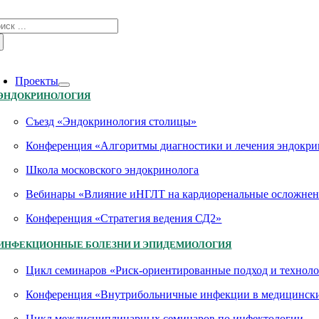
Skip
зультат
to
иска:
content
oggle
avigation
Проекты
ЭНДОКРИНОЛОГИЯ
Съезд «Эндокринология столицы»
Конференция «Алгоритмы диагностики и лечения эндокри
Школа московского эндокринолога
Вебинары «Влияние иНГЛТ на кардиоренальные осложнен
Конференция «Стратегия ведения СД2»
ИНФЕКЦИОННЫЕ БОЛЕЗНИ И ЭПИДЕМИОЛОГИЯ
Цикл семинаров «Риск-ориентированные подход и технол
Конференция «Внутрибольничные инфекции в медицинских
Цикл междисциплинарных семинаров по инфектологии