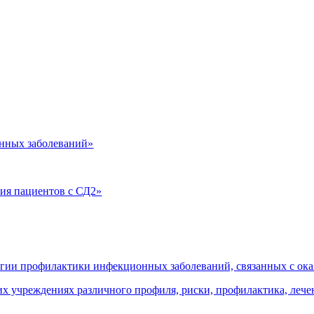
нных заболеваний»
ия пациентов с СД2»
огии профилактики инфекционных заболеваний, связанных с о
 учреждениях различного профиля, риски, профилактика, леч