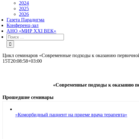
2024
2025
2026
Газета Парадигма
Конференц-зал
АНО «МИР XXI ВЕК»
Результат
поиска:
Цикл семинаров «Современные подходы к оказанию первичной 
15T20:08:58+03:00
«Современные подходы к оказанию п
Прошедшие семинары
«Коморбидный пациент на приеме врача терапевта»