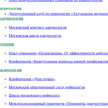
НЕВРОЛОГИЯ
Дискуссионный клуб по неврологии «Актуальные медици
КАРДИОЛОГИЯ
Московский конгресс кардиологов
Московская школа кардиологов
ТЕРАПИЯ
Цикл семинаров «Поликлиника. От эффективности работы 
Конференция «Краеугольные вопросы ранней профилактик
НЕФРОЛОГИЯ
Конференция «День почки»
Московский объединенный съезд нефрологов
Школа московского нефролога
Междисциплинарный практикум «Принципы диагностики