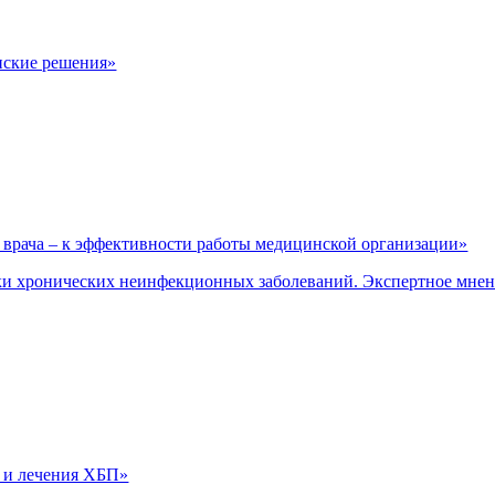
нские решения»
врача – к эффективности работы медицинской организации»
и хронических неинфекционных заболеваний. Экспертное мне
 и лечения ХБП»