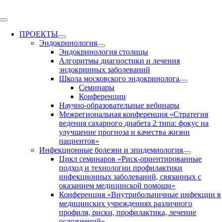
Skip
to
Toggle
content
Navigation
ПРОЕКТЫ
Эндокринология
Эндокринология столицы
Алгоритмы диагностики и лечения
эндокринных заболеваний
Школа московского эндокринолога
Семинары
Конференции
Научно-образовательные вебинары
Межрегиональная конференция «Стратегия
ведения сахарного диабета 2 типа: фокус на
улучшение прогноза и качества жизни
пациентов»
Инфекционные болезни и эпидемиология
Цикл семинаров «Риск-ориентированные
подход и технологии профилактики
инфекционных заболеваний, связанных с
оказанием медицинской помощи»
Конференция «Внутрибольничные инфекции в
медицинских учреждениях различного
профиля, риски, профилактика, лечение
осложнений»