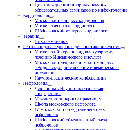
Цикл междисциплинарных научно-
образовательных семинаров по инфектологии
Кардиология
Московский конгресс кардиологов
Московская школа кардиологов
III Московский конгресс кардиологов
Терапия
Цикл семинаров
Рентгенэндоваскулярные диагностика и лечение
Московский курс по эндоваскулярному
лечению Ишемического инсульта
Московский неврологический конгресс
«Эндоваскулярное лечение ишемического
инсульта»
Научно-практические конференции
Нефрология
День почки. Научно-практическая
конференция
Междисциплинарный практикум
Школа московского нефролога
IV московский объединенный съезд
нефрологов
III Московский объединенный съезд
нефрологов