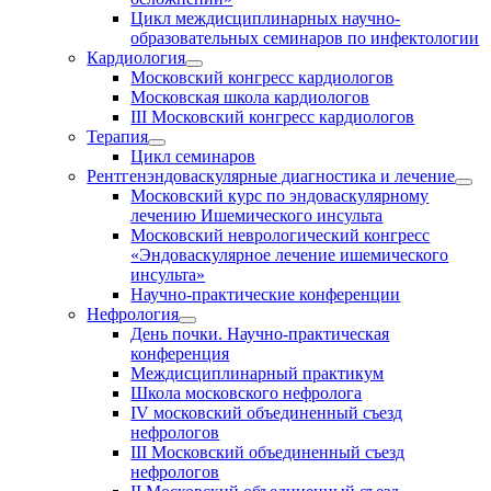
Цикл междисциплинарных научно-
образовательных семинаров по инфектологии
Кардиология
Московский конгресс кардиологов
Московская школа кардиологов
III Московский конгресс кардиологов
Терапия
Цикл семинаров
Рентгенэндоваскулярные диагностика и лечение
Московский курс по эндоваскулярному
лечению Ишемического инсульта
Московский неврологический конгресс
«Эндоваскулярное лечение ишемического
инсульта»
Научно-практические конференции
Нефрология
День почки. Научно-практическая
конференция
Междисциплинарный практикум
Школа московского нефролога
IV московский объединенный съезд
нефрологов
III Московский объединенный съезд
нефрологов