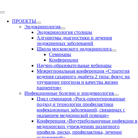
Skip
to
Toggle
content
Navigation
ПРОЕКТЫ
Эндокринология
Эндокринология столицы
Алгоритмы диагностики и лечения
эндокринных заболеваний
Школа московского эндокринолога
Семинары
Конференции
Научно-образовательные вебинары
Межрегиональная конференция «Стратегия
ведения сахарного диабета 2 типа: фокус на
улучшение прогноза и качества жизни
пациентов»
Инфекционные болезни и эпидемиология
Цикл семинаров «Риск-ориентированные
подход и технологии профилактики
инфекционных заболеваний, связанных с
оказанием медицинской помощи»
Конференция «Внутрибольничные инфекции в
медицинских учреждениях различного
профиля, риски, профилактика, лечение
осложнений»