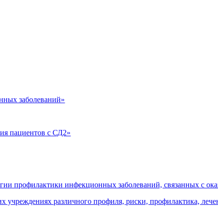
нных заболеваний»
ия пациентов с СД2»
огии профилактики инфекционных заболеваний, связанных с о
 учреждениях различного профиля, риски, профилактика, леч