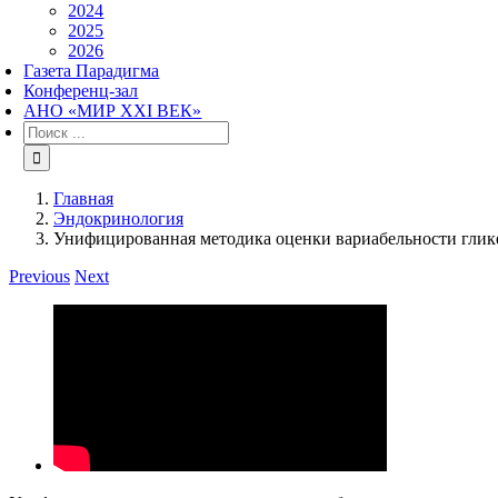
2024
2025
2026
Газета Парадигма
Конференц-зал
АНО «МИР XXI ВЕК»
Результат
поиска:
Главная
Эндокринология
Унифицированная методика оценки вариабельности глике
Previous
Next