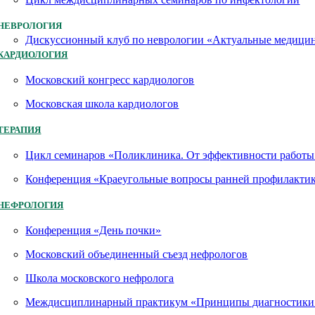
НЕВРОЛОГИЯ
Дискуссионный клуб по неврологии «Актуальные медици
КАРДИОЛОГИЯ
Московский конгресс кардиологов
Московская школа кардиологов
ТЕРАПИЯ
Цикл семинаров «Поликлиника. От эффективности работы 
Конференция «Краеугольные вопросы ранней профилактик
НЕФРОЛОГИЯ
Конференция «День почки»
Московский объединенный съезд нефрологов
Школа московского нефролога
Междисциплинарный практикум «Принципы диагностики