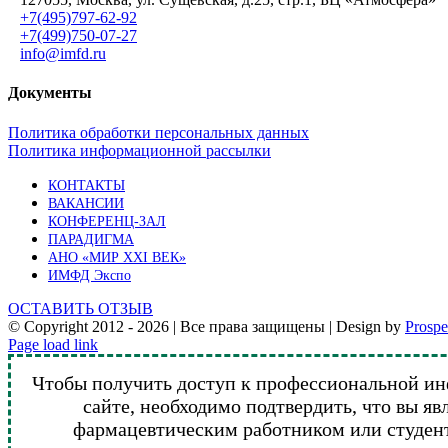
+7(495)797-62-92
+7(499)750-07-27
info@imfd.ru
Документы
Политика обработки персональных данных
Политика информационной рассылки
КОНТАКТЫ
ВАКАНСИИ
КОНФЕРЕНЦ-ЗАЛ
ПАРАДИГМА
АНО «МИР XXI ВЕК»
ИМФД Экспо
ОСТАВИТЬ ОТЗЫВ
© Copyright 2012 -
2026 | Все права защищены | Design by
Prosp
Vk
Telegram
YouTube
Email
Page load link
Чтобы получить доступ к профессиональной и
сайте, необходимо подтвердить, что вы я
фармацевтическим работником или студен