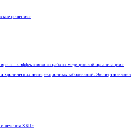
нские решения»
врача – к эффективности работы медицинской организации»
и хронических неинфекционных заболеваний. Экспертное мне
 и лечения ХБП»