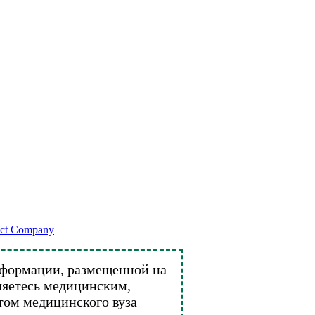
ect Company
нформации, размещенной на
вляетесь медицинским,
том медицинского вуза