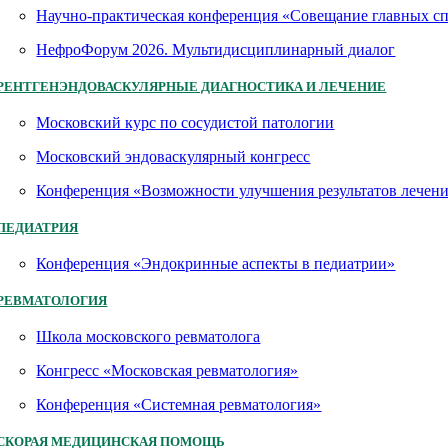
Научно-практическая конференция «Совещание главных 
НефроФорум 2026. Мультидисциплинарный диалог
РЕНТГЕНЭНДОВАСКУЛЯРНЫЕ ДИАГНОСТИКА И ЛЕЧЕНИЕ
Московский курс по сосудистой патологии
Московский эндоваскулярный конгресс
Конференция «Возможности улучшения результатов лечен
ПЕДИАТРИЯ
Конференция «Эндокринные аспекты в педиатрии»
РЕВМАТОЛОГИЯ
Школа московского ревматолога
Конгресс «Московская ревматология»
Конференция «Системная ревматология»
СКОРАЯ МЕДИЦИНСКАЯ ПОМОЩЬ