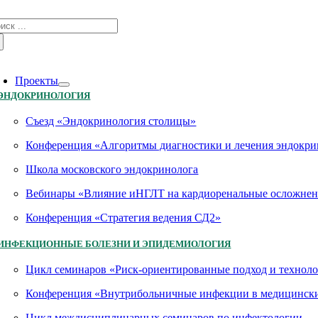
Skip
зультат
to
иска:
content
oggle
avigation
Проекты
ЭНДОКРИНОЛОГИЯ
Съезд «Эндокринология столицы»
Конференция «Алгоритмы диагностики и лечения эндокри
Школа московского эндокринолога
Вебинары «Влияние иНГЛТ на кардиоренальные осложнен
Конференция «Стратегия ведения СД2»
ИНФЕКЦИОННЫЕ БОЛЕЗНИ И ЭПИДЕМИОЛОГИЯ
Цикл семинаров «Риск-ориентированные подход и технол
Конференция «Внутрибольничные инфекции в медицинских
Цикл междисциплинарных семинаров по инфектологии