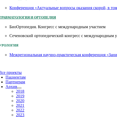
Конференция «Актуальные вопросы оказания скорой, в то
ТРАВМАТОЛОГИЯ И ОРТОПЕДИЯ
БиоОртопедия. Конгресс с международным участием
Сеченовский ортопедический конгресс с международным 
УРОЛОГИЯ
Межрегиональная научно-практическая конференция «Заним
Все проекты
Пациентам
Партнерам
Архив
2018
2019
2020
2021
2022
2023