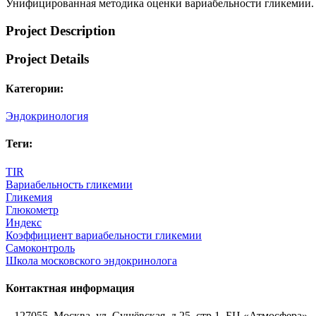
Унифицированная методика оценки вариабельности гликемии. 
Project Description
Project Details
Категории:
Эндокринология
Теги:
TIR
Вариабельность гликемии
Гликемия
Глюкометр
Индекс
Коэффициент вариабельности гликемии
Самоконтроль
Школа московского эндокринолога
Контактная информация
127055, Москва, ул. Сущёвская, д.25, стр.1, БЦ «Атмосфера»