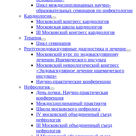
Цикл междисциплинарных научно-
образовательных семинаров по инфектологии
Кардиология
Московский конгресс кардиологов
Московская школа кардиологов
III Московский конгресс кардиологов
Терапия
Цикл семинаров
Рентгенэндоваскулярные диагностика и лечение
Московский курс по эндоваскулярному
лечению Ишемического инсульта
Московский неврологический конгресс
«Эндоваскулярное лечение ишемического
инсульта»
Научно-практические конференции
Нефрология
День почки. Научно-практическая
конференция
Междисциплинарный практикум
Школа московского нефролога
IV московский объединенный съезд
нефрологов
III Московский объединенный съезд
нефрологов