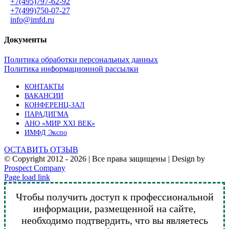
+7(495)797-62-92
+7(499)750-07-27
info@imfd.ru
Документы
Политика обработки персональных данных
Политика информационной рассылки
КОНТАКТЫ
ВАКАНСИИ
КОНФЕРЕНЦ-ЗАЛ
ПАРАДИГМА
АНО «МИР XXI ВЕК»
ИМФД Экспо
ОСТАВИТЬ ОТЗЫВ
© Copyright 2012 -
2026 | Все права защищены | Design by
Prospect Company
Vk
Telegram
YouTube
Email
Page load link
Чтобы получить доступ к профессиональной
информации, размещенной на сайте,
необходимо подтвердить, что вы являетесь