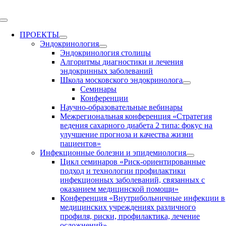
Skip
to
Toggle
content
Navigation
ПРОЕКТЫ
Эндокринология
Эндокринология столицы
Алгоритмы диагностики и лечения
эндокринных заболеваний
Школа московского эндокринолога
Семинары
Конференции
Научно-образовательные вебинары
Межрегиональная конференция «Стратегия
ведения сахарного диабета 2 типа: фокус на
улучшение прогноза и качества жизни
пациентов»
Инфекционные болезни и эпидемиология
Цикл семинаров «Риск-ориентированные
подход и технологии профилактики
инфекционных заболеваний, связанных с
оказанием медицинской помощи»
Конференция «Внутрибольничные инфекции в
медицинских учреждениях различного
профиля, риски, профилактика, лечение
осложнений»