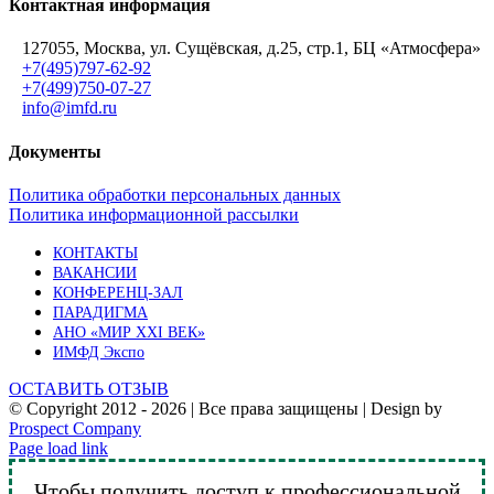
Контактная информация
127055, Москва, ул. Сущёвская, д.25, стр.1, БЦ «Атмосфера»
+7(495)797-62-92
+7(499)750-07-27
info@imfd.ru
Документы
Политика обработки персональных данных
Политика информационной рассылки
КОНТАКТЫ
ВАКАНСИИ
КОНФЕРЕНЦ-ЗАЛ
ПАРАДИГМА
АНО «МИР XXI ВЕК»
ИМФД Экспо
ОСТАВИТЬ ОТЗЫВ
© Copyright 2012 -
2026 | Все права защищены | Design by
Prospect Company
Vk
Telegram
YouTube
Email
Page load link
Чтобы получить доступ к профессиональной