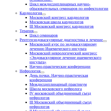
Цикл междисциплинарных научно-
образовательных семинаров по инфектологии
Кардиология
Московский конгресс кардиологов
Московская школа кардиологов
III Московский конгресс кардиологов
Терапия
Цикл семинаров
Рентгенэндоваскулярные диагностика и лечение
Московский курс по эндоваскулярному
лечению Ишемического инсульта
Московский неврологический конгресс
«Эндоваскулярное лечение ишемического
инсульта»
Научно-практические конференции
Нефрология
День почки. Научно-практическая
конференция
Междисциплинарный практикум
Школа московского нефролога
IV московский объединенный съезд
нефрологов
III Московский объединенный съезд
нефрологов