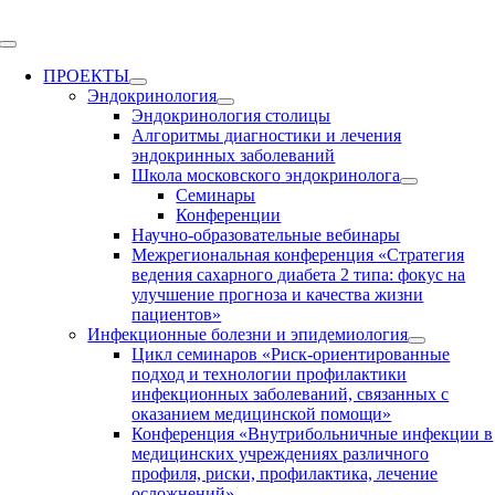
Skip
to
Toggle
content
Navigation
ПРОЕКТЫ
Эндокринология
Эндокринология столицы
Алгоритмы диагностики и лечения
эндокринных заболеваний
Школа московского эндокринолога
Семинары
Конференции
Научно-образовательные вебинары
Межрегиональная конференция «Стратегия
ведения сахарного диабета 2 типа: фокус на
улучшение прогноза и качества жизни
пациентов»
Инфекционные болезни и эпидемиология
Цикл семинаров «Риск-ориентированные
подход и технологии профилактики
инфекционных заболеваний, связанных с
оказанием медицинской помощи»
Конференция «Внутрибольничные инфекции в
медицинских учреждениях различного
профиля, риски, профилактика, лечение
осложнений»