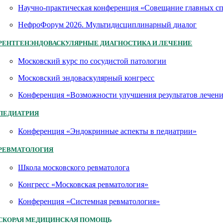
Научно-практическая конференция «Совещание главных 
НефроФорум 2026. Мультидисциплинарный диалог
РЕНТГЕНЭНДОВАСКУЛЯРНЫЕ ДИАГНОСТИКА И ЛЕЧЕНИЕ
Московский курс по сосудистой патологии
Московский эндоваскулярный конгресс
Конференция «Возможности улучшения результатов лечен
ПЕДИАТРИЯ
Конференция «Эндокринные аспекты в педиатрии»
РЕВМАТОЛОГИЯ
Школа московского ревматолога
Конгресс «Московская ревматология»
Конференция «Системная ревматология»
СКОРАЯ МЕДИЦИНСКАЯ ПОМОЩЬ