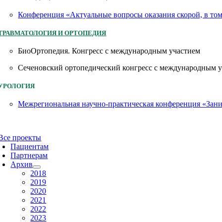
Конференция «Актуальные вопросы оказания скорой, в то
ТРАВМАТОЛОГИЯ И ОРТОПЕДИЯ
БиоОртопедия. Конгресс с международным участием
Сеченовский ортопедический конгресс с международным 
УРОЛОГИЯ
Межрегиональная научно-практическая конференция «Заним
Все проекты
Пациентам
Партнерам
Архив
2018
2019
2020
2021
2022
2023