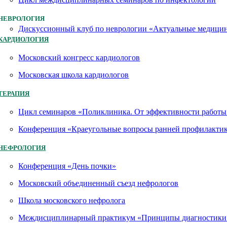
НЕВРОЛОГИЯ
Дискуссионный клуб по неврологии «Актуальные медици
КАРДИОЛОГИЯ
Московский конгресс кардиологов
Московская школа кардиологов
ТЕРАПИЯ
Цикл семинаров «Поликлиника. От эффективности работы 
Конференция «Краеугольные вопросы ранней профилактик
НЕФРОЛОГИЯ
Конференция «День почки»
Московский объединенный съезд нефрологов
Школа московского нефролога
Междисциплинарный практикум «Принципы диагностики