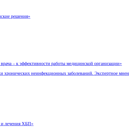
нские решения»
врача – к эффективности работы медицинской организации»
и хронических неинфекционных заболеваний. Экспертное мне
 и лечения ХБП»