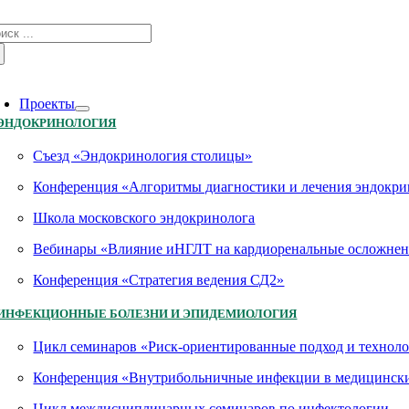
Skip
зультат
to
иска:
content
oggle
avigation
Проекты
ЭНДОКРИНОЛОГИЯ
Съезд «Эндокринология столицы»
Конференция «Алгоритмы диагностики и лечения эндокри
Школа московского эндокринолога
Вебинары «Влияние иНГЛТ на кардиоренальные осложнен
Конференция «Стратегия ведения СД2»
ИНФЕКЦИОННЫЕ БОЛЕЗНИ И ЭПИДЕМИОЛОГИЯ
Цикл семинаров «Риск-ориентированные подход и технол
Конференция «Внутрибольничные инфекции в медицинских
Цикл междисциплинарных семинаров по инфектологии