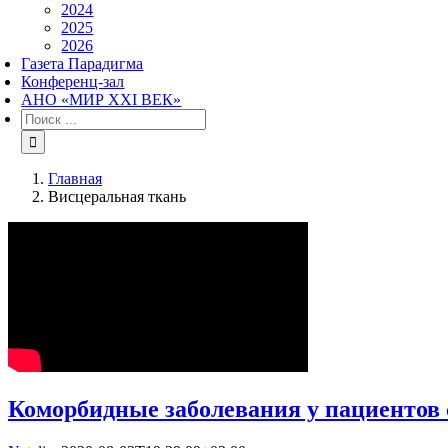
2024
2025
2026
Газета Парадигма
Конференц-зал
АНО «МИР XXI ВЕК»
Результат
поиска:
Главная
Висцеральная ткань
Коморбидные заболевания у пациентов 