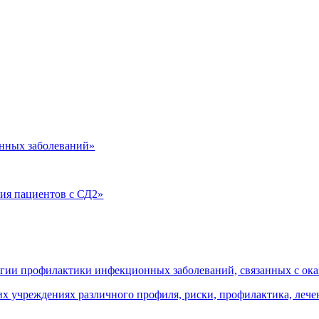
нных заболеваний»
ия пациентов с СД2»
огии профилактики инфекционных заболеваний, связанных с о
 учреждениях различного профиля, риски, профилактика, леч