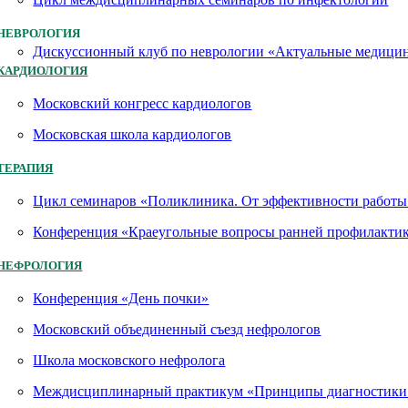
НЕВРОЛОГИЯ
Дискуссионный клуб по неврологии «Актуальные медици
КАРДИОЛОГИЯ
Московский конгресс кардиологов
Московская школа кардиологов
ТЕРАПИЯ
Цикл семинаров «Поликлиника. От эффективности работы 
Конференция «Краеугольные вопросы ранней профилактик
НЕФРОЛОГИЯ
Конференция «День почки»
Московский объединенный съезд нефрологов
Школа московского нефролога
Междисциплинарный практикум «Принципы диагностики