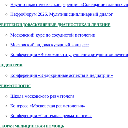
Научно-практическая конференция «Совещание главных 
НефроФорум 2026. Мультидисциплинарный диалог
РЕНТГЕНЭНДОВАСКУЛЯРНЫЕ ДИАГНОСТИКА И ЛЕЧЕНИЕ
Московский курс по сосудистой патологии
Московский эндоваскулярный конгресс
Конференция «Возможности улучшения результатов лечен
ПЕДИАТРИЯ
Конференция «Эндокринные аспекты в педиатрии»
РЕВМАТОЛОГИЯ
Школа московского ревматолога
Конгресс «Московская ревматология»
Конференция «Системная ревматология»
СКОРАЯ МЕДИЦИНСКАЯ ПОМОЩЬ