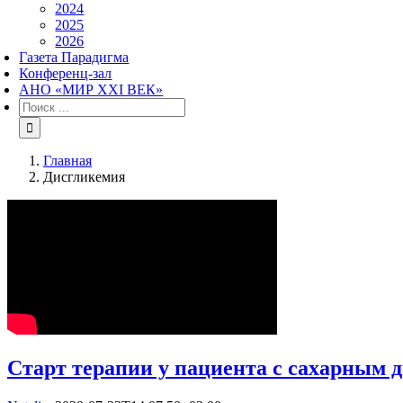
2024
2025
2026
Газета Парадигма
Конференц-зал
АНО «МИР XXI ВЕК»
Результат
поиска:
Главная
Дисгликемия
Старт терапии у пациента с сахарным д