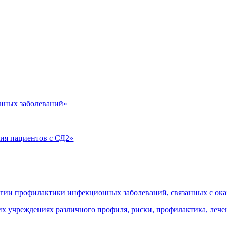
нных заболеваний»
ия пациентов с СД2»
огии профилактики инфекционных заболеваний, связанных с о
 учреждениях различного профиля, риски, профилактика, леч