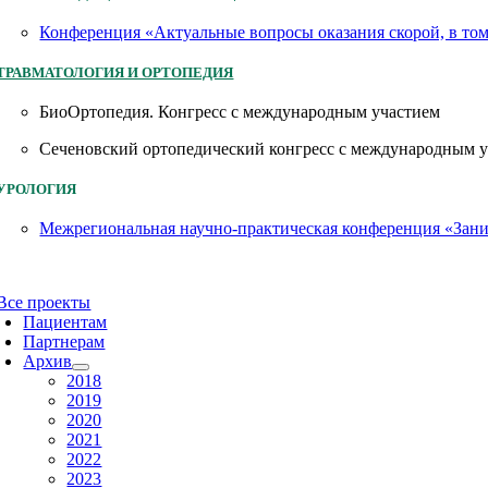
Конференция «Актуальные вопросы оказания скорой, в то
ТРАВМАТОЛОГИЯ И ОРТОПЕДИЯ
БиоОртопедия. Конгресс с международным участием
Сеченовский ортопедический конгресс с международным 
УРОЛОГИЯ
Межрегиональная научно-практическая конференция «Заним
Все проекты
Пациентам
Партнерам
Архив
2018
2019
2020
2021
2022
2023