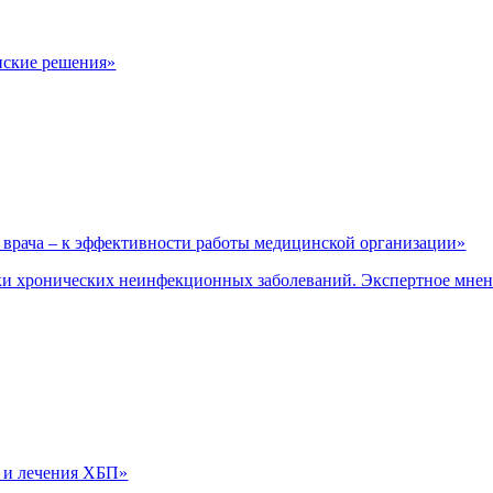
нские решения»
врача – к эффективности работы медицинской организации»
и хронических неинфекционных заболеваний. Экспертное мне
 и лечения ХБП»