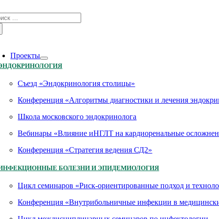
Skip
зультат
to
иска:
content
oggle
avigation
Проекты
ЭНДОКРИНОЛОГИЯ
Съезд «Эндокринология столицы»
Конференция «Алгоритмы диагностики и лечения эндокри
Школа московского эндокринолога
Вебинары «Влияние иНГЛТ на кардиоренальные осложнен
Конференция «Стратегия ведения СД2»
ИНФЕКЦИОННЫЕ БОЛЕЗНИ И ЭПИДЕМИОЛОГИЯ
Цикл семинаров «Риск-ориентированные подход и технол
Конференция «Внутрибольничные инфекции в медицинских
Цикл междисциплинарных семинаров по инфектологии