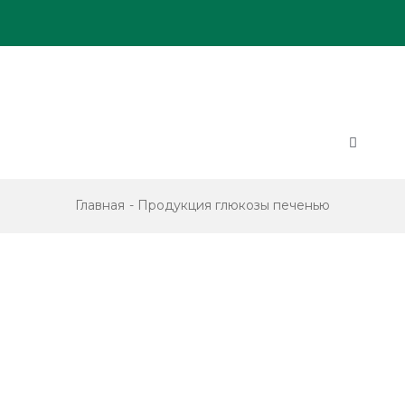
Skip
to
content
Toggle
Navigatio
ПРОЕКТЫ
Главная
Продукция глюкозы печенью
ПАЦИЕНТАМ
ПАРТНЕРАМ
АРХИВ