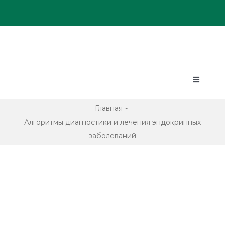
Skip
to
content
Toggle
Navigatio
ПРОЕКТЫ
Главная
Алгоритмы диагностики и лечения эндокринных
заболеваний
ПАЦИЕНТАМ
ПАРТНЕРАМ
АРХИВ