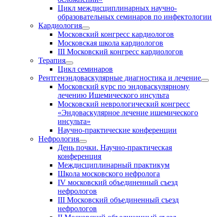
Цикл междисциплинарных научно-
образовательных семинаров по инфектологии
Кардиология
Московский конгресс кардиологов
Московская школа кардиологов
III Московский конгресс кардиологов
Терапия
Цикл семинаров
Рентгенэндоваскулярные диагностика и лечение
Московский курс по эндоваскулярному
лечению Ишемического инсульта
Московский неврологический конгресс
«Эндоваскулярное лечение ишемического
инсульта»
Научно-практические конференции
Нефрология
День почки. Научно-практическая
конференция
Междисциплинарный практикум
Школа московского нефролога
IV московский объединенный съезд
нефрологов
III Московский объединенный съезд
нефрологов