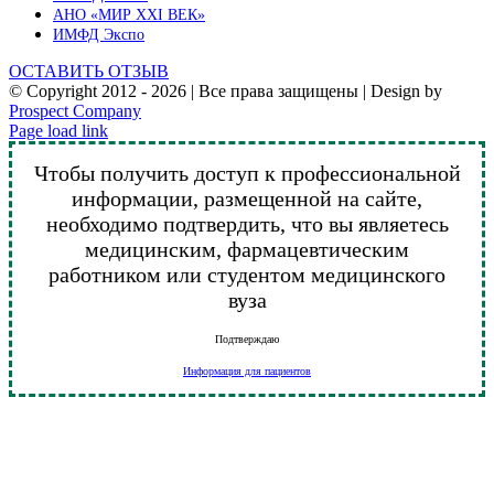
АНО «МИР XXI ВЕК»
ИМФД Экспо
ОСТАВИТЬ ОТЗЫВ
© Copyright 2012 -
2026 | Все права защищены | Design by
Prospect Company
Vk
Telegram
YouTube
Email
Page load link
Чтобы получить доступ к профессиональной
информации, размещенной на сайте,
необходимо подтвердить, что вы являетесь
медицинским, фармацевтическим
работником или студентом медицинского
вуза
Подтверждаю
Информация для пациентов
Go
to
Top