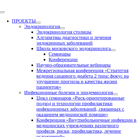
Skip
to
Toggle
content
Navigation
ПРОЕКТЫ
Эндокринология
Эндокринология столицы
Алгоритмы диагностики и лечения
эндокринных заболеваний
Школа московского эндокринолога
Семинары
Конференции
Научно-образовательные вебинары
Межрегиональная конференция «Стратегия
ведения сахарного диабета 2 типа: фокус на
улучшение прогноза и качества жизни
пациентов»
Инфекционные болезни и эпидемиология
Цикл семинаров «Риск-ориентированные
подход и технологии профилактики
инфекционных заболеваний, связанных с
оказанием медицинской помощи»
Конференция «Внутрибольничные инфекции в
медицинских учреждениях различного
профиля, риски, профилактика, лечение
осложнений»